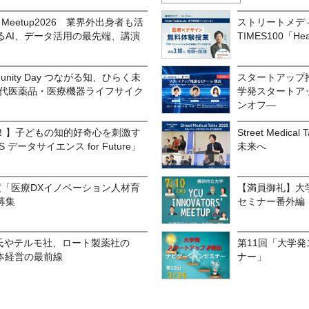
eetup2026 業界外出身者も活
ストリートメデ
るAI、データ活用の最先端、講演
TIMES100「H
mmunity Day つながる知、ひらく未
スタートアップ推
世代医薬品・医療機器ライフサイク
学発スタートア
ンオフ―
！】子どもの知的好奇心を刺激す
Street Medi
データサイエンス for Future」
未来へ
年度「医療DXイノベーション人材育
【満員御礼】大
募集
セミナー番外編「YC
栄氏やテルモ社、ロート製薬社の
第11回「大学
本経営の最前線
ナー」