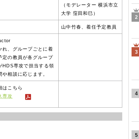
（モデレーター 横浜市立
大学 窪田和巳）
2
山中竹春、着任予定教員
ctor
かれ、グループごとに着
3
予定の教員が各グループ
がHDS専攻で担当する領
問や相談に応じます。
細はこちら
4
ス専攻
5