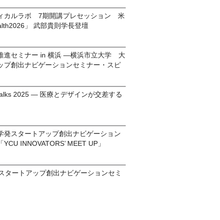
ィカルラボ 7期開講プレセッション 米
ealth2026」 武部貴則学長登壇
進セミナー in 横浜 ―横浜市立大学 大
ップ創出ナビゲーションセミナー・スピ
cal Talks 2025 ― 医療とデザインが交差する
学発スタートアップ創出ナビゲーション
U INNOVATORS’ MEET UP」
発スタートアップ創出ナビゲーションセミ