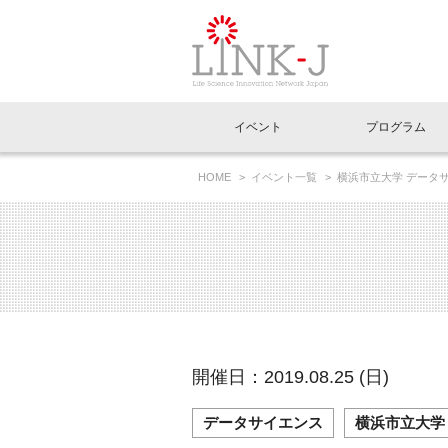
一般社団法人LI
イベント
プログラム
FAQ
イベントお知らせメール登録
HOME
イベント一覧
横浜市立大学 データ
イベント一覧
インタビュー・コラム一覧
ニュース一覧
Out of Box相談室
理事長挨拶
特別会員一覧
ラウンジ・会議室
LINK-J主催・共催
スペシャルインタビュー
トピック
特別
プレ
国内外連携
専用メニューはこちら
アクセス
LINK-J協賛・協力
連載コラム
メディア情報
出展
海外
組織概要
過去イベント
事務局だより
アクセラレーション
マイ
イベ
開催日：2019.08.25 (日)
協賛・協力
施設
データサイエンス
横浜市立大学