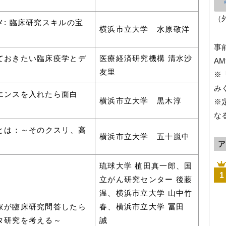
（
: 臨床研究スキルの宝
横浜市立大学 水原敬洋
事
ておきたい臨床疫学とデ
医療経済研究機構 清水沙
AM
友里
※
み
エンスを入れたら面白
横浜市立大学 黒木淳
※
な
）とは：～そのクスリ、高
横浜市立大学 五十嵐中
ア
琉球大学 植田真一郎、国
1
立がん研究センター 後藤
温、横浜市立大学 山中竹
家が臨床研究問答したら
春、横浜市立大学 冨田
タ研究を考える～
誠