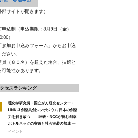
外部サイトが開きます）
前申込制（申込期限：8月9日（金）
9:00）
「参加お申込みフォーム」からお申込
ください。
定員（８０名）を超えた場合、抽選と
る可能性があります。
クセスランキング
理化学研究所・国立がん研究センター・
LINK-J 創薬共創シンポジウム 日本の創薬
力を解き放つ ― 理研・NCCが挑む創薬
ボトルネックの突破と社会実装の加速 ―
イベント