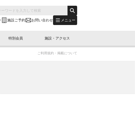
メニュー
ー
施設ご予約
お問い合わせ
特別会員
施設・アクセス
ご利用規約・掲載について
's "LINK-BioBAY TOKYO"？
s LINK-J WEST
申し込み
ご予約
(News Letter)
特別会員開催
ニュース・事業紹介
内容
橋コラム
出展・参加
イベント
B日本橋エリアについて