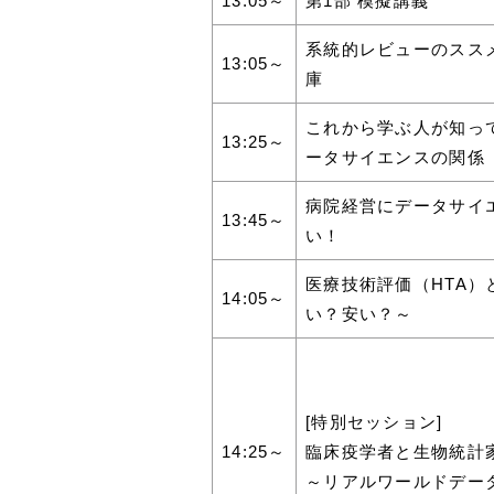
13:05～
第1部 模擬講義
系統的レビューのススメ
13:05～
庫
これから学ぶ人が知っ
13:25～
ータサイエンスの関係
病院経営にデータサイ
13:45～
い！
医療技術評価（HTA
14:05～
い？安い？～
[特別セッション]
14:25～
臨床疫学者と生物統計
～リアルワールドデー