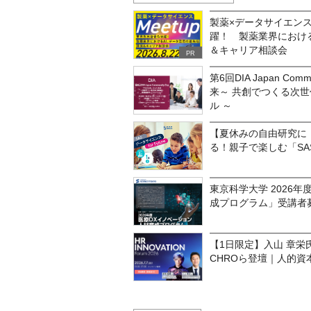
製薬×データサイエンスM
躍！ 製薬業界におけ
＆キャリア相談会
PR
第6回DIA Japan Co
来～ 共創でつくる次
ル ～
【夏休みの自由研究に
る！親子で楽しむ「SAS 
東京科学大学 2026
成プログラム」受講者
【1日限定】入山 章
CHROら登壇｜人的資