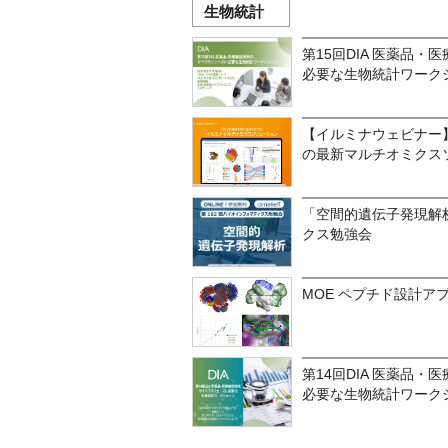
生物統計
第15回DIA 医薬品
必要な生物統計ワーク
【イルミナウェビナー】Bey
の最新マルチオミクス
「空間的遺伝子発現解
クス勉強会
MOE ペプチド設計ア
第14回DIA 医薬品
必要な生物統計ワーク