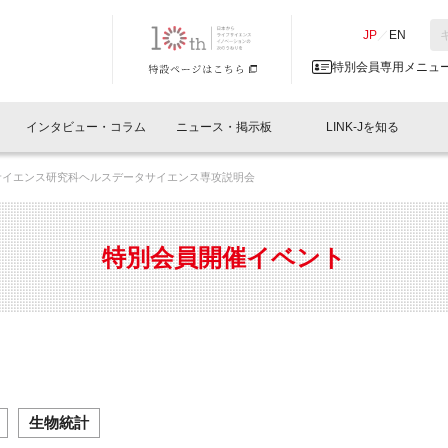
NK-J／LINK-J
JP
／
EN
特別会員専用メニュ
インタビュー・コラム
ニュース・掲示板
LINK-Jを知る
サイエンス研究科ヘルスデータサイエンス専攻説明会
イベントレポート一覧
人と情報の交流掲示板一覧
What's "UNIKORN"？
Why in Nihonbashi
特別会員について
オフィス・ラボ
What
What’
入会
施設
会員開催
スリリース
ベンチャーインタビュー
LINK-J主催・共催
会員プレスリリース
会報誌 
サポーター紹介
事業
特別会員開催イベント
閉じる
・参加
関連
サポーターコラム
LINK-J協賛・協力
募集
日本
パンフレット
GT
ページ
ント告知
生物統計