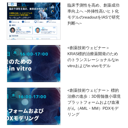
臨床予測性を高め、創薬成功
率向上へ ~外挿性高いヒト化
モデルのreadoutをIASで研究
判断へ~
<創薬技術ウェビナー＞
KRAS標的治療薬開発のため
のトランスレーショナルなin
vitroおよびin vivoモデル
<創薬技術ウェビナー＞ 標的
治療の進歩：3D骨髄微小環境
プラットフォームおよび血液
がん（AML・MM）PDXモデ
リング