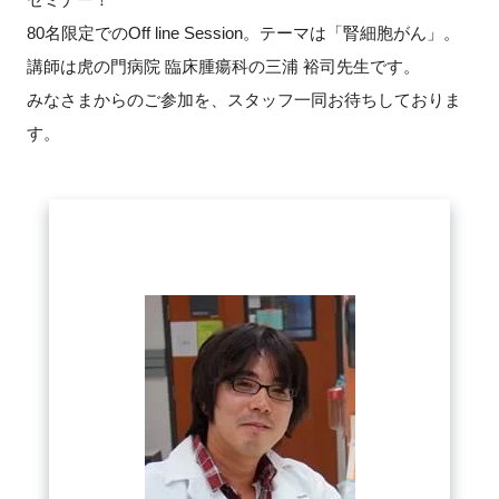
80名限定でのOff line Session。テーマは「腎細胞がん」。
新規登録
講師は虎の門病院 臨床腫瘍科の三浦 裕司
先生です。
みなさまからのご参加を、スタッフ一同お待ちしておりま
イベント
す。
プログラム
インタビュー・コラム
ニュース・掲示板
LINK-Jを知る
特別会員
施設・アクセス