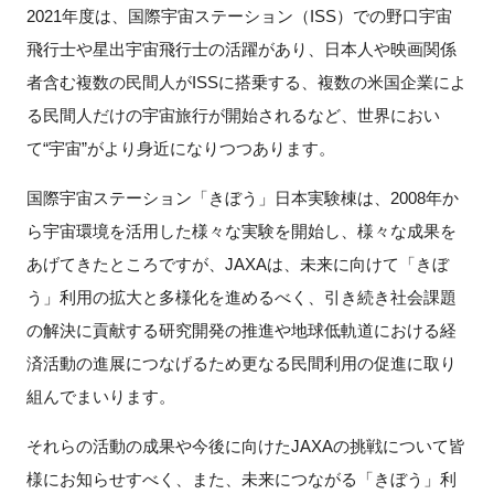
2021年度は、国際宇宙ステーション（ISS）での野口宇宙
新規登録
飛行士や星出宇宙飛行士の活躍があり、日本人や映画関係
者含む複数の民間人がISSに搭乗する、複数の米国企業によ
イベント
る民間人だけの宇宙旅行が開始されるなど、世界におい
て“宇宙”がより身近になりつつあります。
プログラム
国際宇宙ステーション「きぼう」日本実験棟は、2008年か
インタビュー・コラム
ら宇宙環境を活用した様々な実験を開始し、様々な成果を
あげてきたところですが、JAXAは、未来に向けて「きぼ
ニュース・掲示板
う」利用の拡大と多様化を進めるべく、引き続き社会課題
の解決に貢献する研究開発の推進や地球低軌道における経
LINK-Jを知る
済活動の進展につなげるため更なる民間利用の促進に取り
特別会員
組んでまいります。
それらの活動の成果や今後に向けたJAXAの挑戦について皆
施設・アクセス
様にお知らせすべく、また、未来につながる「きぼう」利