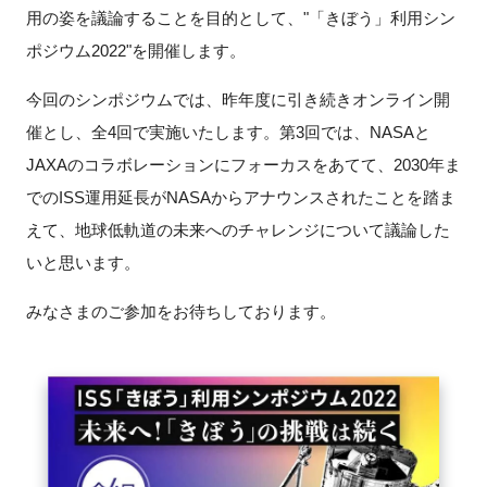
FAQ
用の姿を議論することを目的として、"「きぼう」利用シン
ポジウム2022"を開催します。
イベントお知らせメール登録
今回のシンポジウムでは、昨年度に引き続きオンライン開
催とし、全4回で実施いたします。第3回では、NASAと
JAXAのコラボレーションにフォーカスをあてて、2030年ま
でのISS運用延長がNASAからアナウンスされたことを踏ま
えて、地球低軌道の未来へのチャレンジについて議論した
いと思います。
みなさまのご参加をお待ちしております。