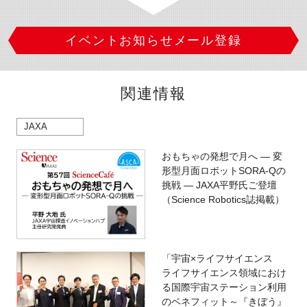
イベントお知らせメール登録
関連情報
JAXA
おもちゃの発想で月へ ― 変
形型月面ロボットSORA-Qの
挑戦 ― JAXA平野氏ご登壇
（Science Robotics誌掲載）
「宇宙×ライフサイエンス
ライフサイエンス領域におけ
る国際宇宙ステーション利用
のベネフィット～『きぼう』