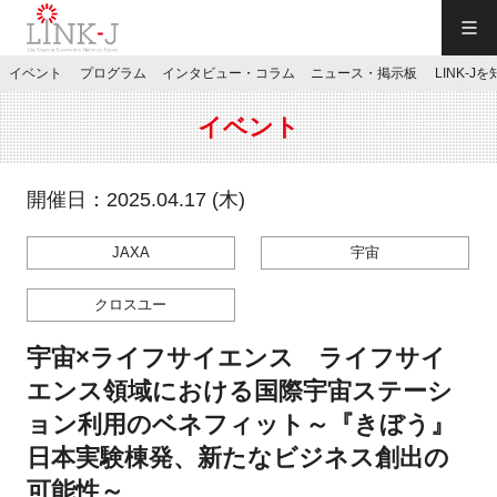
一般社団法人LINK-J／LINK-J
イベント
プログラム
インタビュー・コラム
ニュース・掲示板
LINK-J
JP
／
EN
イベント
開催日：2025.04.17 (木)
JAXA
宇宙
特別会員専用メニュー
クロスユー
施設ご予約
宇宙×ライフサイエンス ライフサイ
エンス領域における国際宇宙ステーシ
お問い合わせ
ョン利用のベネフィット～『きぼう』
日本実験棟発、新たなビジネス創出の
マイページ
可能性～