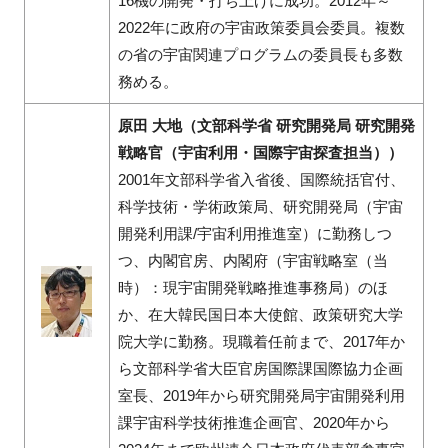
16機の開発・打ち上げに成功。2012年～
2022年に政府の宇宙政策委員会委員。複数
の省の宇宙関連プログラムの委員長も多数
務める。
原田 大地（文部科学省 研究開発局 研究開発
戦略官（宇宙利用・国際宇宙探査担当））
2001年文部科学省入省後、国際統括官付、
科学技術・学術政策局、研究開発局（宇宙
開発利用課/宇宙利用推進室）に勤務しつ
つ、内閣官房、内閣府（宇宙戦略室（当
時）：現宇宙開発戦略推進事務局）のほ
か、在大韓民国日本大使館、政策研究大学
院大学に勤務。現職着任前まで、2017年か
ら文部科学省大臣官房国際課国際協力企画
室長、2019年から研究開発局宇宙開発利用
課宇宙科学技術推進企画官、2020年から