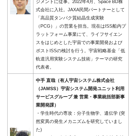
ジメントに従事。2022年4月、Space BD株
式会社に入社。JAXA民間パートナーとして
「高品質タンパク質結晶生成実験
（PCG）」の営業を担当。現在はISS船内プ
ラットフォーム事業にて、ライフサイエン
スをはじめとした宇宙での事業開発および
ポストISSの検討を行う。宇宙戦略基金「低
軌道汎用実験システム技術」テーマの研究
代表者。
中手 直哉（有人宇宙システム株式会社
（JAMSS）宇宙システム開発ユニット利用
サービスグループ 兼 営業・事業統括部新事
業開発課）
・学生時代の専攻：分子生物学、遺伝学 (突
然変異の発生メカニズムを研究していまし
た)