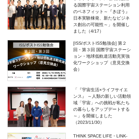
る国際宇宙ステーション利用
のベネフィット～『きぼう』
日本実験棟発、新たなビジネ
ス創出の可能性～」を開催し
ました（4/17）
[ISS/ポストISS勉強会] 第２
回・第３回 国際宇宙ステーシ
ョン・地球低軌道活動充実強
化ワークショップ（意見交換
会）
「『宇宙生活×ライフサイエ
ンス』 ～人類の新しい活動領
域「宇宙」への挑戦が私たち
の暮らしをアップデートする
～」を開催しました
（2023/11/30）
THINK SPACE LIFE・LINK-