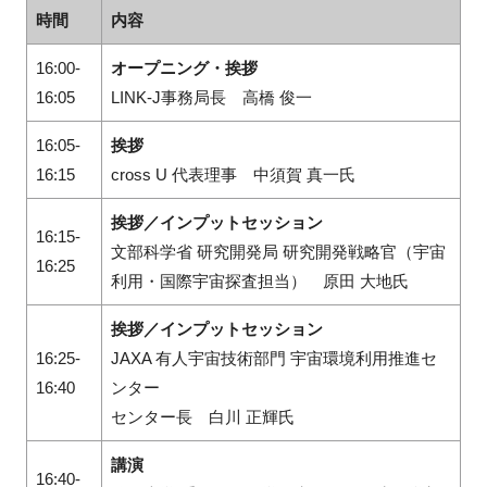
時間
内容
16:00-
オープニング・挨拶
16:05
LINK-J事務局長 高橋 俊一
16:05-
挨拶
16:15
cross U 代表理事 中須賀 真一氏
挨拶／インプットセッション
16:15-
文部科学省 研究開発局 研究開発戦略官（宇宙
16:25
利用・国際宇宙探査担当） 原田 大地氏
挨拶／インプットセッション
16:25-
JAXA 有人宇宙技術部門 宇宙環境利用推進セ
16:40
ンター
センター長 白川 正輝氏
講演
16:40-