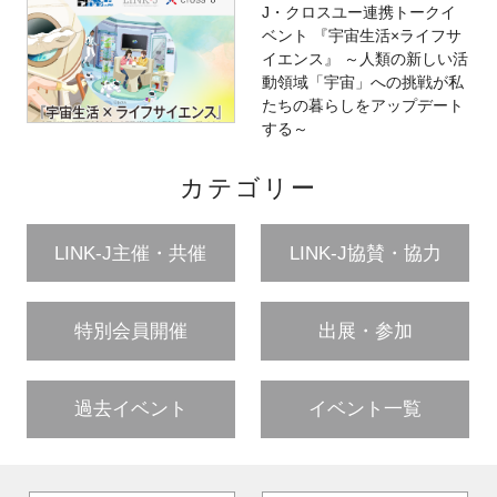
J・クロスユー連携トークイ
ベント 『宇宙生活×ライフサ
イエンス』 ～人類の新しい活
動領域「宇宙」への挑戦が私
たちの暮らしをアップデート
する～
カテゴリー
LINK-J主催・共催
LINK-J協賛・協力
特別会員開催
出展・参加
過去イベント
イベント一覧