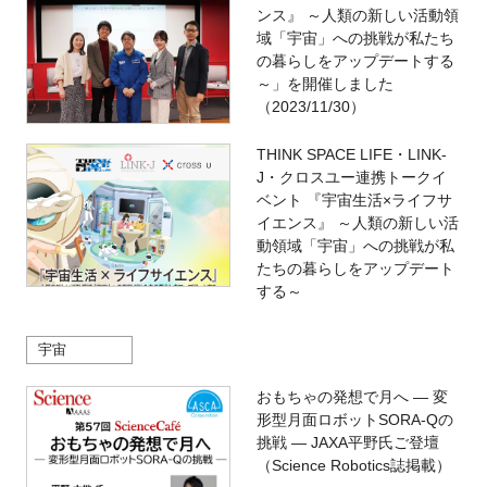
ンス』 ～人類の新しい活動領
域「宇宙」への挑戦が私たち
の暮らしをアップデートする
～」を開催しました
（2023/11/30）
THINK SPACE LIFE・LINK-
J・クロスユー連携トークイ
ベント 『宇宙生活×ライフサ
イエンス』 ～人類の新しい活
動領域「宇宙」への挑戦が私
たちの暮らしをアップデート
する～
宇宙
おもちゃの発想で月へ ― 変
形型月面ロボットSORA-Qの
挑戦 ― JAXA平野氏ご登壇
（Science Robotics誌掲載）