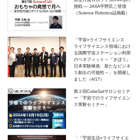
挑戦 ― JAXA平野氏ご登壇
（Science Robotics誌掲載）
「宇宙×ライフサイエンス
ライフサイエンス領域におけ
る国際宇宙ステーション利用
のベネフィット～『きぼう』
日本実験棟発、新たなビジネ
ス創出の可能性～」を開催し
ました（4/17）
第２回CubeSatサロンセミナ
ー「宇宙でのライフサイエン
ス実験セミナー」
「『宇宙生活×ライフサイエ