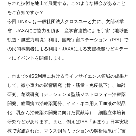
られた技術を地上で展開する。このような機会があること
FAQ
をご存知ですか？
今回 LINK-J は一般社団法人クロスユーと共に、文部科学
イベントお知らせメール登録
省、JAXAにご協力を頂き、産学官連携による宇宙（地球低
軌道・無重力環境）利用、国際宇宙ステーション（ISS）で
の民間事業者による利用・JAXAによる支援機能などをテー
マにイベントを開催します。
これまでのISS利用におけるライフサイエンス領域の成果と
して、微小重力の影響研究（骨・筋量・免疫低下）、加齢
研究、創薬研究（デュシェンヌ型筋ジストロフィー治療薬
開発、歯周病の治療薬開発、イヌ・ネコ用人工血液の製品
化、乳がん治療薬の開発に向けた貢献等）、細胞立体培養
研究などがあります。また、例えばISS「きぼう」日本実験
棟で実施された、マウス飼育ミッションの解析結果は宇宙