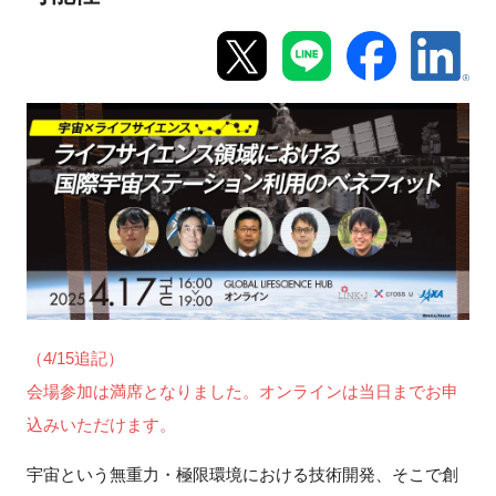
新規登録
イベント
プログラム
インタビュー・コラム
ニュース・掲示板
LINK-Jを知る
（4/15追記）
会場参加は満席となりました。オンラインは当日までお申
特別会員
込みいただけます。
施設・アクセス
宇宙という無重力・極限環境における技術開発、そこで創