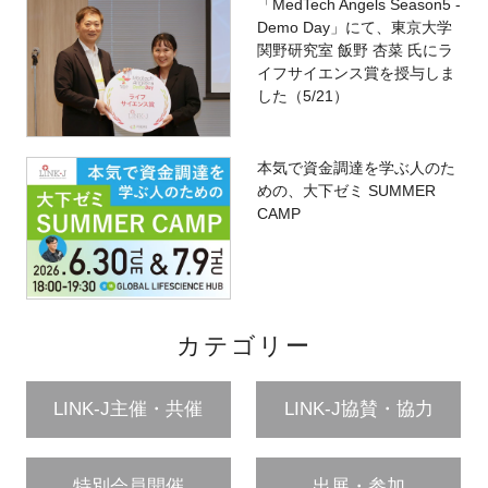
「MedTech Angels Season5 -
Demo Day」にて、東京大学
関野研究室 飯野 杏菜 氏にラ
イフサイエンス賞を授与しま
した（5/21）
本気で資金調達を学ぶ人のた
めの、大下ゼミ SUMMER
CAMP
カテゴリー
LINK-J主催・共催
LINK-J協賛・協力
特別会員開催
出展・参加