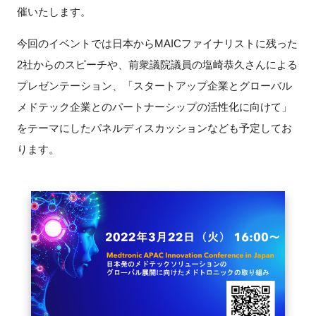
FAQ
催いたします。
今回のイベントでは日本から
MAIC
ファイナリストに残った
イベントお知らせメール登録
2
社からのスピーチや、前衆議院議員の塩崎恭久さんによる
プレゼンテーション、「スタートアップ企業とグローバル
メドテック企業とのパートナーシップの活性化に向けて」
をテーマにしたパネルディスカッションなども予定してお
ります。