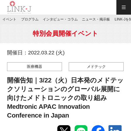
一般社団法人LINK-J／LINK-J
イベント
プログラム
インタビュー・コラム
ニュース・掲示板
LINK-J
JP
／
EN
特別会員開催イベント
開催日：2022.03.22 (火)
医療機器
メドテック
特別会員専用メニュー
開催告知｜3/22（火）日本発のメドテッ
施設ご予約
クソリューションのグローバル展開に
向けたメドトロニックの取り組み
お問い合わせ
Medtronic APAC Innovation
Conference in Japan
マイページ