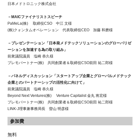
日本メドトロニック株式会社
－
MAIC
ファイナリストスピーチ
PaMeLa(株) 取締役CSO 中江 文様
(株)クォンタムオペレーション 代表取締役CEO 加藤 和磨様
－プレゼンテーション「日本発メドテックソリューションのグローバリゼ
ーションを加速する為の取り組み」
前衆議院議員 塩崎 恭久様
プレモパートナー(株) 共同創業者＆取締役CSO前田 祐二郎様
－パネルディスカッション「スタートアップ企業とグローバルメドテック
企業とのパートナーシップの活性化に向けて」
前衆議院議員 塩崎 恭久様
Beyond Next Ventures(株) Venture Capitalist 金丸 将宏様
プレモパートナー(株) 共同創業者＆取締役CSO前田 祐二郎様
LINK-J理事兼事務局長 曽山 明彦様
参加費
無料