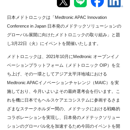
新規登録
日本メドトロニックは「
Medtronic APAC Innovation
Conference in Japan
日本発のメドテックソリューションの
イベント
グローバル展開に向けたメドトロニックの取り組み」と題
プログラム
し
3
月
22
日（火）にイベントを開催いたします。
メドトロニックは、
2021
年
10
月に
Medtronic
オープンイノ
インタビュー・コラム
ベーションプラットフォーム（メドトロニック
OIP
）を立
ニュース・掲示板
ち上げ、その一環としてアジア太平洋地域における
Medtronic APAC
イノベーションチャレンジ（
MAIC
）を実
LINK-Jを知る
施しており、今月いよいよその最終選考会を行います。こ
れを機に日本でもヘルスケアエコシステムに参画するさま
特別会員
ざまなステークホルダー間の、メドテックにおける戦略的
コラボレーションを実現し、日本発のメドテックソリュー
施設・アクセス
ションのグローバル化を加速するため今回のイベントを開