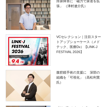
排尿障害に「磁力で尿道を拡
張」 （津村遼介氏）
VCセレクション｜注目スター
トアップショーケース（メド
テック、医療Dx）【LINK-J
FESTIVAL 2026】
腹腔鏡手術の支援に 深部の
組織を「可視化」（高松利寛
氏）