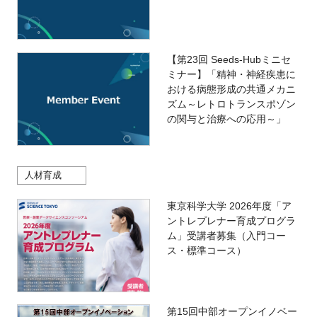
【第23回 Seeds-Hubミニセ
ミナー】「精神・神経疾患に
おける病態形成の共通メカニ
ズム～レトロトランスポゾン
の関与と治療への応用～」
人材育成
東京科学大学 2026年度「ア
ントレプレナー育成プログラ
ム」受講者募集（入門コー
ス・標準コース）
第15回中部オープンイノベー