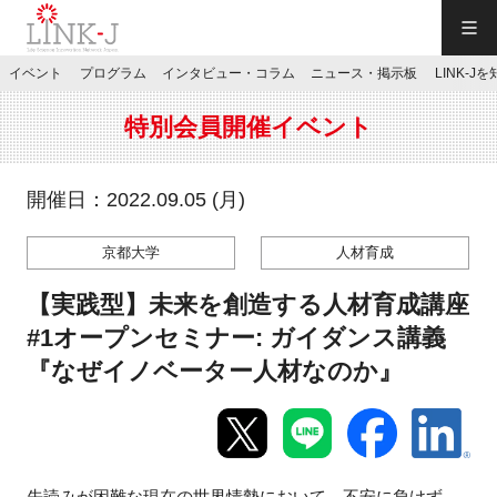
一般社団法人LINK-J／LINK-J
イベント
プログラム
インタビュー・コラム
ニュース・掲示板
LINK-J
JP
／
EN
特別会員開催イベント
開催日：2022.09.05 (月)
京都大学
人材育成
特別会員専用メニュー
【実践型】未来を創造する人材育成講座
施設ご予約
#1オープンセミナー: ガイダンス講義
『なぜイノベーター人材なのか』
お問い合わせ
マイページ
先読みが困難な現在の世界情勢において、不安に負けず、