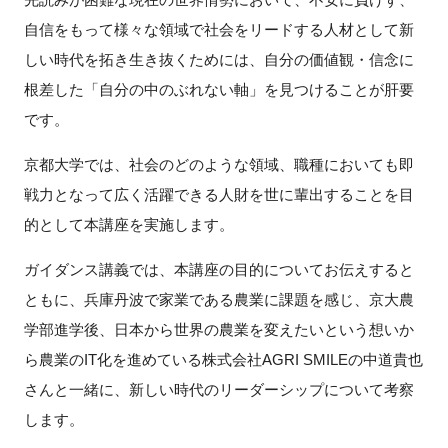
自信をもって様々な領域で社会をリードする人材として新
新規登録
しい時代を拓き生き抜くためには、自分の価値観・信念に
根差した「自分の中のぶれない軸」を見つけることが肝要
イベント
です。
プログラム
京都大学では、社会のどのような領域、職種においても即
戦力となって広く活躍できる人財を世に輩出することを目
インタビュー・コラム
的として本講座を実施します。
ニュース・掲示板
ガイダンス講義では、本講座の目的についてお伝えすると
ともに、兵庫丹波で家業である農業に課題を感じ、京大農
LINK-Jを知る
学部進学後、日本から世界の農業を変えたいという想いか
特別会員
ら農業のIT化を進めている株式会社AGRI SMILEの中道貴也
さんと一緒に、新しい時代のリーダーシップについて考察
施設・アクセス
します。