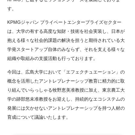
FAQ
す。
KPMGジャパン プライベートエンタープライズセクター
イベントお知らせメール登録
は、大学の有する高度な知財・技術を社会実装し、日本が
抱える様々な社会的課題の解決を担うと期待されている大
学発スタートアップ自体のみならず、それを支える様々な
組織や取組みの支援活動も行っております。
今回は、広島大学において「エフェクチュエーション」の
概念を活用したアントレプレナーシップ教育に精力的に取
り組んでいらっしゃる牧野恵美准教授に加え、東京農工大
学の跡部悠未准教授をお迎えし、持続的なエコシステムの
発展には欠かせないアントレプレナーシップを持つ人材の
育成について議論いたします。