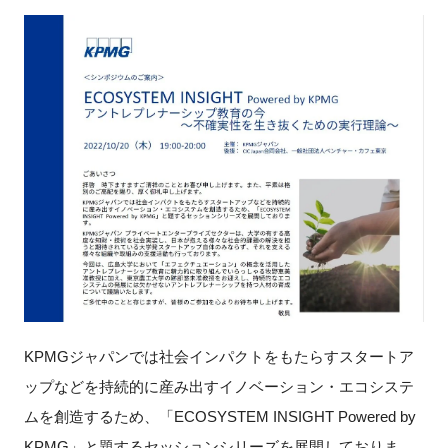
新規登録
イベント
プログラム
インタビュー・コラム
ニュース・掲示板
LINK-Jを知る
特別会員
KPMGジャパンでは社会インパクトをもたらすスタートア
ップなどを持続的に産み出すイノベーション・エコシステ
施設・アクセス
ムを創造するため、「ECOSYSTEM INSIGHT Powered by
KPMG」と題するセッションシリーズを展開しておりま