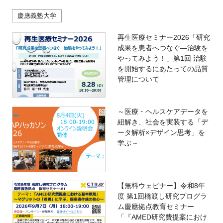
慶應義塾大学
再生医療セミナー2026「研究
成果を患者へつなぐ―治験を
やってみよう！」第1回 治験
を開始するにあたっての品質
管理について
～医療・ヘルスケアデータを
紐解き、社会を実装する「デ
ータ解析×デザイン思考」を
学ぶ～
【無料ウェビナー】令和8年
度 第1回橋渡し研究プログラ
ム慶應拠点教育セミナー
「『AMED研究費提案におけ