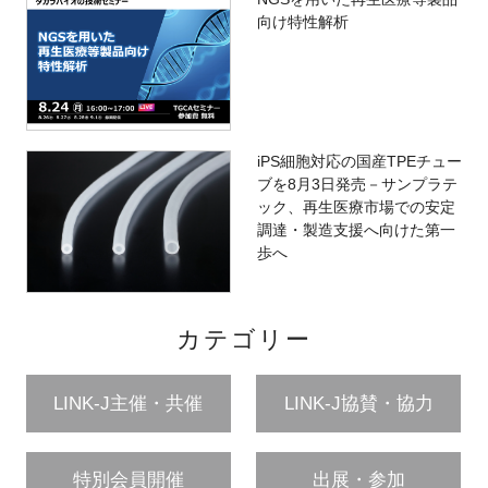
向け特性解析
iPS細胞対応の国産TPEチュー
ブを8月3日発売－サンプラテ
ック、再生医療市場での安定
調達・製造支援へ向けた第一
歩へ
カテゴリー
LINK-J主催・共催
LINK-J協賛・協力
特別会員開催
出展・参加