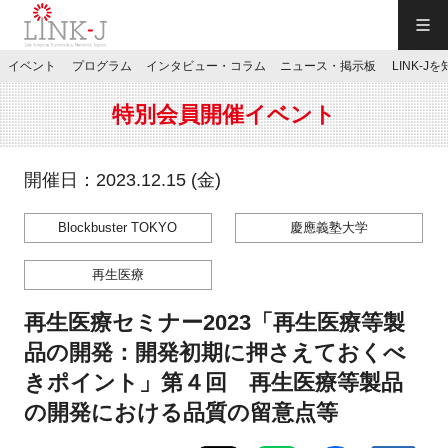
一般社団法人LINK-J／LINK-J
イベント
プログラム
インタビュー・コラム
ニュース・掲示板
LINK-J
JP
／
EN
特別会員開催イベント
開催日：2023.12.15 (金)
Blockbuster TOKYO
慶應義塾大学
特別会員専用メニュー
再生医療
施設ご予約
再生医療セミナー2023「再生医療等製
品の開発：開発初期に押さえておくべ
お問い合わせ
きポイント」第４回 再生医療等製品
の開発における品質の留意点等
マイページ