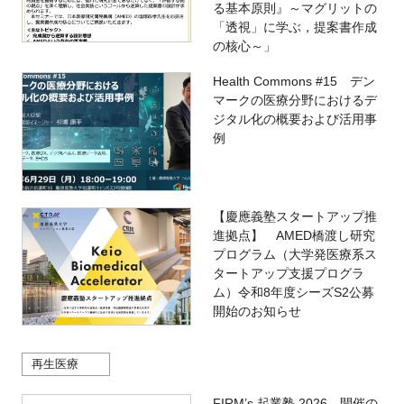
る基本原則』～マグリットの
「透視」に学ぶ，提案書作成
の核心～」
Health Commons #15 デン
マークの医療分野におけるデ
ジタル化の概要および活用事
例
【慶應義塾スタートアップ推
進拠点】 AMED橋渡し研究
プログラム（大学発医療系ス
タートアップ支援プログラ
ム）令和8年度シーズS2公募
開始のお知らせ
再生医療
FIRM’s 起業塾 2026 開催の