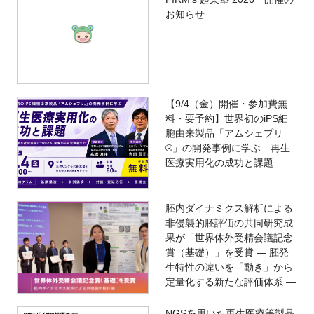
お知らせ
【9/4（金）開催・参加費無
料・要予約】世界初のiPS細
胞由来製品「アムシェプリ
®」の開発事例に学ぶ 再生
医療実用化の成功と課題
胚内ダイナミクス解析による
非侵襲的胚評価の共同研究成
果が「世界体外受精会議記念
賞（基礎）」を受賞 ― 胚発
生特性の違いを「動き」から
定量化する新たな評価体系 ―
NGSを用いた再生医療等製品