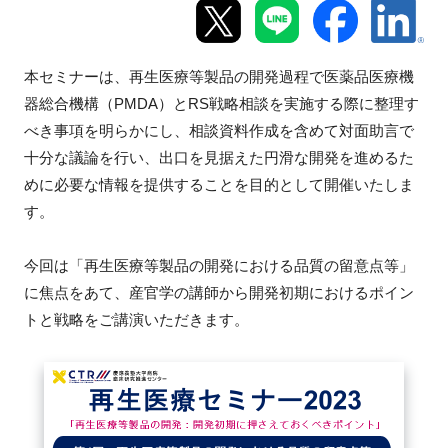
新規登録
本セミナーは、再生医療等製品の開発過程で医薬品医療機
イベント
器総合機構（
PMDA
）と
RS
戦略相談を実施する際に整理す
べき事項を明らかにし、相談資料作成を含めて対面助言で
プログラム
十分な議論を行い、出口を見据えた円滑な開発を進めるた
めに必要な情報を提供することを目的として開催いたしま
インタビュー・コラム
す。
ニュース・掲示板
今回は「再生医療等製品の開発における品質の留意点等」
に焦点をあて、産官学の講師から開発初期におけるポイン
LINK-Jを知る
トと戦略をご講演いただきます。
特別会員
施設・アクセス