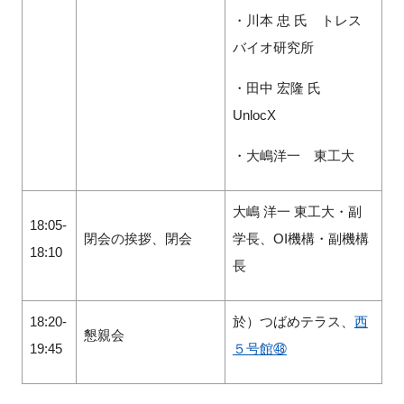
・川本 忠 氏 トレス
バイオ研究所
・田中 宏隆 氏
UnlocX
・大嶋洋一 東工大
大嶋 洋一 東工大・副
18:05-
閉会の挨拶、閉会
学長、OI機構・副機構
18:10
長
18:20-
於）つばめテラス、
西
懇親会
19:45
５号館㊽