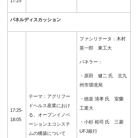
17:25
パネルディスカッション
ファシリテータ：木村
英一郎 東工大
パネラー：
・原田 健二 氏 北九
州市環境局
テーマ：アグリフー
・徳楽 清孝 氏 室蘭
ドヘルス産業におけ
工業大
17:25-
る、オープンイノベ
18:05
・小杉 裕司 氏 三菱
ーションエコシステ
UFJ銀行
ムの構築について