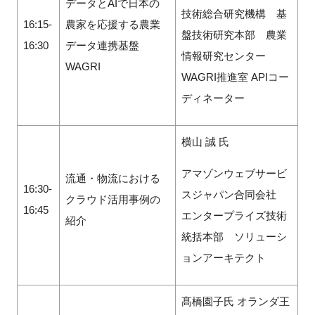
データとAIで日本の
技術総合研究機構 基
16:15-
農家を応援する農業
盤技術研究本部 農業
16:30
データ連携基盤
情報研究センター
WAGRI
WAGRI推進室 APIコー
ディネーター
横山 誠 氏
アマゾンウェブサービ
流通・物流における
16:30-
スジャパン合同会社
クラウド活用事例の
16:45
エンタープライズ技術
紹介
統括本部 ソリューシ
ョンアーキテクト
髙橋園子氏 オランダ王