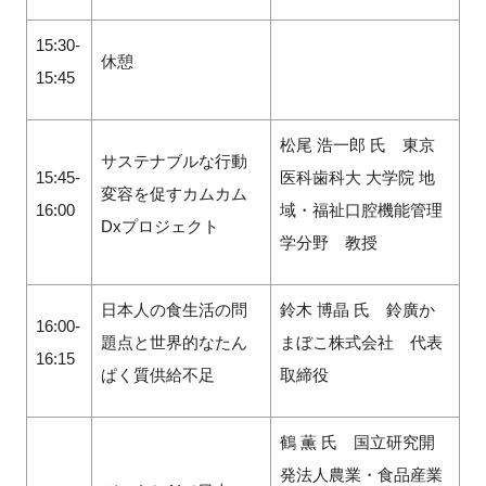
15:30-
休憩
15:45
松尾 浩一郎 氏 東京
サステナブルな行動
15:45-
医科歯科大 大学院 地
変容を促すカムカム
16:00
域・福祉口腔機能管理
Dxプロジェクト
学分野 教授
日本人の食生活の問
鈴木 博晶 氏 鈴廣か
16:00-
題点と世界的なたん
まぼこ株式会社 代表
16:15
ぱく質供給不足
取締役
鶴 薫 氏 国立研究開
発法人農業・食品産業