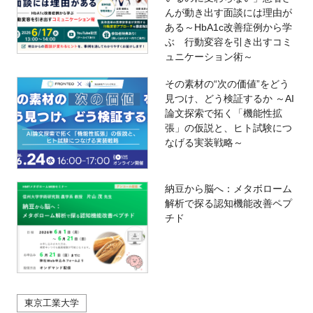
んが動き出す面談には理由が
ある～HbA1c改善症例から学
ぶ 行動変容を引き出すコミ
ュニケーション術～
その素材の“次の価値”をどう
見つけ、どう検証するか ～AI
論文探索で拓く「機能性拡
張」の仮説と、ヒト試験につ
なげる実装戦略～
納豆から脳へ：メタボローム
解析で探る認知機能改善ペプ
チド
東京工業大学