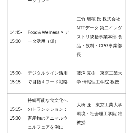
ーション～
三竹 瑞穂 氏 株式会社
NTTデータ 第二インダ
14:45-
Food＆Wellness × デ
ストリ統括事業本部 食
15:00
ータ活用（仮）
品・飲料・CPG事業部
長
15:00-
デジタルツイン活用
藤澤 克樹 東京⼯業⼤
15:15
で目指すフード戦略
学 情報理工学院 教授
持続可能な食文化へ
大橋 匠 東京⼯業⼤学
15:15-
のトランジション：
環境・社会理工学院 准
15:30
畜産物のアニマルウ
教授
ェルフェアを例に