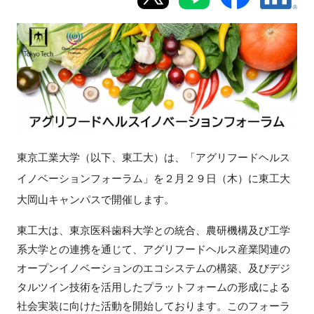
新規登録
イベント
プログラム
インタビュー・コラム
東京工業大学（以下、東工大）は、「アグリフードヘルス
ニュース・掲示板
イノベーションフォーラム」を２月２９日（木）に東工大
大岡山キャンパスで開催します。
LINK-Jを知る
東工大は、東京医科歯科大学との統合、農研機構及び工学
特別会員
系大学との連携を通じて、アグリフードヘルス産業関連の
オープンイノベーションのエコシステムの構築、及びデジ
施設・アクセス
タルツイン技術を活用したプラットフォームの形成による
社会実装に向けた活動を開始しております。このフォーラ