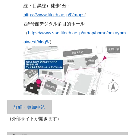
線・目黒線）徒歩1分；
https://www.titech.ac.jp/0/maps
］
西9号館デジタル多目的ホール
（
https://www.ssc.titech.ac.jp/amap/home/ookayam
a/west/bldg9/
）
詳細・参加申込
（外部サイトが開きます）