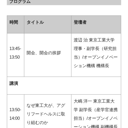
プログラム
時間
タイトル
登壇者
渡辺 治 東京工業大学
13:45-
理事・副学長（研究担
開会、開会の挨拶
13:50
当）/オープンイノベー
ション機構 機構長
講演
大嶋 洋一 東京⼯業⼤
なぜ東工大が、アグ
13:50-
学 副学長（産学官連携
リフードヘルスに取
14:00
担当）/オープンイノベ
り組むのか
ーション機構 副機構長