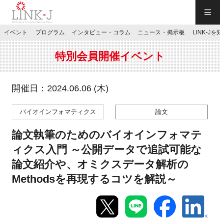
一般社団法人LINK-J／LINK-J
イベント
プログラム
インタビュー・コラム
ニュース・掲示板
LINK-J
JP
／
EN
特別会員開催イベント
開催日：2024.06.06 (木)
バイオインフォマティクス
論文
特別会員専用メニュー
論文執筆のためのバイオインフォマテ
施設ご予約
ィクス入門 ～公開データで追試可能な
論文紹介や、オミクスデータ解析の
お問い合わせ
Methodsを再現するコツを解説～
マイページ