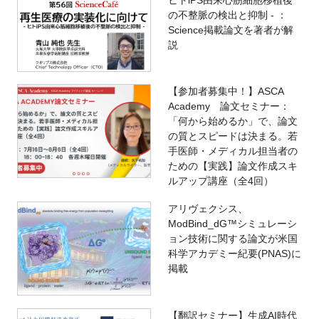
ヒトiPS由来心筋細胞移植後
の不整脈の検出と抑制 - ：
Science掲載論文を著者が解
説
【参加者募集中！】ASCA
Academy 論文セミナー：
「何から始めるか」で、論文
の質とスピードは決まる。若
手医師・メディカル担当者の
ための【実践】論文作成スキ
ルアップ講座（全4回）
アリヴェクシス、
ModBind_dG™シミュレーシ
ョン技術に関する論文が米国
科学アカデミー紀要(PNAS)に
掲載
【翻訳セミナー】生成AI時代