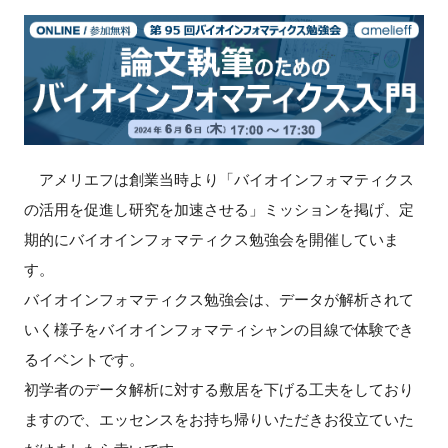
新規登録
イベント
プログラム
アメリエフは創業当時より「バイオインフォマティクス
インタビュー・コラム
の活用を促進し研究を加速させる」ミッションを掲げ、定
期的にバイオインフォマティクス勉強会を開催していま
ニュース・掲示板
す。
バイオインフォマティクス勉強会は、データが解析されて
LINK-Jを知る
いく様子をバイオインフォマティシャンの目線で体験でき
特別会員
るイベントです。
初学者のデータ解析に対する敷居を下げる工夫をしており
施設・アクセス
ますので、エッセンスをお持ち帰りいただきお役立ていた