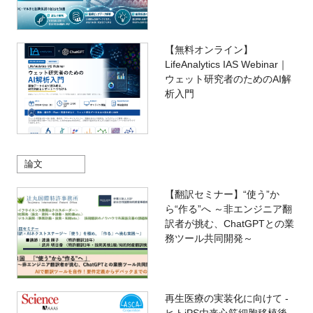
【無料オンライン】
LifeAnalytics IAS Webinar｜
ウェット研究者のためのAI解
析入門
論文
【翻訳セミナー】“使う”か
ら“作る”へ ～非エンジニア翻
訳者が挑む、ChatGPTとの業
務ツール共同開発～
再生医療の実装化に向けて -