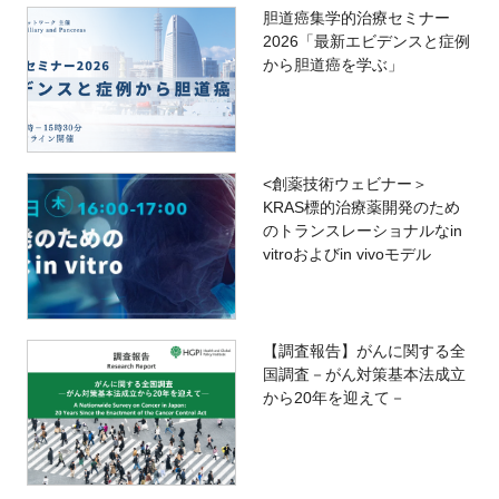
胆道癌集学的治療セミナー
2026「最新エビデンスと症例
から胆道癌を学ぶ」
<創薬技術ウェビナー＞
KRAS標的治療薬開発のため
のトランスレーショナルなin
vitroおよびin vivoモデル
【調査報告】がんに関する全
国調査－がん対策基本法成立
から20年を迎えて－