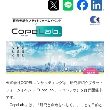
新規登録
イベント
プログラム
インタビュー・コラム
ニュース・掲示板
LINK-Jを知る
株式会社
COPEL
コンサルティングは、研究者紹介プラット
特別会員
フォームイベント「
CopeLab.
」（コペラボ）を好評開催中
です。
施設・アクセス
「
CopeLab.
」は、「研究と創造をつむぐ。」ことを目的と