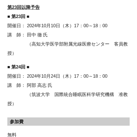
第23回以降予告
■ 第23回 ■
開催日：
2024
年10月10日（木）
17
：
00
～
18
：
00
講 師： 田中 徹 氏
（高知大学医学部附属光線医療センター 客員教
授）
■ 第24回 ■
開催日：
2024
年10月24日（木）
17
：
00
～
18
：
00
講 師： 阿部 高志 氏
（筑波大学 国際統合睡眠医科学研究機構 准教
授）
参加費
無料