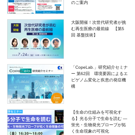
のご案内
大阪開催！次世代研究者が挑
む再生医療の最前線 【第5
回 基盤技術】
「CopeLab.」研究紹介セミナ
ー 第62回 環境要因によるエ
ピゲノム変化と疾患の発症機
構
【生命の仕組みを可視化す
る】光る分子で生命を読む ―
蛍光・生物発光プローブが拓
く生命現象の可視化