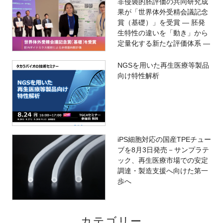
非侵襲的胚評価の共同研究成
果が「世界体外受精会議記念
賞（基礎）」を受賞 ― 胚発
生特性の違いを「動き」から
定量化する新たな評価体系 ―
NGSを用いた再生医療等製品
向け特性解析
iPS細胞対応の国産TPEチュー
ブを8月3日発売－サンプラテ
ック、再生医療市場での安定
調達・製造支援へ向けた第一
歩へ
カテゴリー