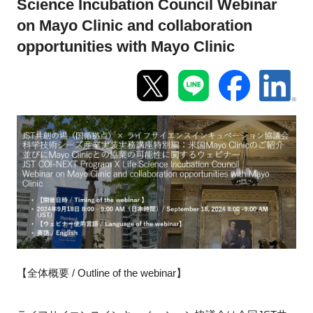
Science Incubation Council Webinar
新規登録
on Mayo Clinic and collaboration
opportunities with Mayo Clinic
イベント
プログラム
インタビュー・コラム
ニュース・掲示板
LINK-Jを知る
特別会員
【全体概要 / Outline of the webinar】
施設・アクセス