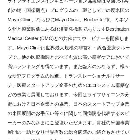
ライフサイエンスインキュベーション協議会は今回JST共
FAQ
創の場（国循拠点）プログラムの一環としてこの度米国の
Mayo Clinic、ならびにMayo Clinic、Rochester市、ミネソ
イベントお知らせメール登録
タ州と協業関係にある経済開発機関でありますDestination
Medical Center (DMC)との共催にてウェビナーを開催しま
す。Mayo Clinicは世界最大規模の非営利・総合医療グルー
プで、他の医療機関と比べても質の高い患者ケアにおいて
高いランキングを得ています。また臨床のみならず、様々
な研究プログラムの推進、トランスレーショナルリサー
チ、医療スタートアップ企業のためのエコシステム構築な
どの事業も展開しております。今回はライフサイエンス分
野における日本企業との協業、日本のスタートアップ企業
の米国展開のお手伝い等々に関して同病院を代表するスピ
ーカーのみなさまにご登壇いただきます。貴社の米国事業
展開の一助となり世界有数の総合病院のご紹介もさせてい