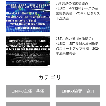
JST共創の場国循拠点
×LSIC 科学技術シーズの産
業実装実務 VCキャピタリス
ト座談会
JST共創の場（国循拠点）
×LSIC JST共創の場国循拠
点スタートアップ形成 2024
年成果報告会
カテゴリー
LINK-J主催・共催
LINK-J協賛・協力