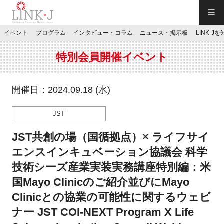
一般社団法人LINK-J／LINK-J
イベント
プログラム
インタビュー・コラム
ニュース・掲示板
LINK-J
JP
／
EN
特別会員開催イベント
開催日：2024.09.18 (水)
JST
特別会員専用メニュー
JST共創の場（国循拠点）× ライフサイ
施設ご予約
エンスインキュベーション協議会 科学
技術シーズ産業実装実務講座特別編：米
お問い合わせ
国Mayo Clinicのご紹介並びにMayo
Clinicとの協業の可能性に関するウェビ
マイページ
ナー JST COI-NEXT Program X Life