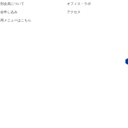
特別会員について
オフィス・ラボ
入会申し込み
アクセス
専用メニューはこちら
J／LINK-J