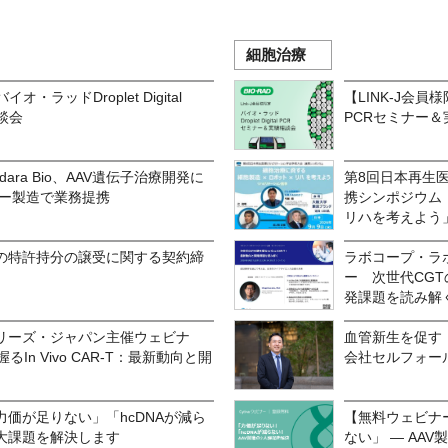
細胞治療
オ・ラッドDroplet Digital
【LINK-J会員様限
談会
PCRセミナー＆
と豪Adara Bio、AAV遺伝子治療開発に
第8回日本再生
ター製造で業務提携
携シンポジウム
リハを考えよう
との特許持分の譲受に関する契約締
ラボコープ・ラ
ー 次世代CGTの
発課題を読み解
リーズ・ジャパン主催ウェビナ
血管新生を促す
In Vivo CAR-T：最新動向と開
会社セルフォー
価が足りない」「hcDNAが減ら
【無料ウェビナ
2大課題を解決します
ない」 ― AA