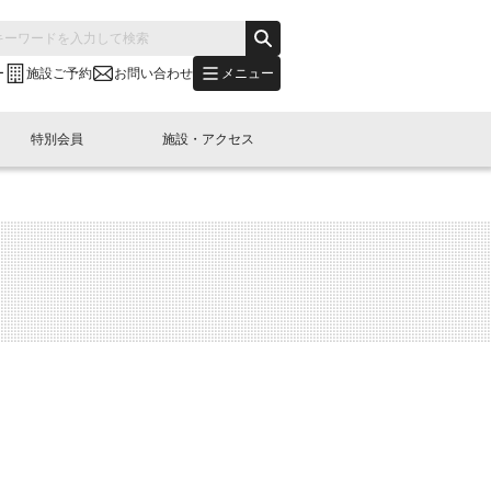
メニュー
ー
施設ご予約
お問い合わせ
特別会員
施設・アクセス
's "LINK-BioBAY TOKYO"？
s LINK-J WEST
申し込み
ご予約
(News Letter)
特別会員開催
ニュース・事業紹介
内容
橋コラム
出展・参加
イベント
B日本橋エリアについて