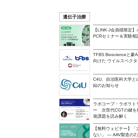
遺伝子治療
【LINK-J会員様限定】バイ
PCRセミナー＆実験相
TFBS Bioscience
向けた ウイルスベク
C4U、自治医科大学
結のお知らせ
ラボコープ・ラボラト
ー 次世代CGTの鍵を握る
発課題を読み解く
【無料ウェビナー】「力
ない」 ― AAV製造の