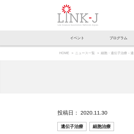
一般社団法人LI
イベント
プログラム
FAQ
イベントお知らせメール登録
HOME
ニュース一覧
細胞・遺伝子治療－遺
イベント一覧
インタビュー・コラム一覧
ニュース一覧
Out of Box相談室
理事長挨拶
特別会員一覧
ラウンジ・会議室
LINK-J主催・共催
スペシャルインタビュー
トピック
特別
プレ
国内外連携
専用メニューはこちら
アクセス
LINK-J協賛・協力
連載コラム
メディア情報
出展
海外
組織概要
過去イベント
事務局だより
アクセラレーション
マイ
イベ
投稿日： 2020.11.30
協賛・協力
施設
遺伝子治療
細胞治療