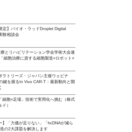
定】バイオ・ラッドDroplet Digital
実験相談会
医療とリハビリテーション学会学術大会連
 「細胞治療に資する細胞製造×ロボット×
」
ボラトリーズ・ジャパン主催ウェビナ
鍵を握るIn Vivo CAR-T：最新動向と開
く
「細胞×足場」技術で実用化へ挑む（株式
ルド）
ー】「力価が足りない」「hcDNAが減ら
V製造の2大課題を解決します