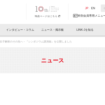
NK-J／LINK-J
JP
／
EN
特別会員専用メニュ
インタビュー・コラム
ニュース・掲示板
LINK-Jを知る
伝子解析のその先へ－『シンポジウム講演録』を公開しました
イベントレポート一覧
人と情報の交流掲示板一覧
What's "UNIKORN"？
Why in Nihonbashi
特別会員について
オフィス・ラボ
What
What’
入会
施設
会員開催
スリリース
ベンチャーインタビュー
LINK-J主催・共催
会員プレスリリース
会報誌 
サポーター紹介
事業
ニュース
閉じる
・参加
関連
サポーターコラム
LINK-J協賛・協力
募集
日本
パンフレット
GT
ページ
ント告知