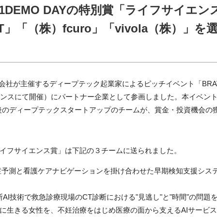
 2021DEMO DAYの特別賞「ライフサイエ
CT」「（株）fcuro」「vivola（株）」を
会社が主催するディープテック起業家によるピッチイベント「
BRA
レンスにて開催）にパートナー企業として参画しました。本イベン
後のディープテックスタートアップのチームが、賞金・投資機会の
イフサイエンス賞」は下記の３チームに送られました。
予測と看護ケアナビゲーションを掛け合わせた早期検知支援シス
断
AI
技術で救急診療現場の
CT
診断における"見逃し"と"時間"の問題
に生きる女性を、不妊治療をはじめ医療の面から支える
AI
サービス