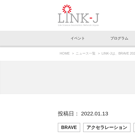
一般社団法人LI
イベント
プログラム
FAQ
イベントお知らせメール登録
HOME
ニュース一覧
LINK-Jは、BRAVE
イベント一覧
インタビュー・コラム一覧
ニュース一覧
Out of Box相談室
理事長挨拶
特別会員一覧
ラウンジ・会議室
LINK-J主催・共催
スペシャルインタビュー
トピック
特別
プレ
国内外連携
専用メニューはこちら
アクセス
LINK-J協賛・協力
連載コラム
メディア情報
出展
海外
組織概要
過去イベント
事務局だより
アクセラレーション
マイ
イベ
投稿日： 2022.01.13
協賛・協力
施設
BRAVE
アクセラレーション