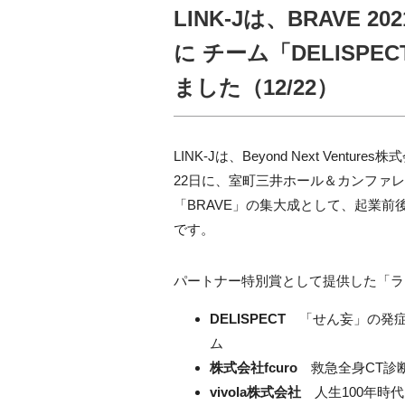
LINK-Jは、BRAVE
に チーム「DELISPE
ました（12/22）
LINK-Jは、
Beyond Next Ventures
株式
22日に、室町三井ホール＆カンファ
「
BRAVE
」の集大成として、起業前
です。
パートナー特別賞として提供した「ラ
DELISPECT
「せん妄」の発症
ム
株式会社
fcuro
救急全身
CT
診
vivola
株式会社
人生
100
年時代