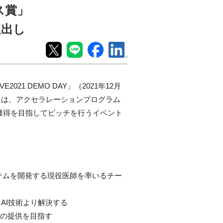
ンス賞」
選出し
VE2021 DEMO DAY
」（
2021
年12月
トは、アクセラレーションプログラム
獲得を目指してピッチを行うイベント
テムを開発する現役医師を率いるチー
を
AI
技術より解決する
の提供を目指す