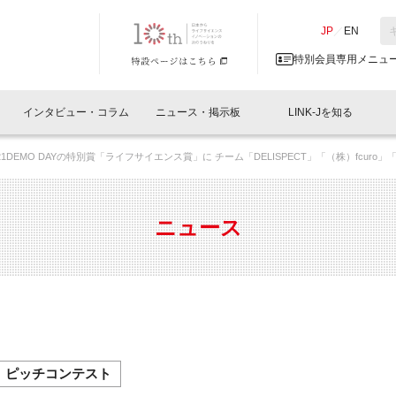
NK-J／LINK-J
JP
／
EN
特別会員専用メニュ
インタビュー・コラム
ニュース・掲示板
LINK-Jを知る
 2021DEMO DAYの特別賞「ライフサイエンス賞」に チーム「DELISPECT」「（株）fcuro」
イベントレポート一覧
人と情報の交流掲示板一覧
What's "UNIKORN"？
Why in Nihonbashi
特別会員について
オフィス・ラボ
What
What’
入会
施設
会員開催
スリリース
ベンチャーインタビュー
LINK-J主催・共催
会員プレスリリース
会報誌 
サポーター紹介
事業
ニュース
閉じる
・参加
関連
サポーターコラム
LINK-J協賛・協力
募集
日本
パンフレット
GT
ページ
ント告知
ピッチコンテスト