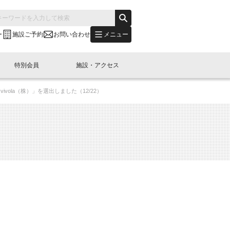
メニュー
ー
施設ご予約
お問い合わせ
特別会員
施設・アクセス
「vivola（株）」を選出しました（12/22）
's "LINK-BioBAY TOKYO"？
s LINK-J WEST
申し込み
ご予約
(News Letter)
特別会員開催
ニュース・事業紹介
内容
橋コラム
出展・参加
イベント
B日本橋エリアについて