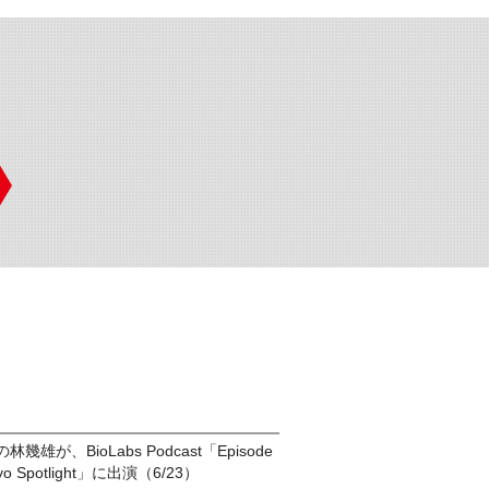
林幾雄が、BioLabs Podcast「Episode
okyo Spotlight」に出演（6/23）