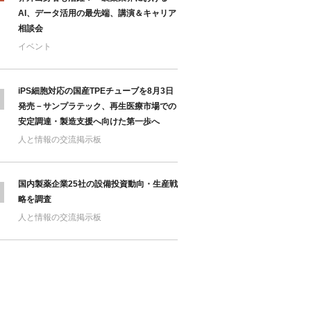
AI、データ活用の最先端、講演＆キャリア
相談会
イベント
iPS細胞対応の国産TPEチューブを8月3日
発売－サンプラテック、再生医療市場での
安定調達・製造支援へ向けた第一歩へ
人と情報の交流掲示板
国内製薬企業25社の設備投資動向・生産戦
略を調査
人と情報の交流掲示板