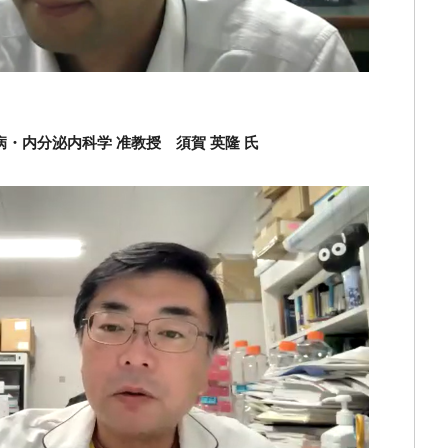
病・内分泌内科学 准教授 須賀 英隆 氏