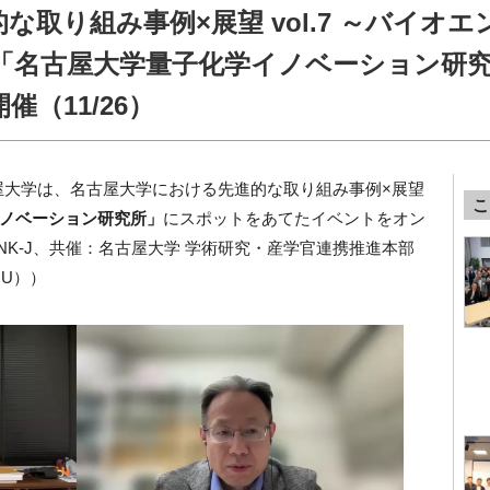
取り組み事例×展望 vol.7 ～バイオエ
「名古屋大学量子化学イノベーション研
（11/26）
Jと名古屋大学は、名古屋大学における先進的な取り組み事例×展望
こ
ノベーション研究所」
にスポットをあてたイベントをオン
NK-J、共催：名古屋大学 学術研究・産学官連携推進本部
U））