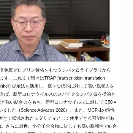
非免疫グロブリン骨格をもつタンパク質ライブラリから、
ます。これまで我々は
TRAP (transcription–translation
linker)
提示法を活用し、様々な標的に対して高い親和力を
えば、新型コロナウイルスのスパイクタンパク質を標的と
M
と強い結合力をもち、新型コロナウイルスに対して
IC50 =
いました（
Science Advaces 2020
）。また、
MCP-1
の活性
大きく低減されたモダリティとして使用できる可能性があ
)
。さらに最近、小分子化合物に対しても高い親和性で結合