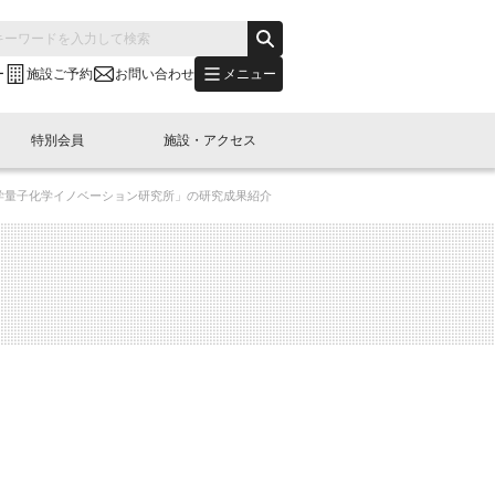
メニュー
ー
施設ご予約
お問い合わせ
特別会員
施設・アクセス
大学量子化学イノベーション研究所」の研究成果紹介
's "LINK-BioBAY TOKYO"？
s LINK-J WEST
申し込み
ご予約
(News Letter)
特別会員開催
ニュース・事業紹介
内容
橋コラム
出展・参加
イベント
B日本橋エリアについて