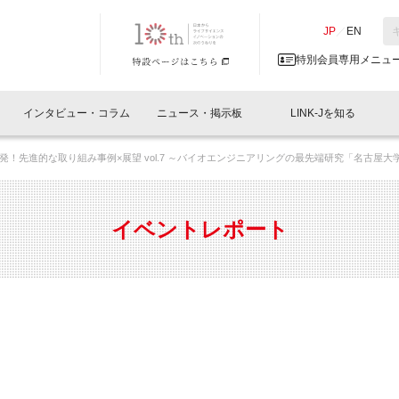
NK-J／LINK-J
JP
／
EN
特別会員専用メニュ
インタビュー・コラム
ニュース・掲示板
LINK-Jを知る
発！先進的な取り組み事例×展望 vol.7 ～バイオエンジニアリングの最先端研究「名古屋
イベントレポート一覧
人と情報の交流掲示板一覧
What's "UNIKORN"？
Why in Nihonbashi
特別会員について
オフィス・ラボ
What
What’
入会
施設
会員開催
スリリース
ベンチャーインタビュー
LINK-J主催・共催
会員プレスリリース
会報誌 
サポーター紹介
事業
イベントレポート
閉じる
・参加
関連
サポーターコラム
LINK-J協賛・協力
募集
日本
パンフレット
GT
ページ
ント告知