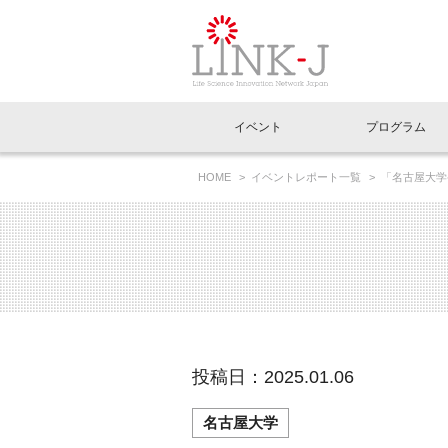
一般社団法人LI
イベント
プログラム
FAQ
イベントお知らせメール登録
HOME
イベントレポート一覧
「名古屋大学
～」を開催（11/26）
イベント一覧
インタビュー・コラム一覧
ニュース一覧
Out of Box相談室
理事長挨拶
特別会員一覧
ラウンジ・会議室
LINK-J主催・共催
スペシャルインタビュー
トピック
特別
プレ
国内外連携
専用メニューはこちら
アクセス
LINK-J協賛・協力
連載コラム
メディア情報
出展
海外
組織概要
過去イベント
事務局だより
アクセラレーション
マイ
イベ
投稿日：2025.01.06
協賛・協力
施設
名古屋大学