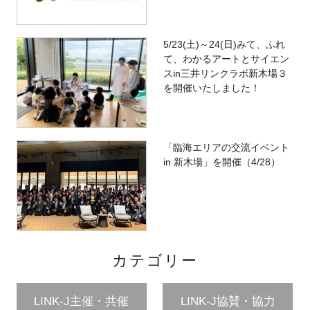
5/23(土)～24(日)みて、ふれ
て、わかるアートとサイエン
スin三井リンクラボ新木場３
を開催いたしました！
「臨海エリアの交流イベント
in 新木場」を開催（4/28）
カテゴリー
LINK-J主催・共催
LINK-J協賛・協力