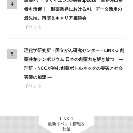
製薬×データサイエンスMeetup2026 業界外出身
4
者も活躍！ 製薬業界におけるAI、データ活用の
最先端、講演＆キャリア相談会
イベント
理化学研究所・国立がん研究センター・LINK-J 創
5
薬共創シンポジウム 日本の創薬力を解き放つ ―
理研・NCCが挑む創薬ボトルネックの突破と社会
実装の加速 ―
イベント
LINK-J
最新イベント情報を
配信