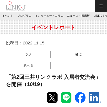
一般社団法人LINK-J／LINK-J
イベント
プログラム
インタビュー・コラム
ニュース・掲示板
LINK-J
JP
／
EN
イベントレポート
投稿日：2022.11.15
ラボ
拠点
特別会員専用メニュー
新木場
施設ご予約
「第2回三井リンクラボ 入居者交流会」
を開催（10/19）
お問い合わせ
マイページ