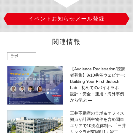
イベントお知らせメール登録
関連情報
ラボ
【Audience Registration/聴講
者募集】9/10共催ウェビナー:
Building Your First Biotech
Lab 初めてのバイオラボ ―
設計・安全・運用・海外事例
から学ぶ ―
三井不動産のラボ＆オフィス
拠点が計画中物件を含め関東
エリアで10拠点体制へ 「三井
リンクラボ東陽町1」竣工