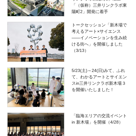
「（仮称）三井リンクラボ東
陽町2」開発に着手
トークセッション「新木場で
考えるアート×サイエンス
――イノベーションを生み続
ける街へ」を開催しました
（3/13）
5/23(土)～24(日)みて、ふれ
て、わかるアートとサイエン
スin三井リンクラボ新木場３
を開催いたしました！
「臨海エリアの交流イベント
in 新木場」を開催（4/28）