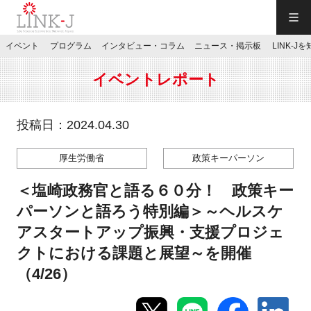
一般社団法人LINK-J／LINK-J
イベント
プログラム
インタビュー・コラム
ニュース・掲示板
LINK-J
JP
／
EN
イベントレポート
投稿日：2024.04.30
厚生労働省
政策キーパーソン
特別会員専用メニュー
＜塩崎政務官と語る６０分！ 政策キー
施設ご予約
パーソンと語ろう特別編＞～ヘルスケ
アスタートアップ振興・支援プロジェ
お問い合わせ
クトにおける課題と展望～を開催
（4/26）
マイページ