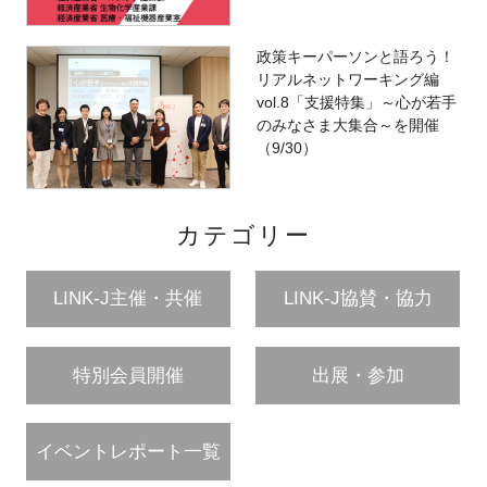
政策キーパーソンと語ろう！
リアルネットワーキング編
vol.8「支援特集」～心が若手
のみなさま大集合～を開催
（9/30）
カテゴリー
LINK-J主催・共催
LINK-J協賛・協力
特別会員開催
出展・参加
イベントレポート一覧