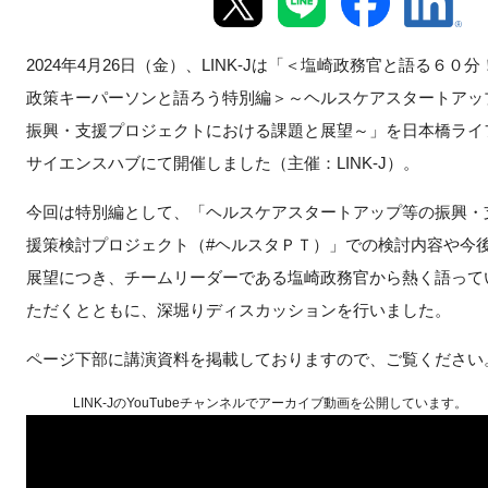
新規登録
2024
年4月26日（金）、
LINK-J
は「＜塩崎政務官と語る６０
政策キーパーソンと語ろう特別編＞～ヘルスケアスタートアッ
イベント
振興・支援プロジェクトにおける課題と展望～」を日本橋ライ
プログラム
サイエンスハブにて開催しました（主催：LINK-J）。
今回は特別編として、「ヘルスケアスタートアップ等の振興・
インタビュー・コラム
援策検討プロジェクト（#ヘルスタＰＴ）」での検討内容や今
ニュース・掲示板
展望につき、チームリーダーである塩崎政務官から熱く語って
ただくとともに、深堀りディスカッションを行いました。
LINK-Jを知る
ページ下部に講演資料を掲載しておりますので、ご覧ください
特別会員
LINK-JのYouTubeチャンネルでアーカイブ動画を公開しています。
施設・アクセス