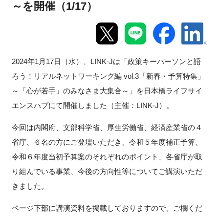
～を開催（1/17）
新規登録
イベント
2024
年
1
月17日（水）、
LINK-J
は「政策キーパーソンと語
プログラム
ろう！リアルネットワーキング編 vol.3「新春・予算特集」
～「心が若手」のみなさま大集合～」を日本橋ライフサイ
インタビュー・コラム
エンスハブにて開催しました（主催：LINK-J）。
ニュース・掲示板
今回は内閣府、文部科学省、厚生労働省、経済産業省の４
省庁、６名の方にご登壇いただき、令和５年度補正予算、
LINK-Jを知る
令和６年度当初予算案のそれぞれのポイント、各省庁が取
り組んでいる事業、今後の方向性等についてご講演いただ
特別会員
きました。
施設・アクセス
ページ下部に講演資料を掲載しておりますので、ご欄くだ