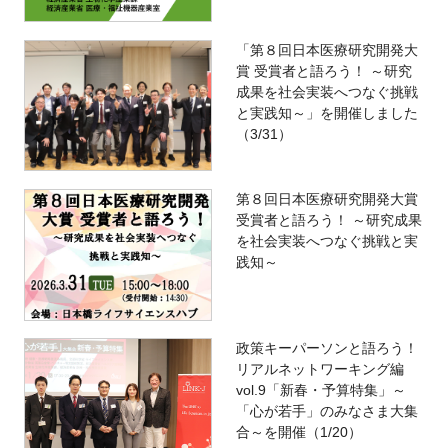
「第８回日本医療研究開発大
賞 受賞者と語ろう！ ～研究
成果を社会実装へつなぐ挑戦
と実践知～」を開催しました
（3/31）
第８回日本医療研究開発大賞
受賞者と語ろう！ ～研究成果
を社会実装へつなぐ挑戦と実
践知～
政策キーパーソンと語ろう！
リアルネットワーキング編
vol.9「新春・予算特集」～
「心が若手」のみなさま大集
合～を開催（1/20）