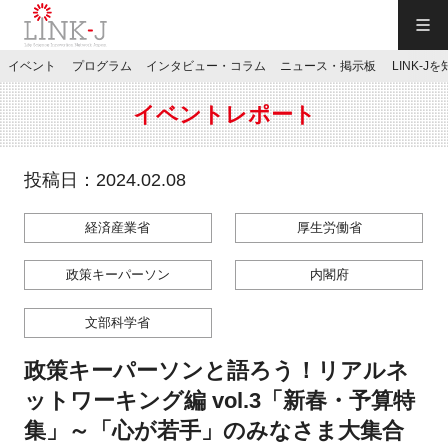
一般社団法人LINK-J／LINK-J
イベント
プログラム
インタビュー・コラム
ニュース・掲示板
LINK-J
JP
／
EN
イベントレポート
投稿日：2024.02.08
経済産業省
厚生労働省
特別会員専用メニュー
政策キーパーソン
内閣府
施設ご予約
文部科学省
お問い合わせ
政策キーパーソンと語ろう！リアルネ
ットワーキング編 vol.3「新春・予算特
マイページ
集」～「心が若手」のみなさま大集合