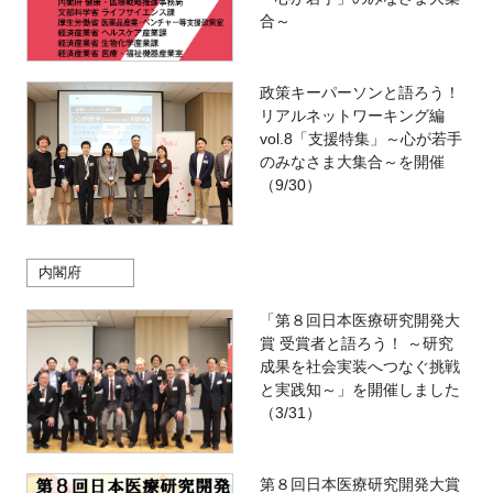
合～
政策キーパーソンと語ろう！
リアルネットワーキング編
vol.8「支援特集」～心が若手
のみなさま大集合～を開催
（9/30）
内閣府
「第８回日本医療研究開発大
賞 受賞者と語ろう！ ～研究
成果を社会実装へつなぐ挑戦
と実践知～」を開催しました
（3/31）
第８回日本医療研究開発大賞