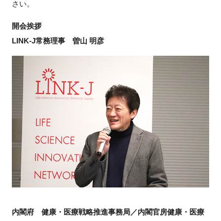
さい。
FAQ
開会挨拶
イベントお知らせメール登録
LINK-J常務理事 曽山 明彦
内閣府 健康・医療戦略推進事務局／内閣官房健康・医療