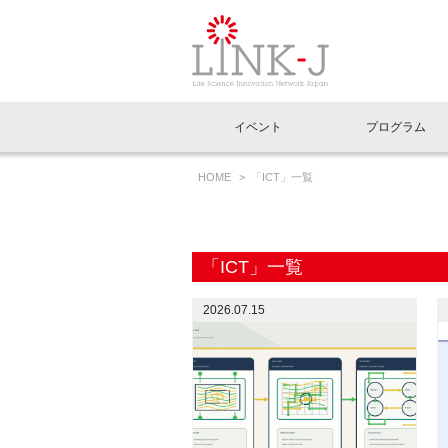
一般社団法人LI
イベント
プログラム
FAQ
イベントお知らせメール登録
HOME
「ICT」一覧
イベント一覧
インタビュー・コラム一覧
ニュース一覧
Out of Box相談室
理事長挨拶
特別会員一覧
ラウンジ・会議室
LINK-J主催・共催
スペシャルインタビュー
トピック
特別
プレ
国内外連携
専用メニューはこちら
アクセス
「ICT」一覧
LINK-J協賛・協力
連載コラム
メディア情報
出展
海外
組織概要
2026.07.15
過去イベント
事務局だより
アクセラレーション
マイ
イベ
協賛・協力
施設