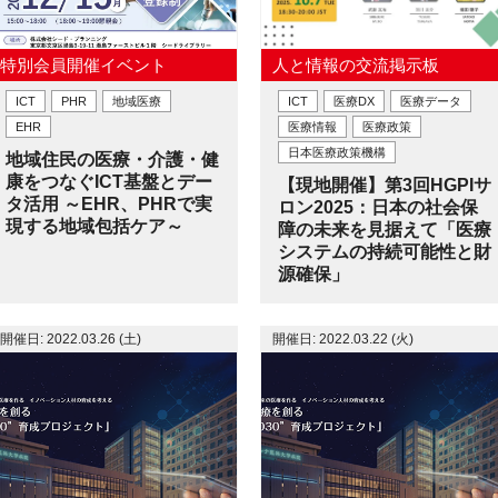
特別会員開催イベント
人と情報の交流掲示板
ICT
PHR
地域医療
ICT
医療DX
医療データ
EHR
医療情報
医療政策
日本医療政策機構
地域住民の医療・介護・健
康をつなぐICT基盤とデー
【現地開催】第3回HGPIサ
タ活用 ～EHR、PHRで実
ロン2025：日本の社会保
現する地域包括ケア～
障の未来を見据えて「医療
システムの持続可能性と財
源確保」
開催日: 2022.03.26 (土)
開催日: 2022.03.22 (火)