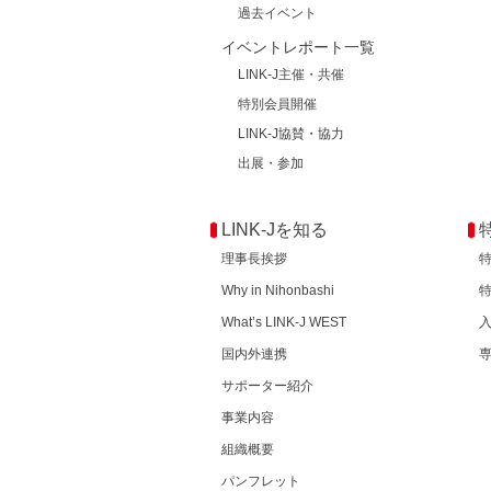
過去イベント
イベントレポート一覧
LINK-J主催・共催
特別会員開催
LINK-J協賛・協力
出展・参加
LINK-Jを知る
理事長挨拶
Why in Nihonbashi
What’s LINK-J WEST
国内外連携
サポーター紹介
事業内容
組織概要
パンフレット