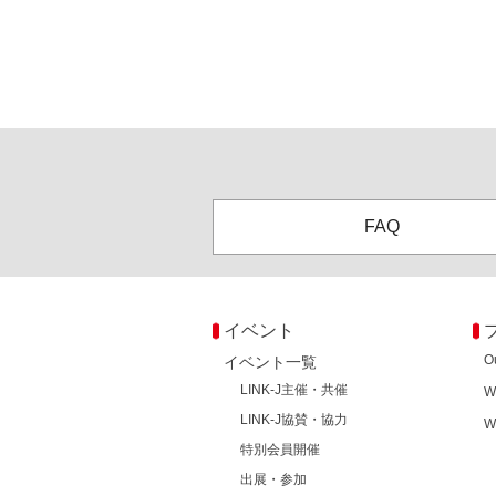
FAQ
イベント
O
イベント一覧
LINK-J主催・共催
W
LINK-J協賛・協力
W
特別会員開催
出展・参加