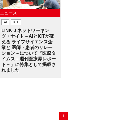
ニュース
AI
ICT
LINK-J ネットワーキン
グ・ナイト～AIとICTが変
える ライフサイエンス企
業と 医師・患者のリレー
ション～について『医療タ
イムス－週刊医療界レポー
ト－』に特集として掲載さ
れました
1