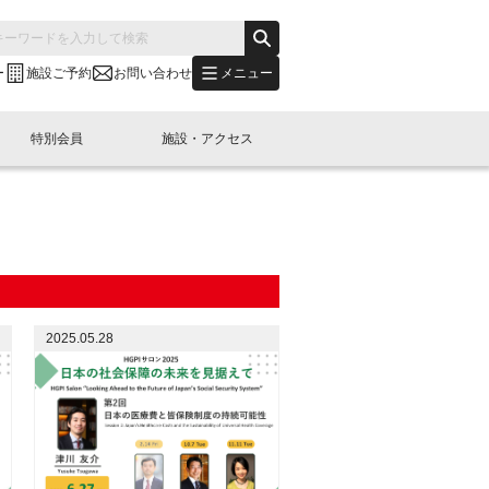
メニュー
ー
施設ご予約
お問い合わせ
特別会員
施設・アクセス
's "LINK-BioBAY TOKYO"？
s LINK-J WEST
申し込み
ご予約
(News Letter)
特別会員開催
ニュース・事業紹介
内容
橋コラム
出展・参加
イベント
B日本橋エリアについて
2025.05.28