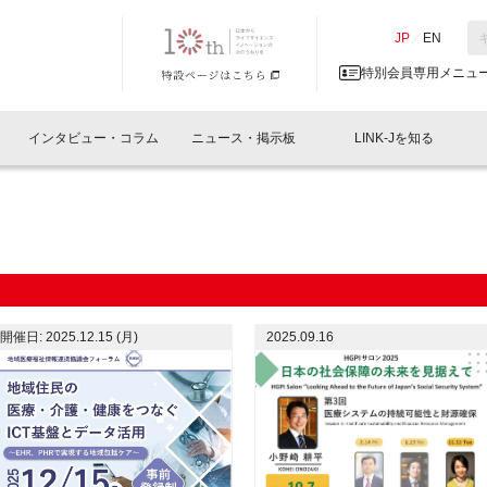
NK-J／LINK-J
JP
／
EN
特別会員専用メニュ
インタビュー・コラム
ニュース・掲示板
LINK-Jを知る
イベントレポート一覧
人と情報の交流掲示板一覧
What's "UNIKORN"？
Why in Nihonbashi
特別会員について
オフィス・ラボ
What
What’
入会
施設
会員開催
スリリース
ベンチャーインタビュー
LINK-J主催・共催
会員プレスリリース
会報誌 
サポーター紹介
事業
閉じる
・参加
関連
サポーターコラム
LINK-J協賛・協力
募集
日本
パンフレット
GT
開催日: 2025.12.15 (月)
2025.09.16
ページ
ント告知