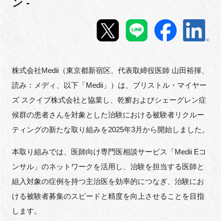
ン -
新規登録
イベント
株式会社Medii（東京都新宿区、代表取締役医師 山田裕揮、
プログラム
読み：メディ、以下「Medii」）は、ブリストル・マイヤー
インタビュー・コラム
ズ スクイブ株式会社と協業し、乾癬およびシェーグレン症
候群の患者さんを対象とした治験における被験者リクルー
ニュース・掲示板
ティングの新たな取り組みを2025年3月から開始しました。
LINK-Jを知る
本取り組みでは、医師向け専門医相談サービス「Medii Eコ
ンサル」のネットワークを活用し、治験を担当する医師と
特別会員
組入対象の症例を持つ主治医を効率的につなぎ、治験にお
ける被験者募集のスピードと精度を向上させることを目指
施設・アクセス
します。