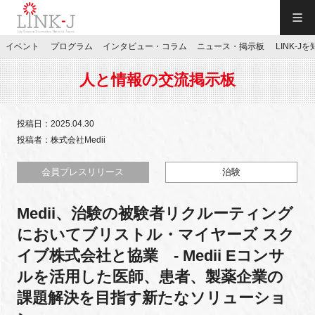
一般社団法人LINK-J／LINK-J
イベント
プログラム
インタビュー・コラム
ニュース・掲示板
LINK-J
JP
／
EN
人と情報の交流掲示板
投稿日：2025.04.30
投稿者：株式会社Medii
特別会員専用メニュー
会員プレスリリース
治験
Medii、治験の被験者リクルーティング
施設ご予約
においてブリストル・マイヤーズ スク
イブ株式会社と協業 - Medii Eコンサ
お問い合わせ
ルを活用した医師、患者、製薬企業の
課題解決を目指す新たなソリューショ
マイページ