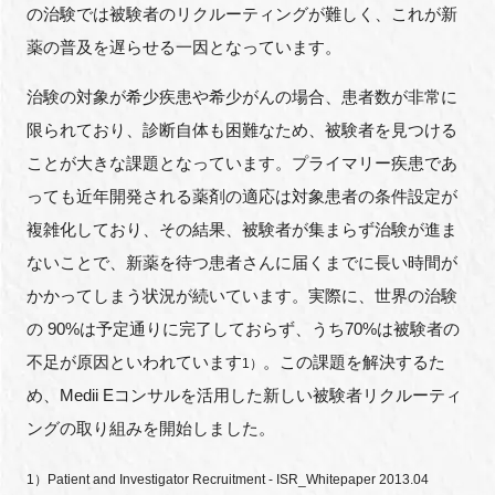
の治験では被験者のリクルーティングが難しく、これが新
薬の普及を遅らせる一因となっています。
治験の対象が希少疾患や希少がんの場合、患者数が非常に
閉じる
限られており、診断自体も困難なため、被験者を見つける
ことが大きな課題となっています。プライマリー疾患であ
っても近年開発される薬剤の適応は対象患者の条件設定が
複雑化しており、その結果、被験者が集まらず治験が進ま
ないことで、新薬を待つ患者さんに届くまでに長い時間が
かかってしまう状況が続いています。実際に、世界の治験
の 90%は予定通りに完了しておらず、うち70%は被験者の
不足が原因といわれています
。この課題を解決するた
1）
め、Medii Eコンサルを活用した新しい被験者リクルーティ
ングの取り組みを開始しました。
1）Patient and Investigator Recruitment - ISR_Whitepaper 2013.04