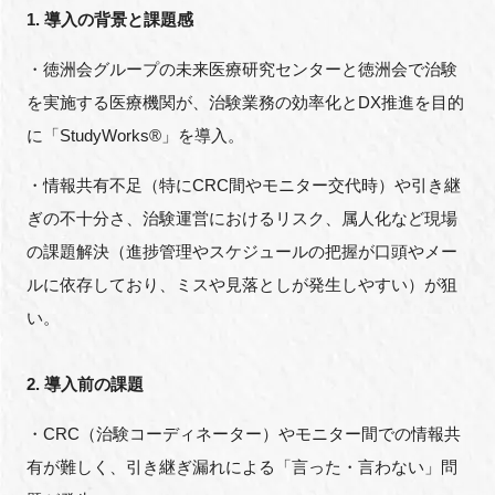
1. 導入の背景と課題感
・徳洲会グループの未来医療研究センターと徳洲会で治験
閉じる
を実施する医療機関が、治験業務の効率化とDX推進を目的
に「StudyWorks®︎」を導入。
・情報共有不足（特にCRC間やモニター交代時）や引き継
ぎの不十分さ、治験運営におけるリスク、属人化など現場
の課題解決（進捗管理やスケジュールの把握が口頭やメー
ルに依存しており、ミスや見落としが発生しやすい）が狙
い。
2. 導入前の課題
・CRC（治験コーディネーター）やモニター間での情報共
有が難しく、引き継ぎ漏れによる「言った・言わない」問