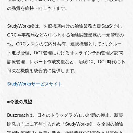
の品質を維持・向上させます。
StudyWorks®︎は、医療機関向けの治験業務支援SaaSです。
CRCや事務局などを中心とする治験関連業務の一元管理の
他、CRCタスクの院内外共有、連携機能としてeリクルー
ト進捗管理、DCT管理におけるオンライン予約管理／訪問
診療管理、レポート作成支援など、治験DX、DCT時代に不
可欠な機能を統合的に提供します。
StudyWorksサービスサイト
■今後の展望
Buzzreachは、日本のドラッグラグ/ロス問題の抑止、新薬
開発力向上に寄与するため「StudyWorks®︎」を全国の治験
実施医療機関へ展開を進め、治験業務の効率化と品質向上