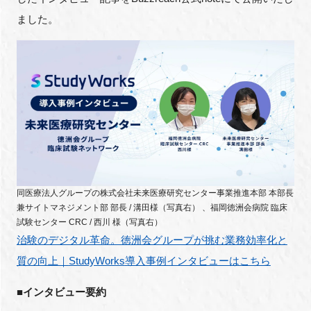
FAQ
ました。
イベントお知らせメール登録
同医療法人グループの株式会社未来医療研究センター事業推進本部
本部長
兼サイトマネジメント部
部長
/
溝田様（写真右）
、福岡徳洲会病院
臨床
試験センター
CRC /
西川
様（写真右）
治験のデジタル革命。徳洲会グループが挑む業務効率化と
質の向上｜
StudyWorks
導入事例インタビューはこちら
■インタビュー要約