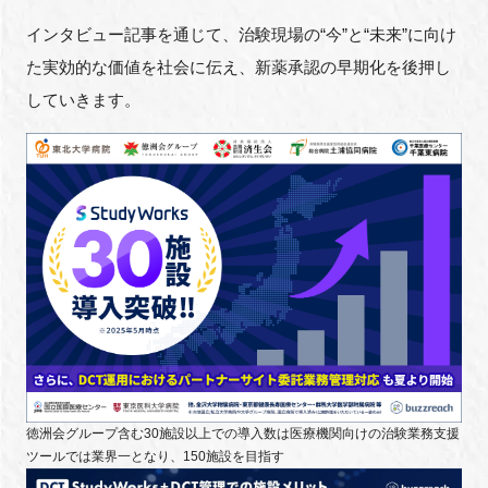
インタビュー記事を通じて、治験現場の
“
今
”
と
“
未来
”
に向け
た実効的な価値を社会に伝え、新薬承認の早期化を後押し
していきます。
徳洲会グループ含む
30
施設以上での導入数は医療機関向けの治験業務支援
ツールでは業界一となり、
150
施設を目指す