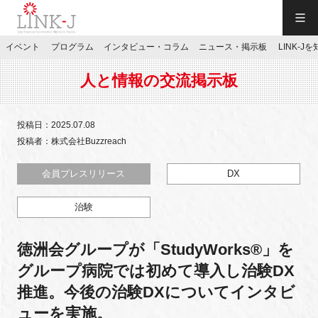
一般社団法人LINK-J／LINK-J
イベント
プログラム
インタビュー・コラム
ニュース・掲示板
LINK-J
JP
／
EN
人と情報の交流掲示板
投稿日：2025.07.08
投稿者：株式会社Buzzreach
特別会員専用メニュー
会員プレスリリース
DX
治験
施設ご予約
徳洲会グループが「StudyWorks®︎」を
お問い合わせ
グループ病院では初めて導入し治験DX
推進。今後の治験DXについてインタビ
マイページ
ューを実施。