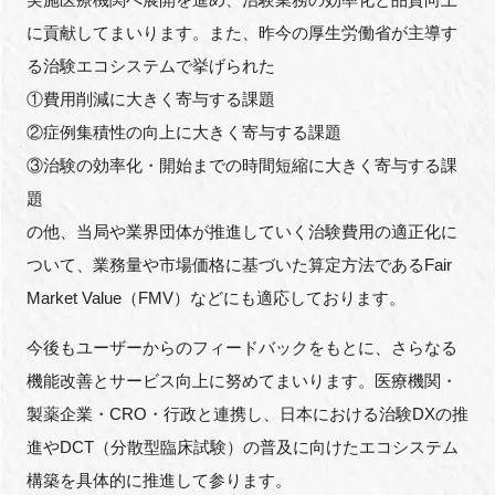
に貢献してまいります。また、昨今の厚生労働省が主導す
る治験エコシステムで挙げられた
①費用削減に大きく寄与する課題
②症例集積性の向上に大きく寄与する課題
③治験の効率化・開始までの時間短縮に大きく寄与する課
題
の他、当局や業界団体が推進していく治験費用の適正化に
ついて、業務量や市場価格に基づいた算定方法であるFair
Market Value（FMV）などにも適応しております。
今後もユーザーからのフィードバックをもとに、さらなる
機能改善とサービス向上に努めてまいります。医療機関・
製薬企業・CRO・行政と連携し、日本における治験DXの推
進やDCT（分散型臨床試験）の普及に向けたエコシステム
構築を具体的に推進して参ります。