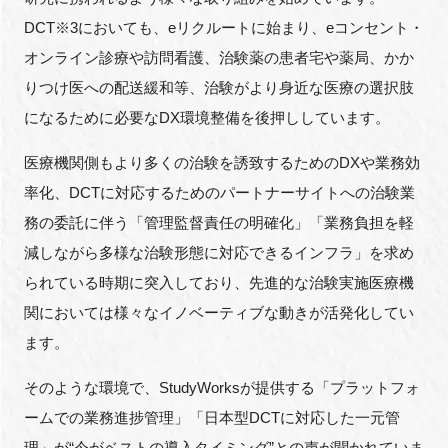
DCT※3においても、eリクルートに始まり、eコンセント・
オンライン診療や訪問看護、治験薬の患者宅や薬局、かか
りつけ医への配送緩和等、治験がより身近な医療の選択肢
になるために必要なDX環境整備を後押ししています。
医療機関側もより多くの治験を誘致するためのDXや業務効
率化、DCTに対応するためのパートナーサイトへの治験業
務の委託に伴う「管理監督責任の明確化」「業務負担を軽
減しながら多様な治験形態に対応できるインフラ」を求め
られている時期に突入しており、先進的な治験実施医療機
関においては様々なイノベーティブな動きが活発化してい
ます。
そのような環境で、StudyWorksが提供する「プラットフォ
ームでの業務進捗管理」「日本型DCTに対応した一元管
理」が“今がベストの導入タイミング”との声が聞かれていま