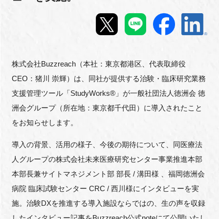
新規登録
イベント
株式会社Buzzreach（本社：東京都港区、代表取締役
プログラム
CEO：猪川 崇輝）は、同社が提供する治験・臨床研究業務
支援管理ツール「StudyWorks®︎」が一般社団法人徳洲会 徳
インタビュー・コラム
洲会グループ（所在地：東京都千代田）に導入されたこと
ニュース・掲示板
をお知らせします。
導入の背景、活用の様子、今後の期待について、同医療法
LINK-Jを知る
人グループの株式会社未来医療研究センター事業推進本部
特別会員
本部長兼サイトマネジメント部
部長
/
溝田様
、福岡徳洲会
病院
臨床試験センター
CRC /
西川様にインタビューを実
施設・アクセス
施。治験
DX
を推進する導入施設ならではの、生の声を収録
したインタビュー記事を
Buzzreach
公式
note
にて公開いたし