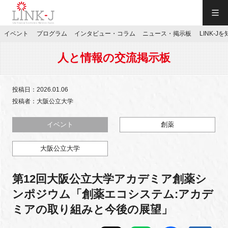
一般社団法人LINK-J／LINK-J
イベント
プログラム
インタビュー・コラム
ニュース・掲示板
LINK-J
JP
／
EN
人と情報の交流掲示板
投稿日：2026.01.06
投稿者：大阪公立大学
特別会員専用メニュー
イベント
創薬
大阪公立大学
施設ご予約
第12回大阪公立大学アカデミア創薬シ
お問い合わせ
ンポジウム「創薬エコシステム:アカデ
ミアの取り組みと今後の展望」
マイページ