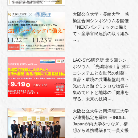
大阪公立大学・長崎大学 感
染症合同シンポジウムを開催
「NEXTパンデミックに備え
て～産学官民連携の取り組み
～」
LAC-SYS研究所 第５回シン
ポジウム 「光濃縮医工計測エ
コシステムと次世代の創薬・
食品・環境の共通基盤創成 ～
光の力と熱でミクロな物質を
集めてヒトと地球の「健康を
守る」未来の技術～」
大阪公立大学と南洋理工大学
が連携協定を締結 －INDEE
Japanが両大学をつなぎ、構
想から連携構築まで一貫支援
－