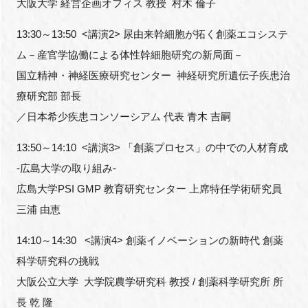
大阪大学 経営企画オフィス 教授 村木 倫子
13:30～13:50 <講演2> 尿由来幹細胞が拓く創薬エコシステ
ム－産官学協働による体性幹細胞研究の新局面－
国立精神・神経医療研究センター 神経研究所遺伝子疾患治
療研究部 部長
／日本希少疾患コンソーシアム 代表 青木 吉嗣
13:50～14:10 <講演3> 「創薬プロセス」の中での人材育成
-広島大学の取り組み-
広島大学PSI GMP 教育研究センター 上席特任学術研究員
三浦 由恵
14:10～14:30 <講演4> 創薬イノベーションの新時代 創薬
科学研究科の挑戦
大阪公立大学 大学院農学研究科 教授 / 創薬科学研究所 所
長 乾 隆