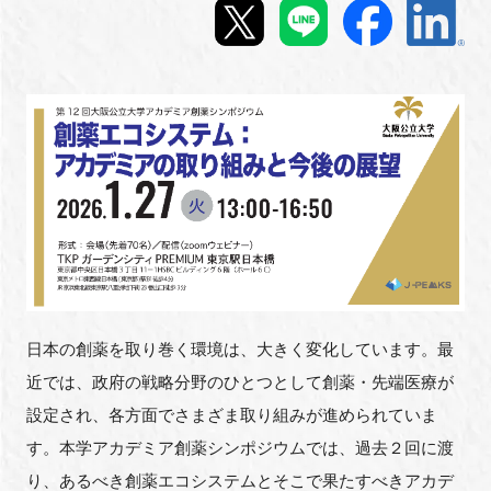
新規登録
イベント
プログラム
インタビュー・コラム
ニュース・掲示板
LINK-Jを知る
日本の創薬を取り巻く環境は、大きく変化しています。最
近では、政府の戦略分野のひとつとして創薬・先端医療が
特別会員
設定され、各方面でさまざま取り組みが進められていま
施設・アクセス
す。本学アカデミア創薬シンポジウムでは、過去２回に渡
り、あるべき創薬エコシステムとそこで果たすべきアカデ