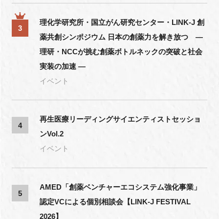
理化学研究所・国立がん研究センター・LINK-J 創
3
薬共創シンポジウム 日本の創薬力を解き放つ ―
理研・NCCが挑む創薬ボトルネックの突破と社会
実装の加速 ―
イベント
再生医療リーディングサイエンティストセッショ
4
ンVol.2
イベント
AMED「創薬ベンチャーエコシステム強化事業」
5
認定VCによる個別相談会【LINK-J FESTIVAL
2026】