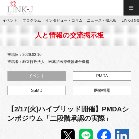
一般社団法人LINK-J／LINK-J
イベント
プログラム
インタビュー・コラム
ニュース・掲示板
LINK-J
JP
／
EN
人と情報の交流掲示板
投稿日：2026.02.10
投稿者：独立行政法人 医薬品医療機器総合機構
特別会員専用メニュー
イベント
PMDA
SaMD
医療機器
施設ご予約
【2/17(火)ハイブリッド開催】PMDAシ
お問い合わせ
ンポジウム「二段階承認の実際」
マイページ