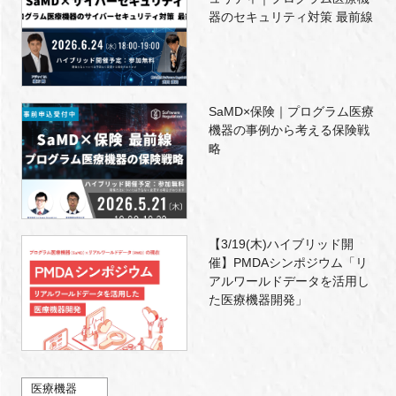
器のセキュリティ対策 最前線
SaMD×保険｜プログラム医療
機器の事例から考える保険戦
略
【3/19(木)ハイブリッド開
催】PMDAシンポジウム「リ
アルワールドデータを活用し
た医療機器開発」
医療機器