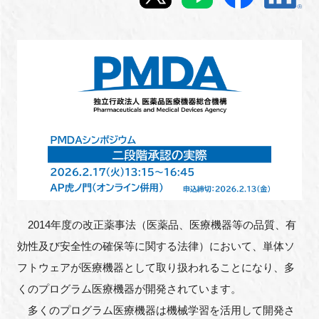
新規登録
イベント
プログラム
インタビュー・コラム
ニュース・掲示板
LINK-Jを知る
2014年度の改正薬事法（医薬品、医療機器等の品質、有
効性及び安全性の確保等に関する法律）において、単体ソ
特別会員
フトウェアが医療機器として取り扱われることになり、多
くのプログラム医療機器が開発されています。
施設・アクセス
多くのプログラム医療機器は機械学習を活用して開発さ