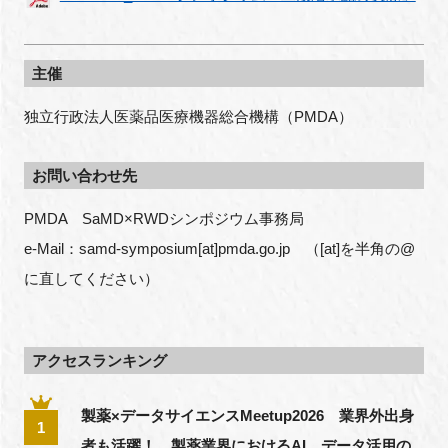
主催
独立行政法人医薬品医療機器総合機構（PMDA）
お問い合わせ先
PMDA　SaMD×RWDシンポジウム事務局
e-Mail：samd-symposium[at]pmda.go.jp　（[at]を半角の@
に直してください）
アクセスランキング
製薬×データサイエンスMeetup2026 業界外出身
1
者も活躍！ 製薬業界におけるAI、データ活用の