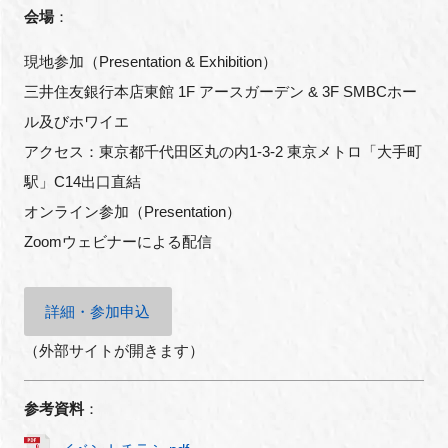
会場
：
現地参加（
Presentation & Exhibition
）
三井住友銀行本店東館
1F
アースガーデン
& 3F SMBC
ホー
ル及びホワイエ
アクセス：東京都千代田区丸の内
1-3-2
東京メトロ「大手町
駅」
C14
出口直結
オンライン参加（
Presentation
）
Zoom
ウェビナーによる配信
詳細・参加申込
（外部サイトが開きます）
参考資料
：