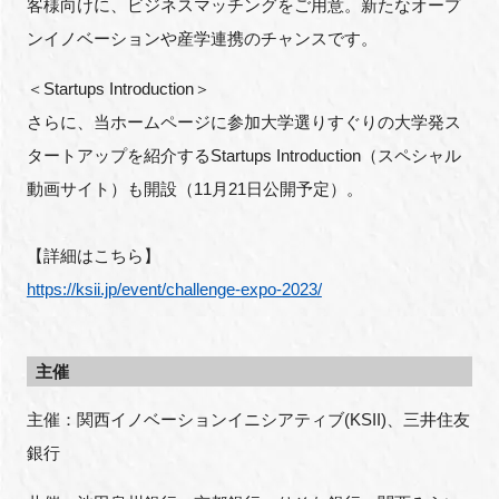
客様向けに、ビジネスマッチングをご用意。新たなオープ
ンイノベーションや産学連携のチャンスです。
＜
Startups Introduction
＞
閉じる
さらに、当ホームページに参加大学選りすぐりの大学発ス
タートアップを紹介する
Startups Introduction
（スペシャル
動画サイト）も開設（
11
月
21
日公開予定）。
【詳細はこちら】
https://ksii.jp/event/challenge-expo-2023/
主催
主催：関西イノベーションイニシアティブ(KSII)、三井住友
銀行