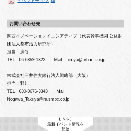
イベントチラシ.pdf
お問い合わせ先
関西イノベーションイニシアティブ（代表幹事機関 公益財
団法人都市活力研究所）

担当：廣谷

TEL　06-6359-1322　　Mail　hiroya@urban ii.or.jp

株式会社三井住友銀行法人戦略部（大阪）

担当：野川

TEL　080-9676-3348　　Mail　
Nogawa_Takuya@ra.smbc.co.jp
LINK-J
最新イベント情報を
配信