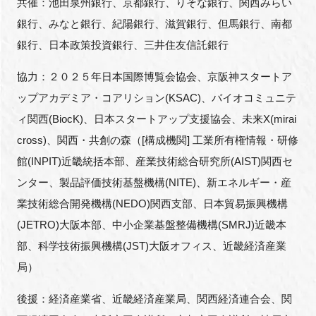
共催：池田泉州銀行、京都銀行、りそな銀行、関西みらい
銀行、みなと銀行、紀陽銀行、滋賀銀行、但馬銀行、南都
銀行、日本政策投資銀行、三井住友信託銀行
協力：２０２５年日本国際博覧会協会、京阪神スタートア
ップアカデミア・コアリション(KSAC)、バイオコミュニテ
ィ関西(BiocK)、日本スタートアップ支援協会、未来X(mirai
cross)、関西・共創の森（[構成機関] 工業所有権情報・研修
館(INPIT)近畿統括本部、産業技術総合研究所(AIST)関西セ
ンター、製品評価技術基盤機構(NITE)、新エネルギー・産
業技術総合開発機構(NEDO)関西支部、日本貿易振興機構
(JETRO)大阪本部、中小企業基盤整備機構(SMRJ)近畿本
部、科学技術振興機構(JST)大阪オフィス、近畿経済産業
局）
後援：経済産業省、近畿経済産業局、関西経済連合会、関