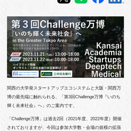
新規登録
イベント
プログラム
インタビュー・コラム
ニュース・掲示板
関西の大学発スタートアップエコシステムと大阪・関西万
LINK-Jを知る
博の最先端に触れられる、「第
3
回
Challenge
万博『いのち
特別会員
輝く未来社会』へ」のご案内です。
「Challenge万博」は過去2回（2021年度、2022年度）開催
施設・アクセス
されておりますが、今回は参加大学数・会場の規模の拡張