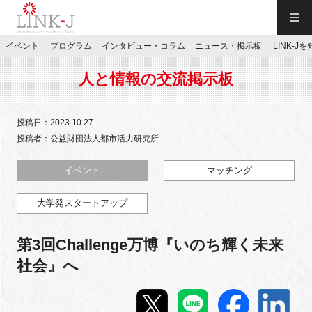
一般社団法人LINK-J／LINK-J
イベント
プログラム
インタビュー・コラム
ニュース・掲示板
LINK-J
JP
／
EN
人と情報の交流掲示板
投稿日：2023.10.27
投稿者：公益財団法人都市活力研究所
特別会員専用メニュー
イベント
マッチング
大学発スタートアップ
施設ご予約
第3回Challenge万博『いのち輝く未来
お問い合わせ
社会』へ
マイページ