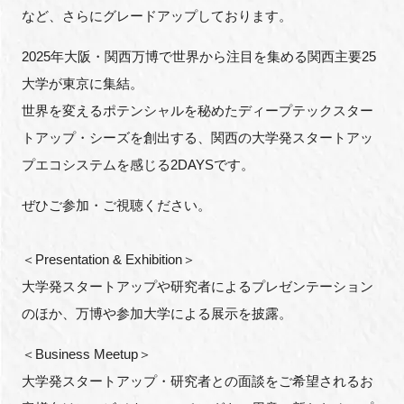
FAQ
など、さらにグレードアップしております。
2025
年大阪・関西万博で世界から注目を集める関西主要
25
イベントお知らせメール登録
大学が東京に集結。
世界を変えるポテンシャルを秘めたディープテックスター
トアップ・シーズを創出する、関西の大学発スタートアッ
プエコシステムを感じる
2DAYS
です。
ぜひご参加・ご視聴ください。
＜
Presentation & Exhibition
＞
大学発スタートアップや研究者によるプレゼンテーション
のほか、万博や参加大学による展示を披露。
＜
Business Meetup
＞
大学発スタートアップ・研究者との面談をご希望されるお