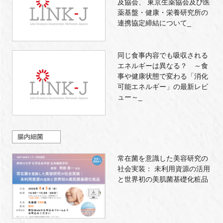
及協会、 東京生薬協会及び医
薬基盤・健康・栄養研究所の
連携協定締結について_
同じ食事内容でも吸収される
エネルギーは異なる？ ～食
事や健康状態で変わる「消化
可能エネルギー」の最新レビ
ュー～_
腸内細菌
常在菌を意識した美容研究の
社会実装： 未利用資源の活用
と世界初の美肌菌基礎化粧品