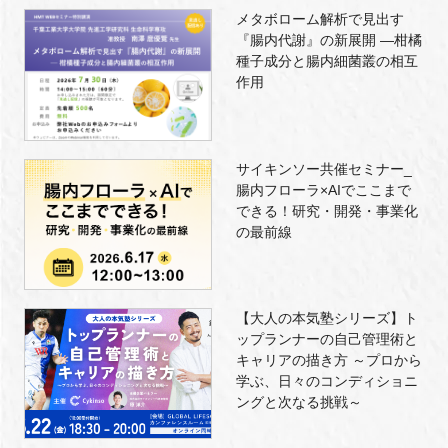
メタボローム解析で見出す
『腸内代謝』の新展開 —柑橘
種子成分と腸内細菌叢の相互
作用
サイキンソー共催セミナー_
腸内フローラ×AIでここまで
できる！研究・開発・事業化
の最前線
【大人の本気塾シリーズ】ト
ップランナーの自己管理術と
キャリアの描き方 ～プロから
学ぶ、日々のコンディショニ
ングと次なる挑戦～