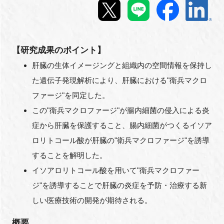
新規登録
イベント
【研究成果のポイント】
肝臓の生体イメージングと組織内の空間情報を保持し
プログラム
た遺伝子発現解析により、肝臓における"衛兵マクロ
ファージ"を同定した。
インタビュー・コラム
この"衛兵マクロファージ"が腸内細菌の侵入による炎
ニュース・掲示板
症から肝臓を保護すること、腸内細菌がつくるイソア
ロリトコール酸が肝臓の"衛兵マクロファージ"を誘導
LINK-Jを知る
することを解明した。
イソアロリトコール酸を用いて"衛兵マクロファー
特別会員
ジ"を誘導することで肝臓の炎症を予防・治療する新
しい医療技術の開発が期待される。
施設・アクセス
概要