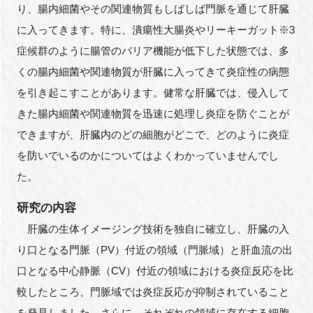
り、腸内細菌やその関連物質もしばしば門脈を通じて肝臓
に入ってきます。特に、潰瘍性大腸炎やリーキーガット※3
症候群のように腸管のバリア機能が低下した状態では、多
くの腸内細菌や関連物質が肝臓に入ってきて炎症性の病態
を引き起こすことがあります。健常な肝臓では、侵入して
きた腸内細菌や関連物質を迅速に処理し炎症を防ぐことが
できますが、肝臓内のどの細胞がどこで、どのように炎症
を防いでいるのかについてはよくわかっていませんでし
た。
研究の内容
肝臓の生体イメージング技術を独自に確立し、肝臓の入
り口となる門脈（PV）付近の領域（門脈域）と肝血流の出
口となる中心静脈（CV）付近の領域における炎症反応を比
較したところ、門脈域では炎症反応が抑制されていること
を発見しました。さらに、それぞれの領域に存在する細胞