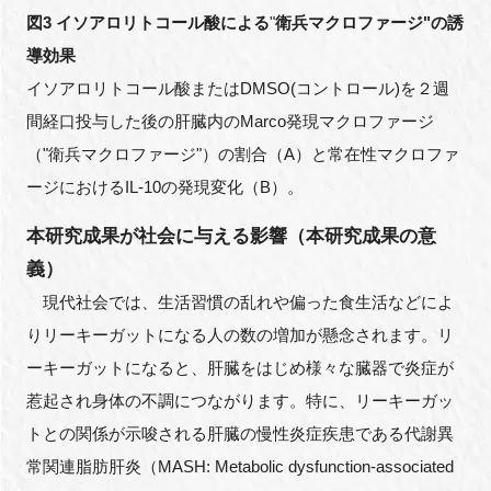
図
3
イソアロリトコール酸による
"
衛兵マクロファージ
"
の誘
導効果
イソアロリトコール酸または
DMSO(
コントロール
)
を２週
間経口投与した後の肝臓内の
Marco
発現マクロファージ
（"衛兵マクロファージ
"
）の割合（
A
）と常在性マクロファ
ージにおけるIL-10の発現変化（
B
）。
本研究成果が社会に与える影響（本研究成果の意
義）
現代社会では、生活習慣の乱れや偏った食生活などによ
りリーキーガットになる人の数の増加が懸念されます。リ
ーキーガットになると、肝臓をはじめ様々な臓器で炎症が
惹起され身体の不調につながります。特に、リーキーガッ
トとの関係が示唆される肝臓の慢性炎症疾患である代謝異
常関連脂肪肝炎（MASH: Metabolic dysfunction-associated