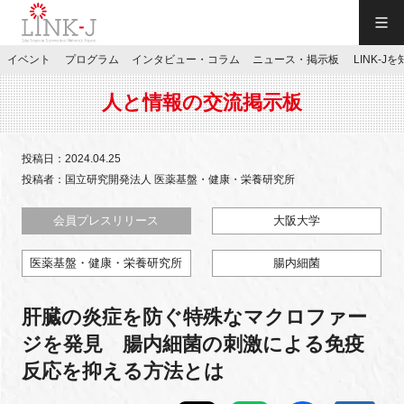
一般社団法人LINK-J／LINK-J
イベント
プログラム
インタビュー・コラム
ニュース・掲示板
LINK-J
JP
／
EN
人と情報の交流掲示板
投稿日：2024.04.25
投稿者：国立研究開発法人 医薬基盤・健康・栄養研究所
特別会員専用メニュー
会員プレスリリース
大阪大学
医薬基盤・健康・栄養研究所
腸内細菌
施設ご予約
肝臓の炎症を防ぐ特殊なマクロファー
お問い合わせ
ジを発見 腸内細菌の刺激による免疫
反応を抑える方法とは
マイページ