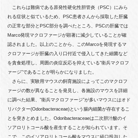
これらは難病である原発性硬化性胆管炎（PSC）にみら
れる症状と似ているため、PSC患者さんから採取した肝臓
の正常な部分とPSC部分を調べたところ、PSCの肝臓では
Marco発現マクロファージが顕著に減少していることが確
認されました。以上のことから、このMarcoを発現するマ
クロファージが肝臓の入り口付近で侵入してきた細菌など
を貪食処理し、周囲の炎症反応を抑えている"衛兵マクロフ
ァージ"であることが明らかになりました。
さらに、実験用マウスの飼育施設によってこのマクロフ
ァージの数が異なることを発見し、各施設のマウスを詳細
に調べた結果、"衛兵マクロファージ"が多いマウスにはオド
リバクター(Odoribacteraceae)という腸内細菌が存在するこ
とを突きとめました。Odoribacteraceaeは二次胆汁酸のイ
ソアロリトコール酸を産生することが知られています。そ
こで、このイソアロリトコール酸をマウスに経口投与した