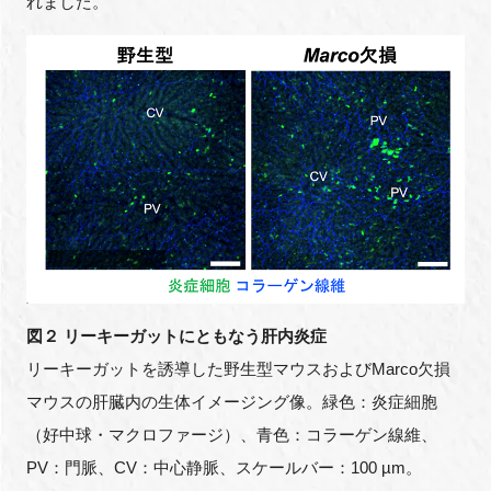
れました。
図２ リーキーガットにともなう肝内炎症
リーキーガットを誘導した野生型マウスおよび
Marco
欠損
マウスの肝臓内の生体イメージング像。緑色：炎症細胞
（好中球・マクロファージ）、青色：コラーゲン線維、
PV
：門脈、
CV
：中心静脈、スケールバー：
100 µm
。