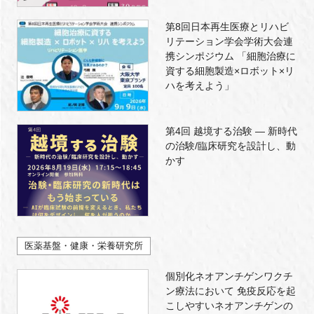
第8回日本再生医療とリハビ
リテーション学会学術大会連
携シンポジウム 「細胞治療に
資する細胞製造×ロボット×リ
ハを考えよう」
第4回 越境する治験 — 新時代
の治験/臨床研究を設計し、動
かす
医薬基盤・健康・栄養研究所
個別化ネオアンチゲンワクチ
ン療法において 免疫反応を起
こしやすいネオアンチゲンの