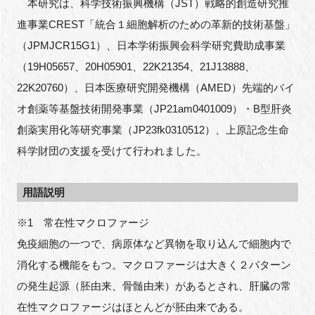
本研究は、科学技術振興機構（JST）戦略的創造研究推
進事業CREST「統合１細胞解析のための革新的技術基盤」
（JPMJCR15G1）、日本学術振興会科学研究費助成事業
（19H05657、20H05901、22K21354、21J13888、
22K20760）、日本医療研究開発機構（AMED）先端的バイ
オ創薬等基盤技術開発事業（JP21am0401009）・B型肝炎
創薬実用化等研究事業（JP23fk0310512）、上原記念生命
科学財団の支援を受けて行われました。
用語説明
※1 常在性マクロファージ
免疫細胞の一つで、病原体など異物を取り込んで細胞内で
消化する機能をもつ。マクロファージは大きく２パターン
の発生起源（胚由来、骨髄由来）があるとされ、肝臓の常
在性マクロファージはほとんどが胚由来である。