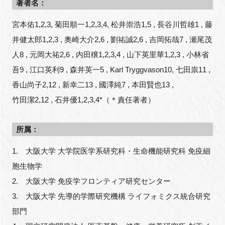
著者名：
宮本佑1,2,3, 菊田順一1,2,3,4, 松井崇浩1,5 , 長谷川哲雄1 , 藤
井健太郎1,2,3 , 奥崎大介2,6 , 劉祐誠2,6 , 吉岡拓哉7 , 瀬尾茂
人8 , 元岡大祐2,6 , 内田穣1,2,3,4 , 山下英里華1,2,3 , 小林省
吾9 , 江口英利9 , 森井英一5 , Karl Tryggvason10, 七田祟11 ,
香山尚子2,12 , 新幸二13 , 國澤純7 , 本田賢也13 ,
竹田潔2,12 , 石井優1,2,3,4*（＊責任著者）
所属：
1. 大阪大学 大学院医学系研究科・生命機能研究科 免疫細
胞生物学
2. 大阪大学 免疫学フロンティア研究センター
3. 大阪大学 先導的学際研究機構 ライフォミクス統合研究
部門