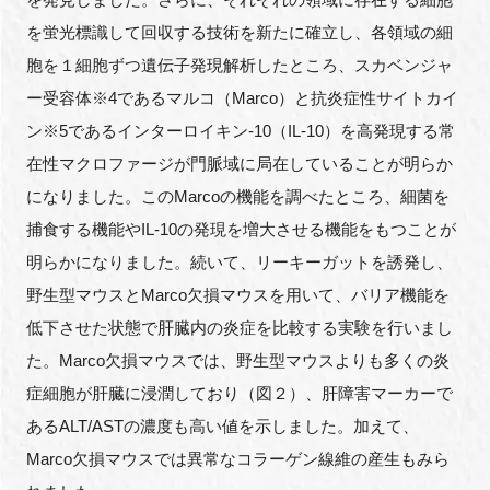
を蛍光標識して回収する技術を新たに確立し、各領域の細
胞を１細胞ずつ遺伝子発現解析したところ、スカベンジャ
ー受容体※4であるマルコ（Marco）と抗炎症性サイトカイ
ン※5であるインターロイキン-10（IL-10）を高発現する常
在性マクロファージが門脈域に局在していることが明らか
になりました。このMarcoの機能を調べたところ、細菌を
捕食する機能やIL-10の発現を増大させる機能をもつことが
明らかになりました。続いて、リーキーガットを誘発し、
野生型マウスとMarco欠損マウスを用いて、バリア機能を
低下させた状態で肝臓内の炎症を比較する実験を行いまし
た。Marco欠損マウスでは、野生型マウスよりも多くの炎
症細胞が肝臓に浸潤しており（図２）、肝障害マーカーで
あるALT/ASTの濃度も高い値を示しました。加えて、
Marco欠損マウスでは異常なコラーゲン線維の産生もみら