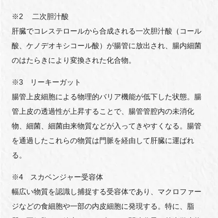
※2 二次胆汁酸
肝臓でコレステロールから合成される一次胆汁酸（コール
酸、ケノデオキシコール酸）が腸管に放出され、腸内細菌
のはたらきにより変換された化合物。
※3 リーキーガット
腸管上皮細胞による物理的バリア機能が低下した状態。腸
管上皮の透過性が上昇することで、腸管管腔内の未消化
物、細菌、細菌由来物質などが入ってきやすくなる。腸管
を通過したこれらの物質は門脈を経由して肝臓に運ばれ
る。
※4 スカベンジャー受容体
幅広い物質を認識し捕捉する受容体であり、マクロファー
ジなどの食細胞や一部の内皮細胞に発現する。特に、脂