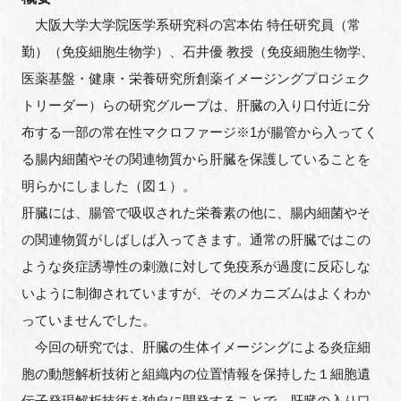
FAQ
大阪大学大学院医学系研究科の宮本佑 特任研究員（常
勤）（免疫細胞生物学）、石井優 教授（免疫細胞生物学、
イベントお知らせメール登録
医薬基盤・健康・栄養研究所創薬イメージングプロジェク
トリーダー）らの研究グループは、肝臓の入り口付近に分
布する一部の常在性マクロファージ※1が腸管から入ってく
る腸内細菌やその関連物質から肝臓を保護していることを
明らかにしました（図１）。
肝臓には、腸管で吸収された栄養素の他に、腸内細菌やそ
の関連物質がしばしば入ってきます。通常の肝臓ではこの
ような炎症誘導性の刺激に対して免疫系が過度に反応しな
いように制御されていますが、そのメカニズムはよくわか
っていませんでした。
今回の研究では、肝臓の生体イメージングによる炎症細
胞の動態解析技術と組織内の位置情報を保持した１細胞遺
伝子発現解析技術を独自に開発することで、肝臓の入り口