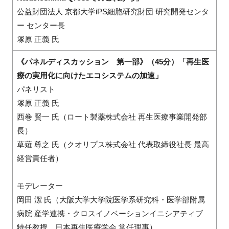
公益財団法人 京都大学iPS細胞研究財団 研究開発センタ
ー センター長
塚原 正義 氏
《パネルディスカッション 第一部》（45分）「再生医
療の実用化に向けたエコシステムの加速」
パネリスト
塚原 正義 氏
西巻 賢一 氏（ロート製薬株式会社 再生医療事業開発部
長）
草薙 尊之 氏（クオリプス株式会社 代表取締役社長 最高
経営責任者）
モデレーター
岡田 潔 氏（大阪大学大学院医学系研究科・医学部附属
病院 産学連携・クロスイノベーションイニシアティブ
特任教授、日本再生医療学会 常任理事）