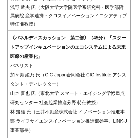
浅野 武夫 氏（大阪大学大学院医学系研究科・医学部附
属病院 産学連携・クロスイノベーションイニシアティブ
特任准教授）
《パネルディスカッション 第二部》（45分）「スター
トアップインキュベーションのエコシステムによる未来
医療の産業化」
パネリスト
加々美 綾乃 氏（CIC Japan合同会社 CIC Institute アシス
タント・ディレクター）
山本 晋也 氏（東北大学 スマート・エイジング学際重点
研究センター 社会起業推進分野 特任教授）
林 幾雄 氏（三井不動産株式会社 イノベーション推進本
部 ライフサイエンスイノベーション推進部参事、LINK-J
事業部長）