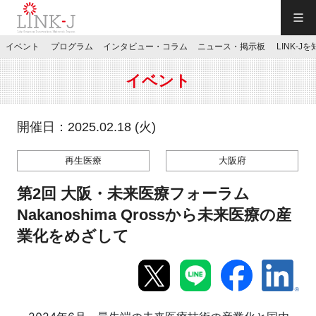
一般社団法人LINK-J／LINK-J
イベント
プログラム
インタビュー・コラム
ニュース・掲示板
LINK-J
JP
／
EN
イベント
開催日：2025.02.18 (火)
再生医療
大阪府
特別会員専用メニュー
第2回 大阪・未来医療フォーラム
施設ご予約
Nakanoshima Qrossから未来医療の産
業化をめざして
お問い合わせ
マイページ