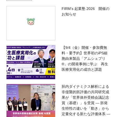
FIRM’s 起業塾 2026 開催の
お知らせ
【9/4（金）開催・参加費無
料・要予約】世界初のiPS細
胞由来製品「アムシェプリ
®」の開発事例に学ぶ 再生
医療実用化の成功と課題
胚内ダイナミクス解析による
非侵襲的胚評価の共同研究成
果が「世界体外受精会議記念
賞（基礎）」を受賞 ― 胚発
生特性の違いを「動き」から
定量化する新たな評価体系 ―