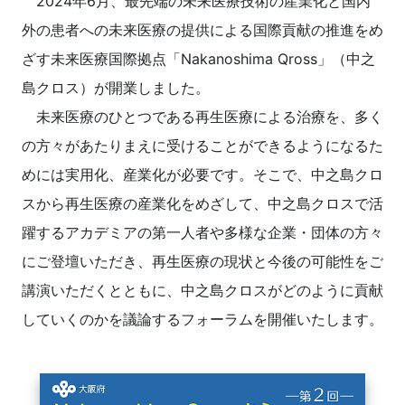
2024年6月、最先端の未来医療技術の産業化と国内
外の患者への未来医療の提供による国際貢献の推進をめ
新規登録
ざす未来医療国際拠点「Nakanoshima Qross」（中之
イベント
島クロス）が開業しました。
未来医療のひとつである再生医療による治療を、多く
プログラム
の方々があたりまえに受けることができるようになるた
めには実用化、産業化が必要です。そこで、中之島クロ
インタビュー・コラム
スから再生医療の産業化をめざして、中之島クロスで活
ニュース・掲示板
躍するアカデミアの第一人者や多様な企業・団体の方々
にご登壇いただき、再生医療の現状と今後の可能性をご
LINK-Jを知る
講演いただくとともに、中之島クロスがどのように貢献
していくのかを議論するフォーラムを開催いたします。
特別会員
施設・アクセス