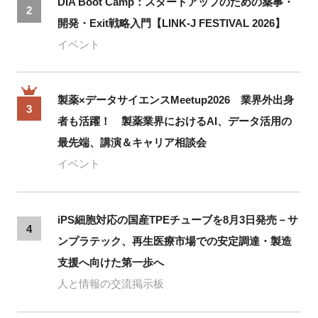
DIA Boot Camp：スタートアップのための薬事・
2
開発・Exit戦略入門【LINK-J FESTIVAL 2026】
イベント
製薬×データサイエンスMeetup2026 業界外出身
3
者も活躍！ 製薬業界におけるAI、データ活用の
最先端、講演＆キャリア相談会
イベント
iPS細胞対応の国産TPEチューブを8月3日発売－サ
4
ンプラテック、再生医療市場での安定調達・製造
支援へ向けた第一歩へ
人と情報の交流掲示板