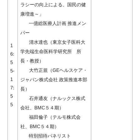
ラシーの向上による、国民の健
康増進～」
一億総医療人計画 推進メン
バー
清水達也（東京女子医科大
1
学先端生命医科学研究所 所
6:
長・教授）
5
大竹正規（GEヘルスケア・
5-
1
ジャパン株式会社 政策推進本部
7:
長）
5
石井通友（ナルックス株式
5
会社、BMC５４期）
福田倫子（テルモ株式会
社、BMC５４期）
特別招待パネリスト