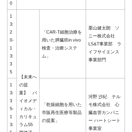
0
1
3:
栗山健太朗 ソ
2
「CAR-T細胞治療を
ニー株式会社
0-
用いた膵臓癌in vivo
LS&T事業部 ラ
1
検査・治療システ
イフサイエンス
3:
ム」
事業部門
3
5
【未来へ
1
の提
3:
案】 バ
河野 沙紀 テル
3
イオメデ
「乾燥細胞を用いた
モ株式会社 心
5-
ィカル・
市販再生医療等製品
臓血管カンパニ
1
カリキュ
の提案」
ー ハートシート
3:
ラム55
事業室