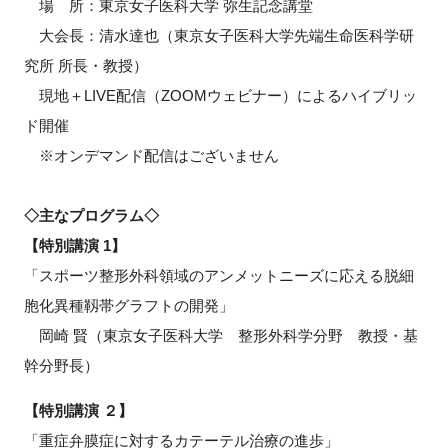
場 所：東京女子医科大学 弥生記念講堂
FAQ
大会長：清水達也（東京女子医科大学先端生命医科学研
究所 所長・教授）
イベントお知らせメール登録
現地＋LIVE配信（ZOOMウェビナー）によるハイブリッ
ド開催
※オンデマンド配信はございません
◇主なプログラム◇
【特別講演 1】
「スポーツ整形外科領域のアンメットニーズに応える脱細
胞化異種靱帯グラフトの開発」
岡崎 賢（東京女子医科大学 整形外科学分野 教授・基
幹分野長）
【特別講演 ２】
「重症弁膜症に対するカテーテル治療の進歩」