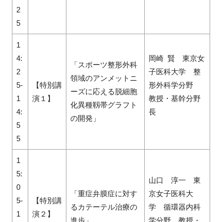
2
5
1
4:
岡崎 賢 東京女
「スポーツ整形外科
2
子医科大学 整
領域のアンメットニ
5-
【特別講
形外科学分野
ーズに応える脱細胞
1
演１】
教授・基幹分野
化異種靱帯グラフト
4:
長
の開発」
5
5
1
5:
山口 淳一 東
0
「重症弁膜症に対す
京女子医科大
5-
【特別講
るカテーテル治療の
学 循環器内科
1
演２】
進歩」
学分野 教授・