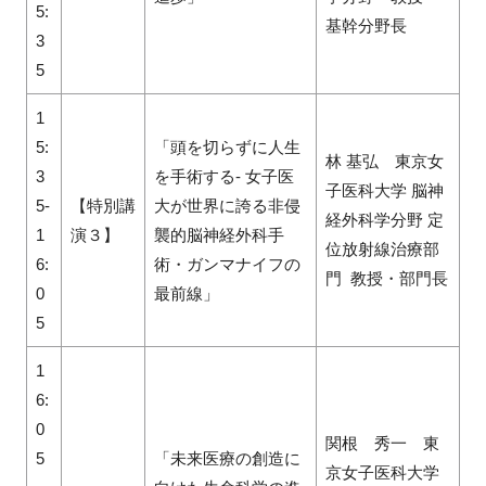
5:
基幹分野長
3
5
1
5:
「頭を切らずに人生
林 基弘 東京女
3
を手術する- 女子医
子医科大学 脳神
5-
【特別講
大が世界に誇る非侵
経外科学分野 定
1
演３】
襲的脳神経外科手
位放射線治療部
6:
術・ガンマナイフの
門 教授・部門長
0
最前線」
5
1
6:
0
関根 秀一 東
5
「未来医療の創造に
京女子医科大学