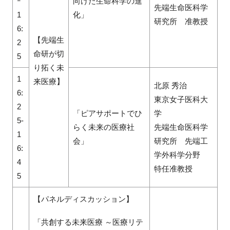
ｰ
向けた生命科学の進
先端生命医科学
1
化」
研究所 准教授
6:
【先端生
2
命研が切
5
り拓く未
1
来医療】
北原 秀治
6:
東京女子医科大
2
「ピアサポートでひ
学
5-
らく未来の医療社
先端生命医科学
1
会」
研究所 先端工
6:
学外科学分野
4
特任准教授
5
【パネルディスカッション】
「共創する未来医療 ～医療リテ