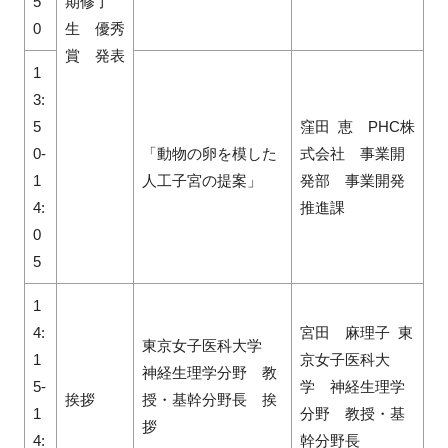
5
期修了
0
生 優秀
賞 発表
1
3:
5
窪田 恵 PHC株
0-
「動物の卵を模した
式会社 事業開
1
人工子宮の提案」
発部 事業開発
4:
推進課
0
5
1
4:
宮田 麻理子 東
東京女子医科大学
1
京女子医科大
神経生理学分野 教
5-
学 神経生理学
挨拶
授・基幹分野長 挨
1
分野 教授・基
拶
4:
幹分野長