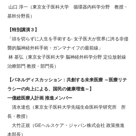
山口 淳一（東京女子医科大学 循環器内科学分野 教授・
基幹分野長）
閉じる
【特別講演３】
「頭を切らずに人生を手術する- 女子医大が世界に誇る非侵
襲的脳神経外科手術・ガンマナイフの最前線」
林 基弘（東京女子医科大学 脳神経外科学分野 定位放射線
治療部門 教授・部門長）
【パネルディスカッション：共創する未来医療 ～医療リテ
ラシーの向上による、国民の健康増進～】
一億総医療人計画 推進メンバー
清水達也（東京女子医科大学先端生命医科学研究所 所
長・教授）
大竹正規（GEヘルスケア・ジャパン株式会社 政策推進
本部長）