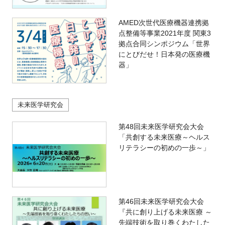
AMED次世代医療機器連携拠
点整備等事業2021年度 関東3
拠点合同シンポジウム「世界
にとびだせ！日本発の医療機
器」
未来医学研究会
第48回未来医学研究会大会
「共創する未来医療～ヘルス
リテラシーの初めの一歩～」
第46回未来医学研究会大会
『共に創り上げる未来医療 ～
先端技術を取り巻くわたした