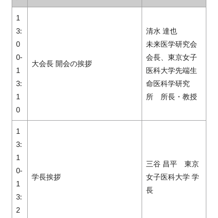
1
3:
清水 達也
0
未来医学研究会
0-
会長、東京女子
大会長 開会の挨拶
1
医科大学先端生
3:
命医科学研究
1
所 所長・教授
0
1
3:
1
三谷 昌平 東京
0-
学長挨拶
女子医科大学 学
1
長
3:
2