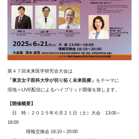
新規登録
イベント
プログラム
インタビュー・コラム
第４７回未来医学研究会大会は
ニュース・掲示板
「東京女子医科大学が切り拓く未来医療」
をテーマに
現地＋LIVE配信によるハイブリッド開催を致します。
LINK-Jを知る
【開催概要】
特別会員
日 時：２０２５年６月２１日（土）大会 13:00～
18:00
施設・アクセス
情報交換会 18:10～20:00