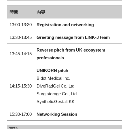
時間
内容
13:00-13:30
Registration and networking
閉じる
13:30-13:45
Greeting message from LINK-J team
Reverse pitch from UK ecosystem
13:45-14:15
professionals
UNIKORN pitch
B dot Medical Inc.
14:15-15:30
DiveRadGel Co.,Ltd
Surg storage Co., Ltd
SyntheticGestalt KK
15:30-17:00
Networking Session
言語