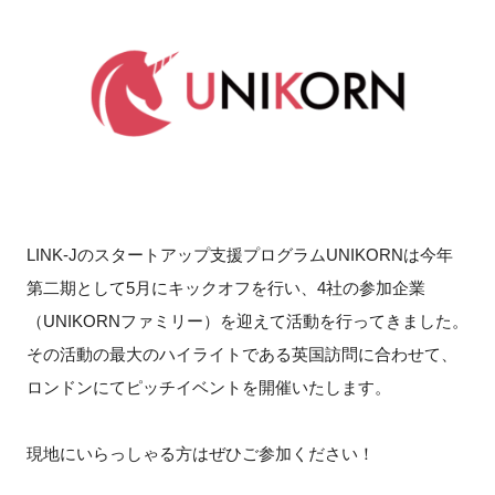
新規登録
イベント
プログラム
インタビュー・コラム
LINK-Jのスタートアップ支援プログラムUNIKORNは今年
ニュース・掲示板
第二期として5月にキックオフを行い、4社の参加企業
（UNIKORNファミリー）を迎えて活動を行ってきました。
LINK-Jを知る
その活動の最大のハイライトである英国訪問に合わせて、
ロンドンにてピッチイベントを開催いたします。
特別会員
施設・アクセス
現地にいらっしゃる方はぜひご参加ください！