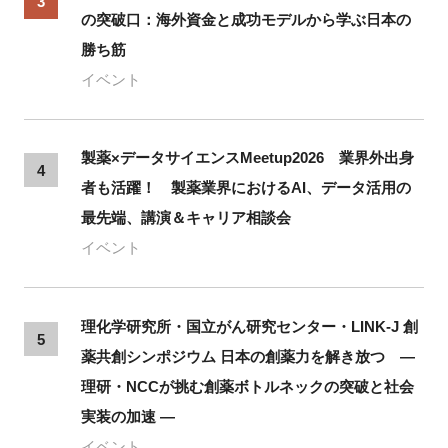
3
の突破口：海外資金と成功モデルから学ぶ日本の
勝ち筋
イベント
製薬×データサイエンスMeetup2026 業界外出身
4
者も活躍！ 製薬業界におけるAI、データ活用の
最先端、講演＆キャリア相談会
イベント
理化学研究所・国立がん研究センター・LINK-J 創
5
薬共創シンポジウム 日本の創薬力を解き放つ ―
理研・NCCが挑む創薬ボトルネックの突破と社会
実装の加速 ―
イベント