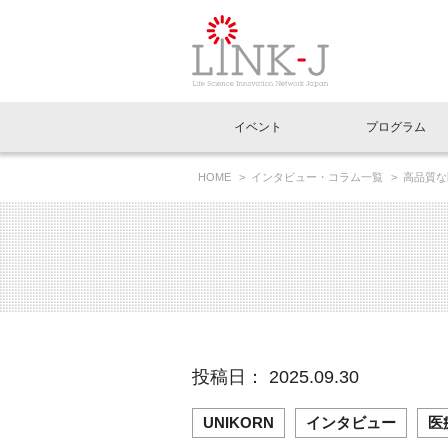
一般社団法人LI
イベント
プログラム
FAQ
イベントお知らせメール登録
HOME
インタビュー・コラム一覧
高品質な
イベント一覧
インタビュー・コラム一覧
ニュース一覧
Out of Box相談室
理事長挨拶
特別会員一覧
ラウンジ・会議室
LINK-J主催・共催
スペシャルインタビュー
トピック
特別
プレ
国内外連携
専用メニューはこちら
アクセス
LINK-J協賛・協力
連載コラム
メディア情報
出展
海外
組織概要
過去イベント
事務局だより
アクセラレーション
マイ
イベ
投稿日： 2025.09.30
協賛・協力
施設
UNIKORN
インタビュー
医