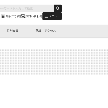
メニュー
ー
施設ご予約
お問い合わせ
特別会員
施設・アクセス
's "LINK-BioBAY TOKYO"？
s LINK-J WEST
申し込み
ご予約
(News Letter)
特別会員開催
ニュース・事業紹介
内容
橋コラム
出展・参加
イベント
B日本橋エリアについて