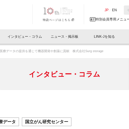
NK-J／LINK-J
JP
／
EN
特別会員専用メニュ
インタビュー・コラム
ニュース・掲示板
LINK-Jを知る
医療データの提供を通じて機器開発や創薬に貢献 株式会社Surg storage
イベントレポート一覧
人と情報の交流掲示板一覧
What's "UNIKORN"？
Why in Nihonbashi
特別会員について
オフィス・ラボ
What
What’
入会
施設
会員開催
スリリース
ベンチャーインタビュー
LINK-J主催・共催
会員プレスリリース
会報誌 
サポーター紹介
事業
インタビュー・コラム
閉じる
・参加
関連
サポーターコラム
LINK-J協賛・協力
募集
日本
パンフレット
GT
ページ
ント告知
療データ
国立がん研究センター