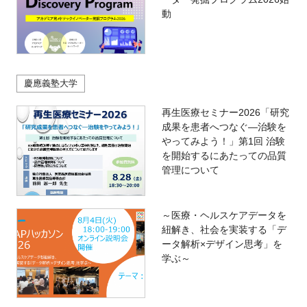
動
慶應義塾大学
再生医療セミナー2026「研究
成果を患者へつなぐ―治験を
やってみよう！」第1回 治験
を開始するにあたっての品質
管理について
～医療・ヘルスケアデータを
紐解き、社会を実装する「デ
ータ解析×デザイン思考」を
学ぶ～