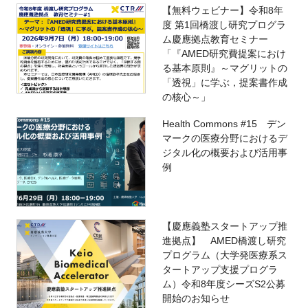
【無料ウェビナー】令和8年
度 第1回橋渡し研究プログラ
ム慶應拠点教育セミナー
「『AMED研究費提案におけ
る基本原則』～マグリットの
「透視」に学ぶ，提案書作成
の核心～」
Health Commons #15 デン
マークの医療分野におけるデ
ジタル化の概要および活用事
例
【慶應義塾スタートアップ推
進拠点】 AMED橋渡し研究
プログラム（大学発医療系ス
タートアップ支援プログラ
ム）令和8年度シーズS2公募
開始のお知らせ