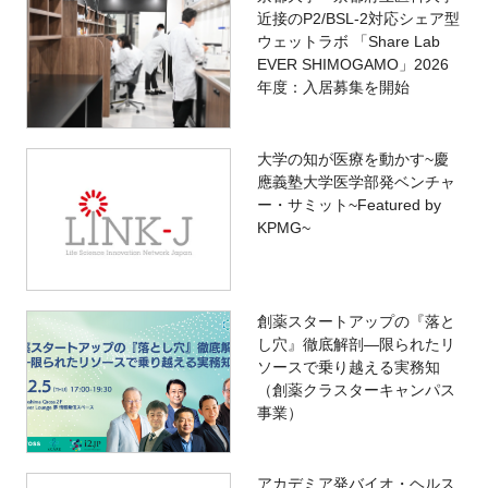
近接のP2/BSL-2対応シェア型
ウェットラボ 「Share Lab
EVER SHIMOGAMO」2026
年度：入居募集を開始
大学の知が医療を動かす~慶
應義塾大学医学部発ベンチャ
ー・サミット~Featured by
KPMG~
創薬スタートアップの『落と
し穴』徹底解剖―限られたリ
ソースで乗り越える実務知
（創薬クラスターキャンパス
事業）
アカデミア発バイオ・ヘルス