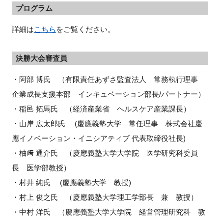
プログラム
詳細は
こちら
をご覧ください。
決勝大会審査員
・阿部 博氏 （有限責任あずさ監査法人 常務執行理事
企業成長支援本部 インキュベーション部長/パートナー）
・稲邑 拓馬氏 （経済産業省 ヘルスケア産業課長）
・山岸 広太郎氏 (慶應義塾大学 常任理事 株式会社慶
應イノベーション・イニシアティブ 代表取締役社長)
・柚﨑 通介氏 （慶應義塾大学大学院 医学研究科委員
長 医学部教授）
・村井 純氏 (慶應義塾大学 教授)
・村上 俊之氏 （慶應義塾大学理工学部長 兼 教授）
・中村 洋氏 （慶應義塾大学大学院 経営管理研究科 教