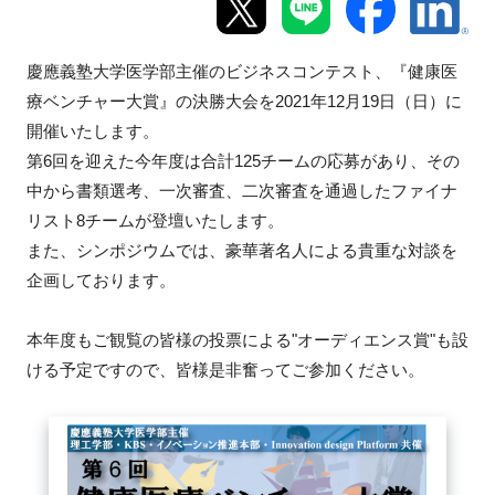
新規登録
慶應義塾大学医学部主催のビジネスコンテスト、『健康医
イベント
療ベンチャー大賞』の決勝大会を2021年12月19日（日）に
開催いたします。
プログラム
第6回を迎えた今年度は合計125チームの応募があり、その
中から書類選考、一次審査、二次審査を通過したファイナ
インタビュー・コラム
リスト8チームが登壇いたします。
また、シンポジウムでは、豪華著名人による貴重な対談を
ニュース・掲示板
企画しております。
LINK-Jを知る
本年度もご観覧の皆様の投票による"オーディエンス賞"も設
ける予定ですので、皆様是非奮ってご参加ください。
特別会員
施設・アクセス