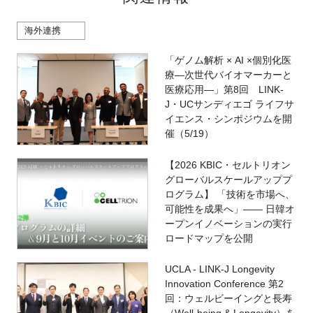
海外連携
「ゲノム解析 × AI ×個別化医
療―次世代バイオマーカーと
医療応用―」第8回 LINK-
J・UCサンディエゴ ライフサ
イエンス・シンポジウムを開
催（5/19）
【2026 KBIC・セルトリオン
グローバルスケールアッププ
ログラム】 「技術を市場へ、
可能性を成果へ」―― 日韓オ
ープンイノベーションの実行
ロードマップを公開
UCLA - LINK-J Longevity
Innovation Conference 第2
回：ウェルビーイングと長寿
（Well-being & Longevity）を