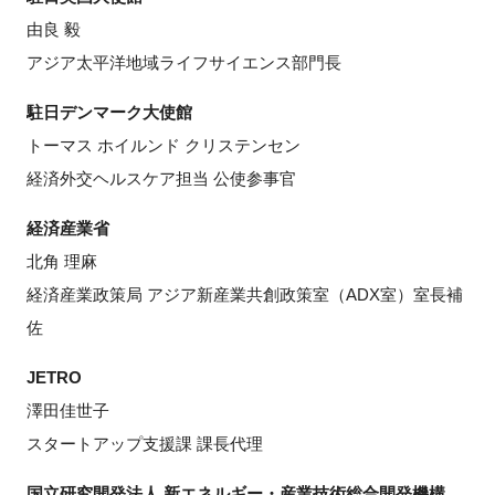
由良 毅
アジア太平洋地域ライフサイエンス部門長
駐日デンマーク大使館
トーマス ホイルンド クリステンセン
経済外交ヘルスケア担当 公使参事官
経済産業省
北角 理麻
経済産業政策局 アジア新産業共創政策室（ADX室）室長補
佐
JETRO
澤田佳世子
スタートアップ支援課 課長代理
国立研究開発法人 新エネルギー・産業技術総合開発機構