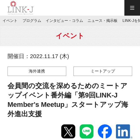
一般社団法人LINK-J／LINK-J
イベント
プログラム
インタビュー・コラム
ニュース・掲示板
LINK-J
JP
／
EN
イベント
開催日：2022.11.17 (木)
海外連携
ミートアップ
特別会員専用メニュー
会員間の交流を深めるためのミートア
施設ご予約
ップイベント番外編「第9回LINK-J
Member's Meetup」スタートアップ海
お問い合わせ
外進出支援
マイページ