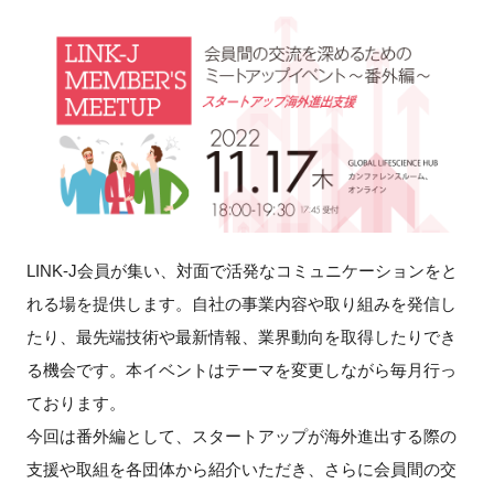
新規登録
イベント
プログラム
インタビュー・コラム
LINK-J会員が集い、対面で活発なコミュニケーションをと
ニュース・掲示板
れる場を提供します。自社の事業内容や取り組みを発信し
LINK-Jを知る
たり、最先端技術や最新情報、業界動向を取得したりでき
る機会です。本イベントはテーマを変更しながら毎月行っ
特別会員
ております。
今回は番外編として、スタートアップが海外進出する際の
施設・アクセス
支援や取組を各団体から紹介いただき、さらに会員間の交