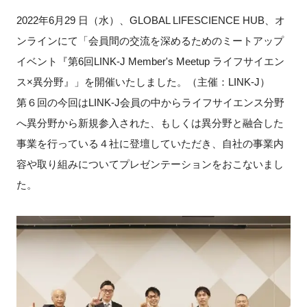
2022年6月29 日（水）、GLOBAL LIFESCIENCE HUB、オ
新規登録
ンラインにて「会員間の交流を深めるためのミートアップ
イベント『第6回LINK-J Member's Meetup ライフサイエン
イベント
ス×異分野』」を開催いたしました。（主催：LINK-J）
プログラム
第６回の今回はLINK-J会員の中からライフサイエンス分野
へ異分野から新規参入された、もしくは異分野と融合した
インタビュー・コラム
事業を行っている４社に登壇していただき、自社の事業内
容や取り組みについてプレゼンテーションをおこないまし
ニュース・掲示板
た。
LINK-Jを知る
特別会員
施設・アクセス