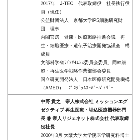
2017年 J-TEC 代表取締役 社長執行役
員（現任）
公益財団法人 京都大学iPS細胞研究財
団 理事
内閣官房 健康・医療戦略推進会議 再
生・細胞医療・遺伝子治療開発協議会 構
成員
文部科学省ﾗｲﾌｻｲｴﾝｽ委員会委員、同幹細
胞・再生医学戦略作業部部会委員
国立研究開発法人 日本医療研究開発機構
（AMED） ﾌﾟﾛｸﾞﾗﾑｽｰﾊﾟｰﾊﾞｲｻﾞｰ
中野 貴之 帝人株式会社 ミッションエグ
ゼクティブ 再生医療・埋込医療機器部門
長 兼 帝人リジェネット株式会社 代表取締
役社長
2000年3月 大阪大学大学院医学研究科博士