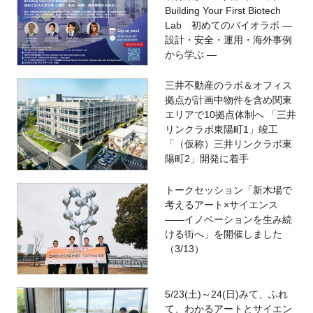
Building Your First Biotech
Lab 初めてのバイオラボ ―
設計・安全・運用・海外事例
から学ぶ ―
三井不動産のラボ＆オフィス
拠点が計画中物件を含め関東
エリアで10拠点体制へ 「三井
リンクラボ東陽町1」竣工
「（仮称）三井リンクラボ東
陽町2」開発に着手
トークセッション「新木場で
考えるアート×サイエンス
――イノベーションを生み続
ける街へ」を開催しました
（3/13）
5/23(土)～24(日)みて、ふれ
て、わかるアートとサイエン