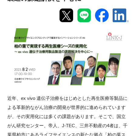
新規登録
イベント
プログラム
インタビュー・コラム
ニュース・掲示板
LINK-Jを知る
近年、ex vivo 遺伝子治療をはじめとした再生医療等製品に
よる革新的ながん治療の開発が世界的に進められています
特別会員
が、その実用化には多くの課題があります。そこで、国立
施設・アクセス
がん研究センター、帝人、J-TEC、三井不動産の4者は、千
葉県柏市にあるライフサイエンスの新たな拠点「柏の葉ス