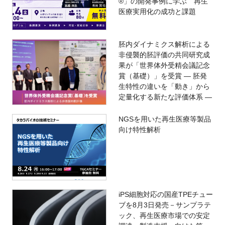
®」の開発事例に学ぶ 再生
医療実用化の成功と課題
胚内ダイナミクス解析による
非侵襲的胚評価の共同研究成
果が「世界体外受精会議記念
賞（基礎）」を受賞 ― 胚発
生特性の違いを「動き」から
定量化する新たな評価体系 ―
NGSを用いた再生医療等製品
向け特性解析
iPS細胞対応の国産TPEチュー
ブを8月3日発売－サンプラテ
ック、再生医療市場での安定