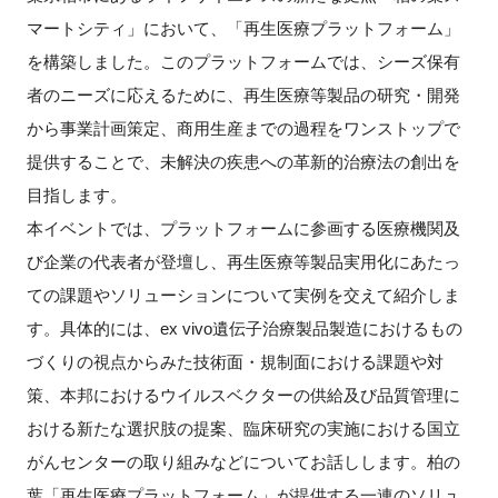
FAQ
マートシティ」において、「再生医療プラットフォーム」
を構築しました。このプラットフォームでは、シーズ保有
イベントお知らせメール登録
者のニーズに応えるために、再生医療等製品の研究・開発
から事業計画策定、商用生産までの過程をワンストップで
提供することで、未解決の疾患への革新的治療法の創出を
目指します。
本イベントでは、プラットフォームに参画する医療機関及
び企業の代表者が登壇し、再生医療等製品実用化にあたっ
ての課題やソリューションについて実例を交えて紹介しま
す。具体的には、ex vivo遺伝子治療製品製造におけるもの
づくりの視点からみた技術面・規制面における課題や対
策、本邦におけるウイルスベクターの供給及び品質管理に
おける新たな選択肢の提案、臨床研究の実施における国立
がんセンターの取り組みなどについてお話しします。柏の
葉「再生医療プラットフォーム」が提供する一連のソリュ