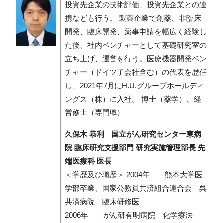
投資先企業の技術評価、投資先企業との連
携なども行う。 製薬企業で創薬、非臨床
開発、臨床開発、薬事申請を幅広く経験し
た後、社内ベンチャーとして基礎研究室の
立ち上げ、運営を行う。医療機器開発ベン
チャー（ドイツ子会社含む）の代表を歴任
し、2021年7月にH.U.グループホールディ
ングス（株）に入社。 博士（薬学）、経
営修士（専門職）
久保木 恭利 国立がん研究センター東病
院 臨床研究支援部門 研究実施管理部長 先
端医療科 医長
＜学歴及び職歴＞ 2004年 熊本大学医
学部卒業、国家公務員共済組合連合会 呉
共済病院 臨床研修医
2006年 がん研有明病院 化学療法