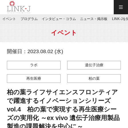
一般社団法人LINK-J／LINK-J
イベント
プログラム
インタビュー・コラム
ニュース・掲示板
LINK-J
JP
／
EN
イベント
開催日：2023.08.02 (水)
ラボ
遺伝子治療
特別会員専用メニュー
再生医療
柏の葉
施設ご予約
柏の葉ライフサイエンスフロンティア
で躍進するイノベーションシリーズ
お問い合わせ
vol.4 柏の葉で実現する再生医療シー
ズの実用化 ～ex vivo 遺伝子治療用製品
マイページ
製造の課題解決を中心に～