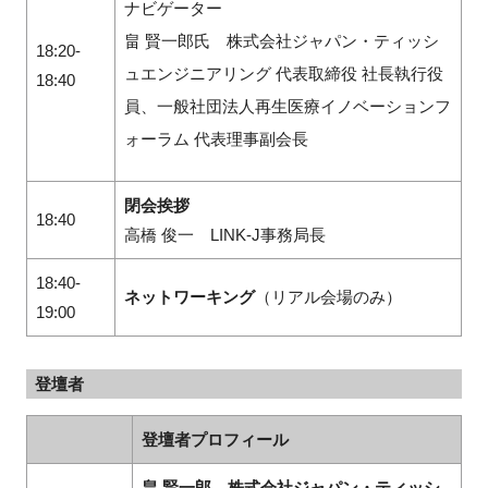
ナビゲーター
畠 賢一郎氏 株式会社ジャパン・ティッシ
18:20-
ュエンジニアリング 代表取締役 社長執行役
18:40
員、一般社団法人再生医療イノベーションフ
ォーラム 代表理事副会長
閉会挨拶
18:40
高橋 俊一 LINK-J事務局長
18:40-
ネットワーキング
（リアル会場のみ）
19:00
登壇者
登壇者プロフィール
畠 賢一郎 株式会社ジャパン・ティッシ