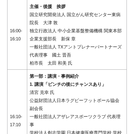
主催・後援 挨拶
国立研究開発法人 国立がん研究センター東病
院長 大津 敦
閉じる
16:00-
独立行政法人 中小企業基盤整備機構 関東本部
16:10
企業支援部長 新保 章
一般社団法人 TXアントプレナーパートナーズ
代表理事 國土 晋吾
柏市長 太田 和美 氏
第一部：講演・事例紹介
1. 講演「ピンチの後にチャンスあり」
清宮 克幸 氏
公益財団法人日本ラグビーフットボール協会
副会長
16:10-
一般社団法人アザレアスポーツクラブ 代表理
17:10
事
学校法人創志学園 日本健康医療専門学校 学校