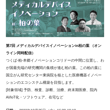
新規登録
イベント
プログラム
第7回 メディカルデバイスイノベーションin柏の葉 （オン
インタビュー・コラム
ライン同時配信）
つくば-柏-本郷イノベーションコリドーの中間に位置し、わ
ニュース・掲示板
が国最先端の研究機関の集積が進む柏の葉。この柏の葉に
LINK-Jを知る
国立がん研究センター東病院を核とした医療機器イノベー
ションのエコシステム構築を目指します。
特別会員
[対象領域] 予防、検査、診断、治療、終末期医療、院内
AI/IoT化・ソフトウェア、在宅など
施設・アクセス