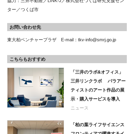
協力：三井不動産／LINK-J／株式会社つくば研究支援セン
ター／つくば市
お問い合わせ先
東大柏ベンチャープラザ　E-mail：tkv-info@smrj.go.jp
こちらもおすすめ
「三井のラボ&オフィス」
三井リンクラボ パラアー
ティストのアート作品の展
示・購入サービスを導入
ニュース
「柏の葉ライフサイエンス
フロンティアで躍進するイ