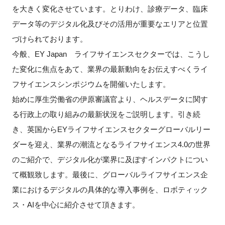
を大きく変化させています。とりわけ、診療データ、臨床
新規登録
データ等のデジタル化及びその活用が重要なエリアと位置
づけられております。
イベント
今般、EY Japan ライフサイエンスセクターでは、こうし
た変化に焦点をあて、業界の最新動向をお伝えすべくライ
プログラム
フサイエンスシンポジウムを開催いたします。
インタビュー・コラム
始めに厚生労働省の伊原審議官より、ヘルスデータに関す
る行政上の取り組みの最新状況をご説明します。引き続
ニュース・掲示板
き、英国からEYライフサイエンスセクターグローバルリー
ダーを迎え、業界の潮流となるライフサイエンス4.0の世界
LINK-Jを知る
のご紹介で、デジタル化が業界に及ぼすインパクトについ
て概観致します。最後に、グローバルライフサイエンス企
特別会員
業におけるデジタルの具体的な導入事例を、ロボティック
ス・AIを中心に紹介させて頂きます。
施設・アクセス