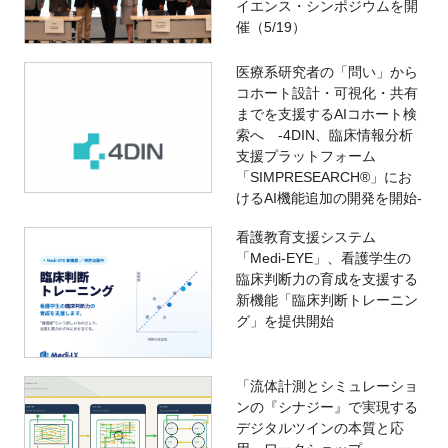
イエンス・シンポジウムを開
催（5/19）
医療系研究者の「問い」から
コホート設計・可視化・共有
までを支援するAIコホート検
索へ -4DIN、臨床情報分析
支援プラットフォーム
「SIMPRESEARCH®」にお
けるAI機能追加の開発を開始-
看護教育支援システム
「Medi-EYE」、看護学生の
臨床判断力の育成を支援する
新機能「臨床判断トレーニン
グ」を提供開始
「流体計測とシミュレーショ
ンの『シナジー』で実現する
デジタルツインの本質と応