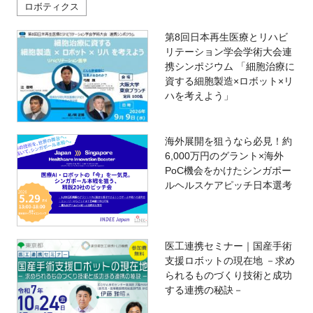
ロボティクス
第8回日本再生医療とリハビ
リテーション学会学術大会連
携シンポジウム 「細胞治療に
資する細胞製造×ロボット×リ
ハを考えよう」
海外展開を狙うなら必見！約
6,000万円のグラント×海外
PoC機会をかけたシンガポー
ルヘルスケアピッチ日本選考
医工連携セミナー｜国産手術
支援ロボットの現在地 －求め
られるものづくり技術と成功
する連携の秘訣－