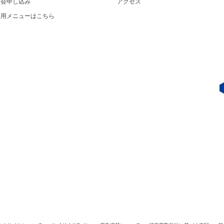
入会申し込み
アクセス
専用メニューはこちら
J／LINK-J