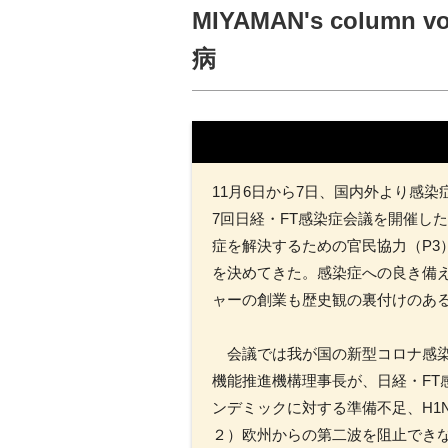
MIYAMAN's colu
病
11月6日から7日、国内外より感
7回日経・FT感染症会議を開催し
症を解決するための官民協力（P
を決めてきた。感染症への良き備
ャーの創業も歴史観の裏付けのあ
会議では我が国の新型コロナ感染
機能推進機構理事長が、日経・F
ンデミックに対する準備不足、H1
２）欧州からの第二波を阻止でき