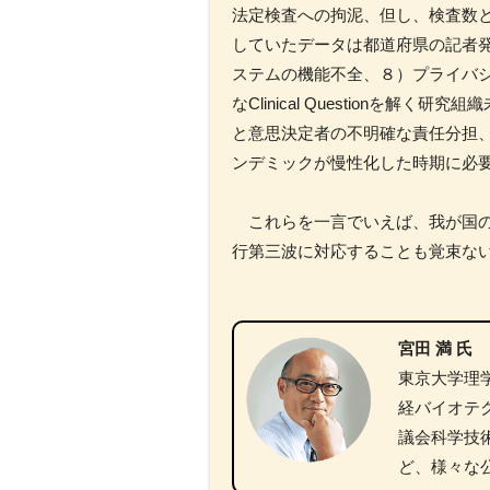
法定検査への拘泥、但し、検査数
していたデータは都道府県の記者発
ステムの機能不全、８）プライバ
なClinical Question
と意思決定者の不明確な責任分担、
ンデミックが慢性化した時期に必
これらを一言でいえば、我が国の
行第三波に対応することも覚束な
宮田 満 氏
東京大学理
経バイオテク
議会科学技
ど、様々な