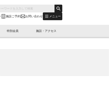
メニュー
ー
施設ご予約
お問い合わせ
特別会員
施設・アクセス
's "LINK-BioBAY TOKYO"？
s LINK-J WEST
申し込み
ご予約
(News Letter)
特別会員開催
ニュース・事業紹介
内容
橋コラム
出展・参加
イベント
B日本橋エリアについて