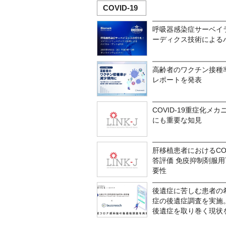
COVID-19
呼吸器感染症サーベイ
ーディクス技術によるハ
高齢者のワクチン接種率が
レポートを発表
COVID-19重症化
にも重要な知見
肝移植患者におけるCOV
答評価 免疫抑制剤服
要性
後遺症に苦しむ患者の
症の後遺症調査を実施
後遺症を取り巻く現状