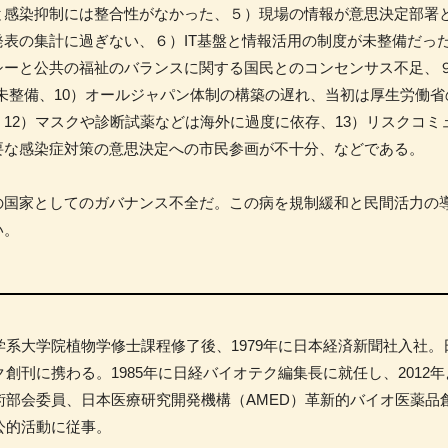
と感染抑制には整合性がなかった、５）現場の情報が意思決定部署
表の集計に過ぎない、６）IT基盤と情報活用の制度が未整備だった、
シーと公共の福祉のバランスに関する国民とのコンセンサス不足、
を解く研究組織未整備、10）オールジャパン体制の構築の遅れ、当初は厚生労
12）マスクや診断試薬などは海外に過度に依存、13）リスクコミ
要な感染症対策の意思決定への市民参画が不十分、などである。
国家としてのガバナンス不全だ。この病を規制緩和と民間活力の
い。
学系大学院植物学修士課程修了後、1979年に日本経済新聞社入社
創刊に携わる。1985年に日経バイオテク編集長に就任し、2012
術部会委員、日本医療研究開発機構（AMED）革新的バイオ医薬品
公的活動に従事。