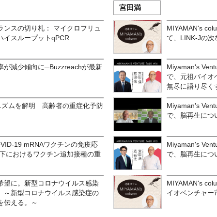
宮田満
ランスの切り札： マイクロフリュ
MIYAMAN's c
イスループットqPCR
て、LINK-Jの
減少傾向に─Buzzreachが最新
Miyaman's Ve
で、元祖バイオ
無尽に語り尽く
メカニズムを解明 高齢者の重症化予防
Miyaman's Ve
で、脳再生につ
ID-19 mRNAワクチンの免疫応
Miyaman's Ve
用下におけるワクチン追加接種の重
で、脳再生につ
希望に。新型コロナウイルス感染
MIYAMAN's 
。～新型コロナウイルス感染症の
イオベンチャー
を伝える。～