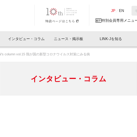
NK-J／LINK-J
JP
／
EN
特別会員専用メニュ
インタビュー・コラム
ニュース・掲示板
LINK-Jを知る
AN's column vol.15 我が国の新型コロナウイルス対策にみる病
イベントレポート一覧
人と情報の交流掲示板一覧
What's "UNIKORN"？
Why in Nihonbashi
特別会員について
オフィス・ラボ
What
What’
入会
施設
会員開催
スリリース
ベンチャーインタビュー
LINK-J主催・共催
会員プレスリリース
会報誌 
サポーター紹介
事業
インタビュー・コラム
閉じる
・参加
関連
サポーターコラム
LINK-J協賛・協力
募集
日本
パンフレット
GT
ページ
ント告知