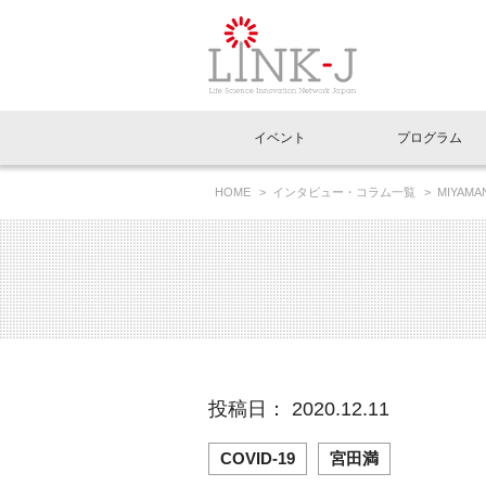
一般社団法人LI
イベント
プログラム
FAQ
イベントお知らせメール登録
HOME
インタビュー・コラム一覧
MIYAM
イベント一覧
インタビュー・コラム一覧
ニュース一覧
Out of Box相談室
理事長挨拶
特別会員一覧
ラウンジ・会議室
LINK-J主催・共催
スペシャルインタビュー
トピック
特別
プレ
国内外連携
専用メニューはこちら
アクセス
LINK-J協賛・協力
連載コラム
メディア情報
出展
海外
組織概要
過去イベント
事務局だより
アクセラレーション
マイ
イベ
投稿日： 2020.12.11
協賛・協力
施設
COVID-19
宮田満