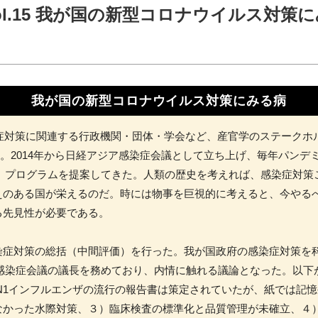
mn vol.15 我が国の新型コロナウイルス対策
我が国の新型コロナウイルス対策にみる病
染症対策に関連する行政機関・団体・学会など、産官学のステーク
た。2014年から日経アジア感染症会議として立ち上げ、毎年パン
3）プログラムを提案してきた。人類の歴史を考えれば、感染症対策
えのある国が栄えるのだ。時には物事を巨視的に考えると、今やる
る先見性が必要である。
症対策の総括（中間評価）を行った。我が国政府の感染症対策を
T感染症会議の議長を務めており、内情に触れる議論となった。以下
N1インフルエンザの流行の報告書は策定されていたが、紙では記
なかった水際対策、３）臨床検査の標準化と品質管理が未確立、４）