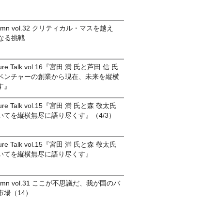
olumn vol.32 クリティカル・マスを越え
次なる挑戦
nture Talk vol.16『宮田 満 氏と芦田 信 氏
ベンチャーの創業から現在、未来を縦横
す』
nture Talk vol.15『宮田 満 氏と森 敬太氏
いてを縦横無尽に語り尽くす』（4/3）
nture Talk vol.15『宮田 満 氏と森 敬太氏
いてを縦横無尽に語り尽くす』
column vol.31 ここが不思議だ、我が国のバ
市場（14）