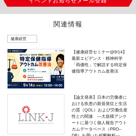
イベントお知らせメール登録
関連情報
健康経営
【健康経営セミナー@9/14】
最新エビデンス・精神科学
「両価性」で解説する特定保
健指導アウトカム改善法
【論文発表】日本の労働者に
おける疾患の新規発症と生活
の質（QOL）および労働生産
性との関連 ―大規模アンケ
ートに基づく個人報告アウト
カムデータベース（PRO‒
DB）を用いた縦断解析―