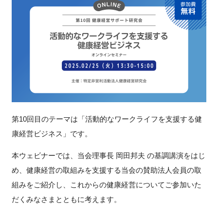
新規登録
イベント
プログラム
インタビュー・コラム
第10回目のテーマは「活動的なワークライフを支援する健
ニュース・掲示板
康経営ビジネス」です。
LINK-Jを知る
本ウェビナーでは、当会理事長 岡田邦夫 の基調講演をはじ
め、健康経営の取組みを支援する当会の賛助法人会員の取
特別会員
組みをご紹介し、これからの健康経営についてご参加いた
施設・アクセス
だくみなさまとともに考えます。