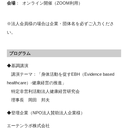
会場
：
オンライン開催（ZOOM利用）
※法人会員様の場合は企業・団体名を必ずご入力くださ
閉じる
い。
プログラム
◆基調講演
講演テーマ：「身体活動を促すEBH（Evidence based
healthcare）-健康経営の推進」
特定非営利活動法人健康経営研究会
理事長 岡田 邦夫
◆登壇企業（NPO法人賛助法人企業様）
エーテンラボ株式会社