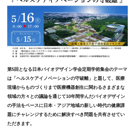
新規登録
イベント
プログラム
インタビュー・コラム
第5回となる日本バイオデザイン学会定期学術集会のテーマ
ニュース・掲示板
は「ヘルスケアイノベーションの守破離」と題して、医療
現場からものづくりまで医療機器創生に関わるさまざまな
LINK-Jを知る
領域の方々との議論を通じて10年間学んだバイオデザイン
の手法をベースに日本・アジア地域の新しい時代の健康課
特別会員
題にチャレンジするために解決すべき問題を共有させてい
施設・アクセス
ただきます。