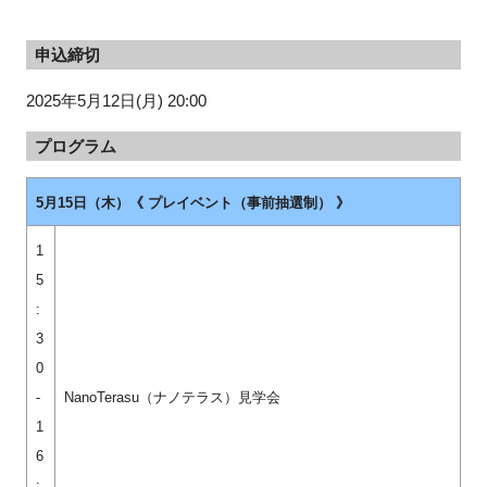
申込締切
2025年5月12日(月) 20:00
プログラム
5月15日（木）《 プレイベント（事前抽選制） 》
1
5
:
3
0
-
NanoTerasu（ナノテラス）見学会
1
6
: