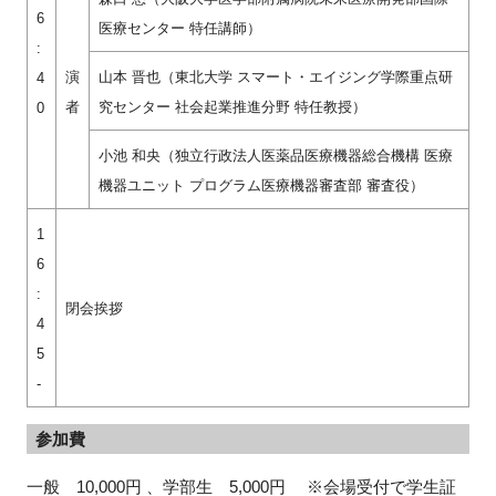
6
医療センター 特任講師）
:
演
⼭本 晋也（東北⼤学 スマート・エイジング学際重点研
4
者
究センター 社会起業推進分野 特任教授）
0
⼩池 和央（独⽴⾏政法⼈医薬品医療機器総合機構 医療
機器ユニット プログラム医療機器審査部 審査役）
1
6
:
閉会挨拶
4
5
-
参加費
一般 10,000円 、学部生 5,000円 ※会場受付で学生証