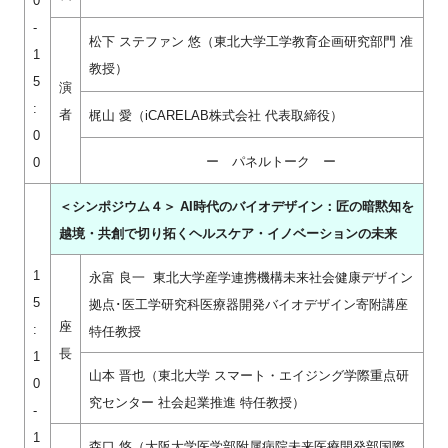
0
-
松下 ステファン 悠（東北⼤学⼯学教育企画研究部⾨ 准
1
教授）
5
演
:
者
梶⼭ 愛（iCARELAB株式会社 代表取締役）
0
ー パネルトーク ー
0
＜シンポジウム４＞ AI時代のバイオデザイン：匠の暗黙知を
越境・共創で切り拓くヘルスケア・イノベーションの未来
1
永富 良⼀ 東北⼤学産学連携機構未来社会健康デザイン
5
拠点･医工学研究科医療器開発バイオデザイン寄附講座
座
:
特任教授
長
1
⼭本 晋也（東北⼤学 スマート・エイジング学際重点研
0
究センター 社会起業推進 特任教授）
-
1
森⼝ 悠（⼤阪⼤学医学部附属病院未来医療開発部国際