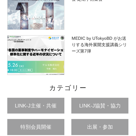
MEDIC by UTokyoBD がお送
りする海外展開支援講義シリ
ーズ第7弾
カテゴリー
LINK-J主催・共催
LINK-J協賛・協力
特別会員開催
出展・参加