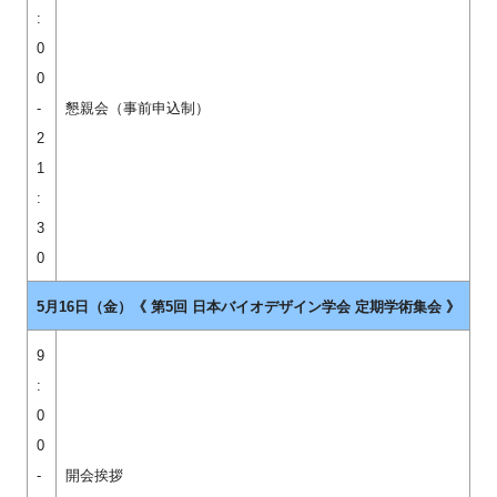
:
0
0
-
懇親会（事前申込制）
2
1
:
3
0
5月16日（金）《 第5回 日本バイオデザイン学会 定期学術集会 》
9
:
0
0
-
開会挨拶