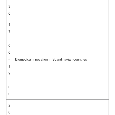
3
0
1
7
:
0
0
-
Biomedical innovation in Scandinavian countries
1
9
:
0
0
2
0