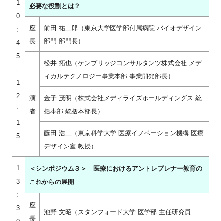
1
必要な役割とは？
0
座
前⽥ 祐⼆郎（東京⼤学医学部付属病院 バイオデザイン
:
長
部門 部門長）
4
5
松井 拓也（ケンブリッジコンサルタンツ株式会社 メデ
-
ィカルテクノロジー事業本部 事業開発部⻑）
1
2
演
⾦⼦ 茂明（株式会社メディライズホールディングス 統
:
者
括本部 統括本部⻑）
1
藤⽥ 浩⼆（東京科学⼤学 医療イノベーション機構 医療
5
デザイン室 教授）
1
＜シンポジウム３＞ 医療におけるアントレプレナー教育の
3
これからの展開
:
座
3
池野 ⽂昭（スタンフォード⼤学 医学部 主任研究員
長