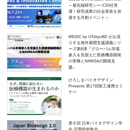
～最先端研究シーズ20社登
壇！研究成果の社会実装を加
速する共創イベント～
MEDIC by UTokyoBD がお送
りする海外展開支援講義シリ
ーズ第8弾『グローバル市場
参入を見据えた医療機器開発
の実務とNAMSAの開発支
援』
ひろしまバイオデザイン
Presents 第17回医工連携セミ
ナー
第６回 日本バイオデザイン学
会 定期学術集会