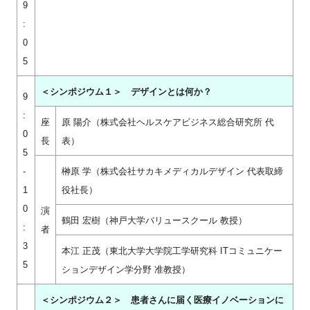
9
:
0
5
＜シンポジウム１＞ デザインとは何か？
9
:
座
原 陽介（株式会社ヘルスケアビジネス総合研究所 代
0
長
表）
5
-
榊原 学（株式会社サカキメディカルデザイン 代表取締
1
役社⻑）
0
演
鶴⽥ 宏樹（神戸大学バリュースクール 教授）
:
者
3
本江 正茂（東北⼤学⼤学院⼯学研究科 ITコミュニケー
5
ションデザイン学分野 准教授）
＜シンポジウム２＞ 患者さんに届く医療イノベーションに