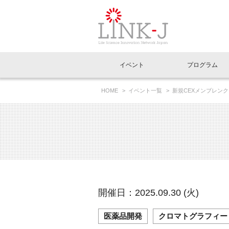
一般社団法人LI
イベント
プログラム
FAQ
イベントお知らせメール登録
HOME
イベント一覧
新規CEXメンブレン
イベント一覧
インタビュー・コラム一覧
ニュース一覧
Out of Box相談室
理事長挨拶
特別会員一覧
ラウンジ・会議室
LINK-J主催・共催
スペシャルインタビュー
トピック
特別
プレ
国内外連携
専用メニューはこちら
アクセス
LINK-J協賛・協力
連載コラム
メディア情報
出展
海外
組織概要
過去イベント
事務局だより
アクセラレーション
マイ
イベ
開催日：2025.09.30 (火)
協賛・協力
施設
医薬品開発
クロマトグラフィー