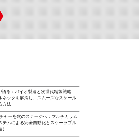
 CEOが語る：バイオ製造と次世代精製戦略
ルネックを解消し、スムーズなスケール
る方法
 キャプチャーを次のステージへ：マルチカラム
ステムによる完全自動化とスケーラブル
語）