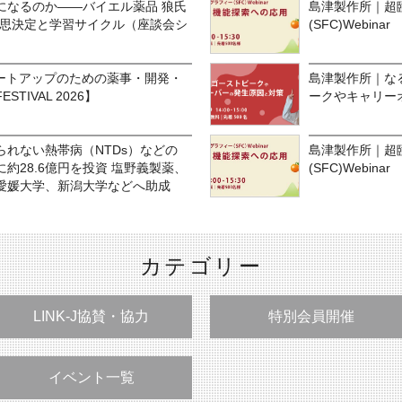
になるのか——バイエル薬品 狼氏
島津製作所｜超
意思決定と学習サイクル（座談会シ
(SFC)Webi
p：スタートアップのための薬事・開発・
島津製作所｜な
ESTIVAL 2026】
ークやキャリー
れない熱帯病（NTDs）などの
島津製作所｜超
約28.6億円を投資 塩野義製薬、
(SFC)Webi
愛媛大学、新潟大学などへ助成
カテゴリー
LINK-J協賛・協力
特別会員開催
イベント一覧