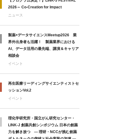
【プログラム決定！】LINK-J FESTIVAL
2026～ Co-Creation for Impact
ニュース
製薬×データサイエンスMeetup2026 業
界外出身者も活躍！ 製薬業界における
AI、データ活用の最先端、講演＆キャリア
相談会
イベント
再生医療リーディングサイエンティストセ
ッションVol.2
イベント
理化学研究所・国立がん研究センター・
LINK-J 創薬共創シンポジウム 日本の創薬
力を解き放つ ― 理研・NCCが挑む創薬
ボトルネックの突破と社会実装の加速 ―