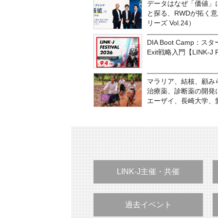
データはなぜ「価値」
と探る、RWDが拓く
リーズ Vol.24）
DIA Boot Cam
Exit戦略入門【LINK-J F
マラリア、結核、顧みら
治療薬、診断薬の開発に
エーザイ、長崎大学、
LINK-J主催・共催
過去イベント