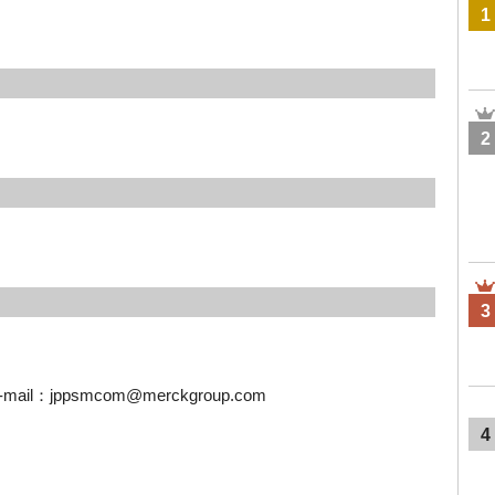
1
2
3
jppsmcom@merckgroup.com
4