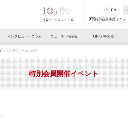
NK-J／LINK-J
JP
／
EN
特別会員専用メニュ
インタビュー・コラム
ニュース・掲示板
LINK-Jを知る
クロマトグラフィーのご紹介
イベントレポート一覧
人と情報の交流掲示板一覧
What's "UNIKORN"？
Why in Nihonbashi
特別会員について
オフィス・ラボ
What
What’
入会
施設
会員開催
スリリース
ベンチャーインタビュー
LINK-J主催・共催
会員プレスリリース
会報誌 
サポーター紹介
事業
特別会員開催イベント
閉じる
・参加
関連
サポーターコラム
LINK-J協賛・協力
募集
日本
パンフレット
GT
ページ
ント告知