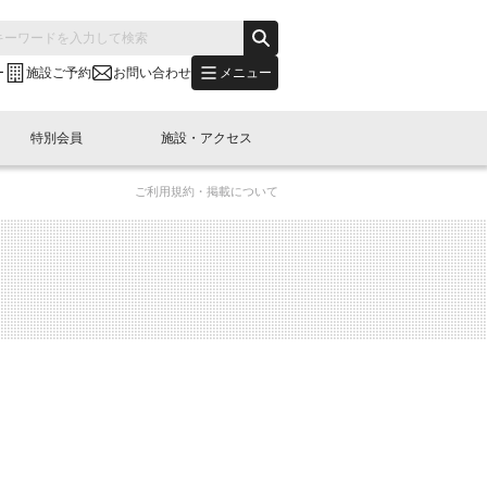
メニュー
ー
施設ご予約
お問い合わせ
特別会員
施設・アクセス
ご利用規約・掲載について
's "LINK-BioBAY TOKYO"？
s LINK-J WEST
申し込み
ご予約
(News Letter)
特別会員開催
ニュース・事業紹介
内容
橋コラム
出展・参加
イベント
B日本橋エリアについて