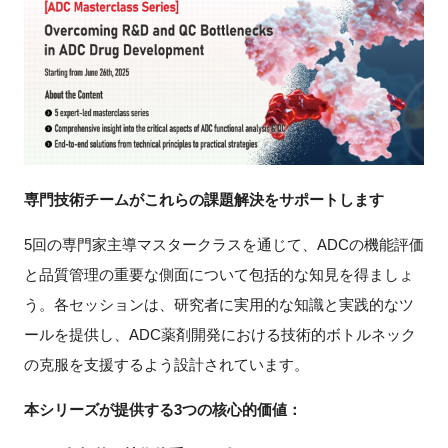
新規登録
イベント
プログラム
インタビュー・コラム
専門技術チームがこれらの課題解決をサポートします
5回の専門家主導マスタークラスを通じて、ADCの機能評価
ニュース・掲示板
と品質管理の重要な側面について包括的な知見を得ましょ
LINK-Jを知る
う。各セッションは、研究者に実用的な知識と実践的なツ
ールを提供し、ADC薬剤開発における技術的ボトルネック
特別会員
の克服を支援するよう設計されています。
施設・アクセス
本シリーズが提供する3つの核心的価値：