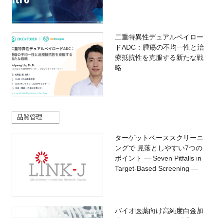
二重特異性デュアルペイロー
ドADC：腫瘍の不均一性と治
療抵抗性を克服する新たな戦
略
品質管理
ターゲットベーススクリーニ
ングで 見落としやすい7つの
ポイント — Seven Pitfalls in
Target-Based Screening —
バイオ医薬向け高純度白金加