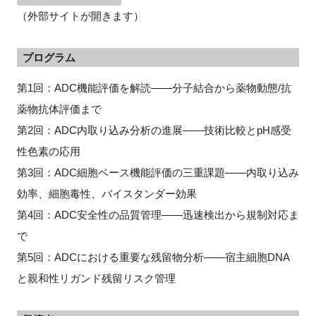
（外部サイトが開きます）
プログラム
第1回：ADC機能評価を解読——分子結合から薬物動態/抗
薬物抗体評価まで
第2回：ADC内取り込み分析の進展——技術比較とpH感受
性色素の応用
第3回：ADC細胞ベース機能評価の三重課題——内取り込み
効率、細胞毒性、バイスタンダー効果
第4回：ADC安全性の品質管理——迅速検出から規制対応ま
で
第5回：ADCにおける重要な残留物分析——宿主細胞DNA
と親和性リガンド残留リスク管理