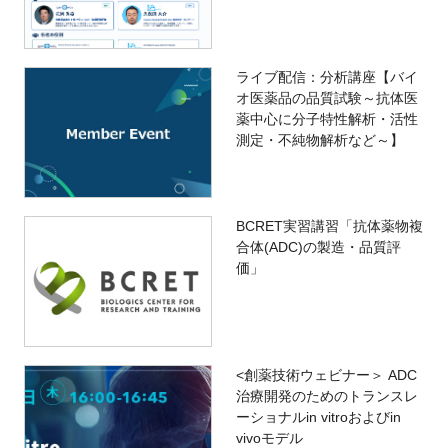
ライブ配信：分析講座【バイ
オ医薬品の品質試験～抗体医
薬中心に分子特性解析・活性
測定・不純物解析など～】
BCRET実習講習「抗体薬物複
合体(ADC)の製造・品質評
価」
<創薬技術ウェビナー＞ ADC
治療開発のためのトランスレ
ーショナルin vitroおよびin
vivoモデル