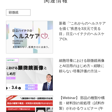
関連情報
顕微鏡
新着「“これからのヘルスケア
を描く”疾患を3次元で見る
目」日立ハイテクのヘルスケ
アCh.
細胞培養における顕微鏡画像
とAI活⽤のはじめ⽅～経験に
頼らない培養評価の方法～
【Webinar】 部品の種類や構
造・材料別の前処理（試料作
製）がわかるウェビナー (午