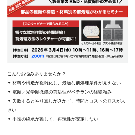
新規登録
イベント
プログラム
インタビュー・コラム
こんなお悩みありませんか？
ニュース・掲示板
✦ 材料や構造が複雑化し、最適な前処理条件が見えない
LINK-Jを知る
✦ 電顕／光学顕微鏡の前処理がベテランの経験頼み
✦ 失敗するとやり直しがきかず、時間とコストのロスが大
特別会員
きい
✦ 手技の継承が難しく、再現性が安定しない
施設・アクセス