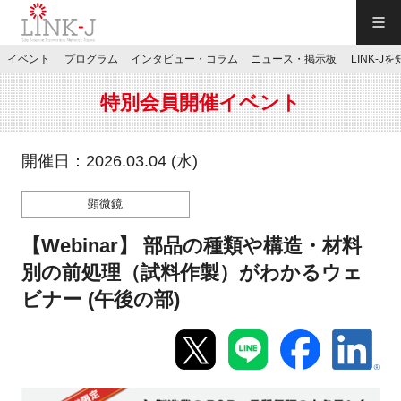
一般社団法人LINK-J／LINK-J
イベント
プログラム
インタビュー・コラム
ニュース・掲示板
LINK-J
JP
／
EN
特別会員開催イベント
開催日：2026.03.04 (水)
顕微鏡
特別会員専用メニュー
【Webinar】 部品の種類や構造・材料
施設ご予約
別の前処理（試料作製）がわかるウェ
ビナー (午後の部)
お問い合わせ
マイページ