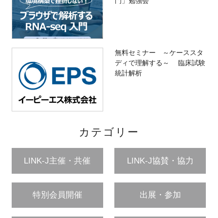
門」勉強会
無料セミナー ～ケーススタ
ディで理解する～ 臨床試験
統計解析
カテゴリー
LINK-J主催・共催
LINK-J協賛・協力
特別会員開催
出展・参加