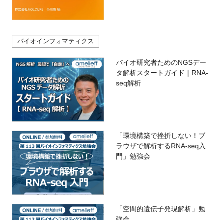
バイオインフォマティクス
バイオ研究者ためのNGSデー
タ解析スタートガイド｜RNA-
seq解析
「環境構築で挫折しない！ブ
ラウザで解析するRNA-seq入
門」勉強会
「空間的遺伝子発現解析」勉
強会