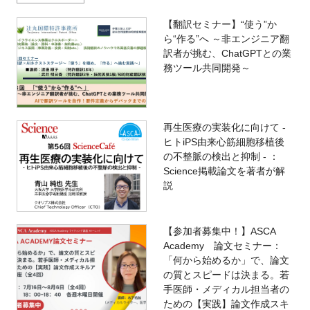
【翻訳セミナー】“使う”か
ら“作る”へ ～非エンジニア翻
訳者が挑む、ChatGPTとの業
務ツール共同開発～
再生医療の実装化に向けて -
ヒトiPS由来心筋細胞移植後
の不整脈の検出と抑制 - ：
Science掲載論文を著者が解
説
【参加者募集中！】ASCA
Academy 論文セミナー：
「何から始めるか」で、論文
の質とスピードは決まる。若
手医師・メディカル担当者の
ための【実践】論文作成スキ