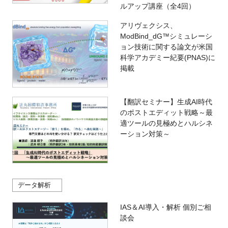
ルアップ講座（全4回）
アリヴェクシス、
ModBind_dG™シミュレーシ
ョン技術に関する論文が米国
科学アカデミー紀要(PNAS)に
掲載
【翻訳セミナー】生成AI時代
のポストエディット戦略～最
適ツールの見極めとハルシネ
ーション対策～
データ解析
IAS＆AI導入・解析 個別ご相
談会