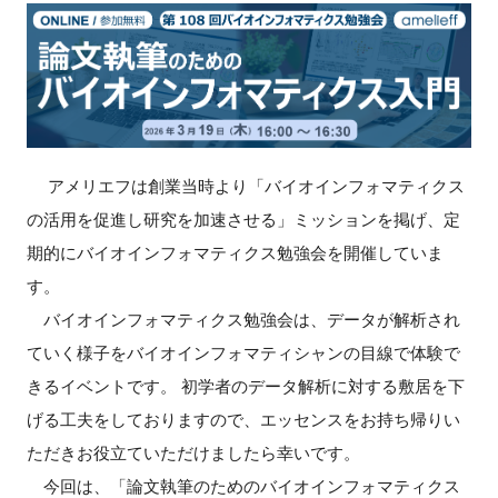
新規登録
イベント
プログラム
アメリエフは創業当時より「バイオインフォマティクス
インタビュー・コラム
の活用を促進し研究を加速させる」ミッションを掲げ、定
期的にバイオインフォマティクス勉強会を開催していま
ニュース・掲示板
す。
バイオインフォマティクス勉強会は、データが解析され
LINK-Jを知る
ていく様子をバイオインフォマティシャンの目線で体験で
きるイベントです。 初学者のデータ解析に対する敷居を下
特別会員
げる工夫をしておりますので、エッセンスをお持ち帰りい
ただきお役立ていただけましたら幸いです。
施設・アクセス
今回は、「論文執筆のためのバイオインフォマティクス