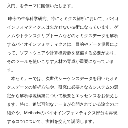
FAQ
入門」をテーマに開催いたします。
昨今の生命科学研究、特にオミクス解析において、バイオ
イベントお知らせメール登録
インフォマティクスは欠かせない技術になっています。ゲ
ノムやトランスクリプトームなどのオミクスデータを解析
するバイオインフォマティクスは、目的やデータ規模によ
って、ソフトウェアや計算機資源を整備する必要があり、
そのツールを使いこなす人材の育成が重要になっていま
す。
本セミナーでは、次世代シーケンスデータを用いたオミ
クスデータの解析方法や、研究に必要となるシステムの選
定から解析環境構築について概要とエッセンスをお伝えし
ます。特に、追試可能なデータが公開されている論文のご
紹介や、Methodsのバイオインフォマティクス部分を再現
するコツについて、実例を交えて説明します。