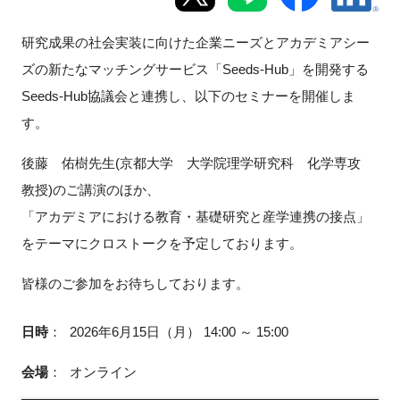
新規登録
研究成果の社会実装に向けた企業ニーズとアカデミアシー
ズの新たなマッチングサービス「Seeds-Hub」を開発する
イベント
Seeds-Hub協議会と連携し、以下のセミナーを開催しま
す。
プログラム
後藤 佑樹先生(京都大学 大学院理学研究科 化学専攻
インタビュー・コラム
教授)のご講演のほか、
「アカデミアにおける教育・基礎研究と産学連携の接点」
ニュース・掲示板
をテーマにクロストークを予定しております。
LINK-Jを知る
皆様のご参加をお待ちしております。
特別会員
日時
：
2026年6月15日（月） 14:00 ～ 15:00
施設・アクセス
会場
：
オンライン