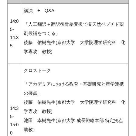
講演 + Q&A
14:0
「人工翻訳＋翻訳後骨格変換で擬天然ペプチド薬
閉じる
5-
剤候補をつくる」
14:3
後藤 佑樹先生(京都大学 大学院理学研究科 化
5
学専攻 教授)
クロストーク
「アカデミアにおける教育・基礎研究と産学連携
の接点」
後藤 佑樹先生(京都大学 大学院理学研究科 化
14:3
学専攻 教授)
5-
池田 幸樹先生(京都大学 成長戦略本部 特定拠点
15:0
助教）
0