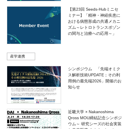
【第23回 Seeds-Hubミニセ
ミナー】「精神・神経疾患に
おける病態形成の共通メカニ
ズム～レトロトランスポゾン
の関与と治療への応用～」
産学連携
シンポジウム 「先端オミク
ス解析技術UPDATE；その利
用例の最先端2026」開催のお
知らせ
近畿大学 × Nakanoshima
Qross MOU締結記念シンポジ
ウム～ 研究シーズの社会実装