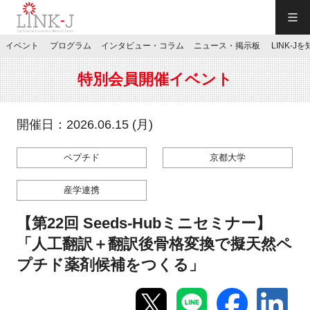
一般社団法人LINK-J／LINK-J
イベント
プログラム
インタビュー・コラム
ニュース・掲示板
LINK-J
JP
／
EN
特別会員開催イベント
開催日：2026.06.15 (月)
ペプチド
京都大学
特別会員専用メニュー
産学連携
施設ご予約
【第22回 Seeds-Hubミニセミナー】
「人工翻訳＋翻訳後骨格変換で擬天然ペ
お問い合わせ
プチド薬剤候補をつくる」
マイページ