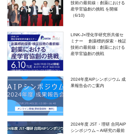
技術の最前線：創薬における
産学官協創の挑戦 を開催
（6/10)
LINK-J×理化学研究所共催セ
ミナー 創薬標的探索・検証
技術の最前線：創薬における
産学官協創の挑戦
2024年度AIPシンポジウム 成
果報告会のご案内
2024年度 JST・理研 合同AIP
シンポジウム～AI研究の最前