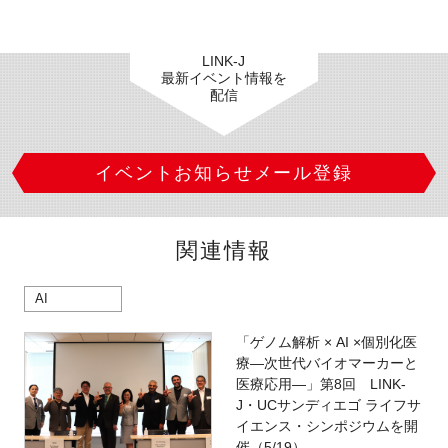
LINK-J
最新イベント情報を
配信
イベントお知らせメール登録
関連情報
AI
「ゲノム解析 × AI ×個別化医
療―次世代バイオマーカーと
医療応用―」第8回 LINK-
J・UCサンディエゴ ライフサ
イエンス・シンポジウムを開
催（5/19）