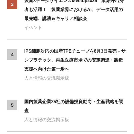
製薬×データサイエンスMeetup2026 業界外出身
3
者も活躍！ 製薬業界におけるAI、データ活用の
最先端、講演＆キャリア相談会
イベント
iPS細胞対応の国産TPEチューブを8月3日発売－サ
4
ンプラテック、再生医療市場での安定調達・製造
支援へ向けた第一歩へ
人と情報の交流掲示板
国内製薬企業25社の設備投資動向・生産戦略を調
5
査
人と情報の交流掲示板