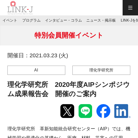
一般社団法人LINK-J／LINK-J
イベント
プログラム
インタビュー・コラム
ニュース・掲示板
LINK-J
JP
／
EN
特別会員開催イベント
開催日：2021.03.23 (火)
AI
理化学研究所
特別会員専用メニュー
理化学研究所 2020年度AIPシンポジウ
施設ご予約
ム成果報告会 開催のご案内
お問い合わせ
理化学研究所 革新知能統合研究センター（AIP）では、機
マイページ
械学習や最適化の基礎から、医療、材料、災害への応用、