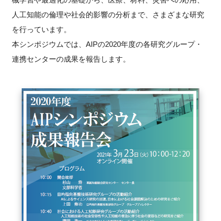
人工知能の倫理や社会的影響の分析まで、さまざまな研究
新規登録
を行っています。
本シンポジウムでは、AIPの2020年度の各研究グループ・
イベント
連携センターの成果を報告します。
プログラム
インタビュー・コラム
ニュース・掲示板
LINK-Jを知る
特別会員
施設・アクセス