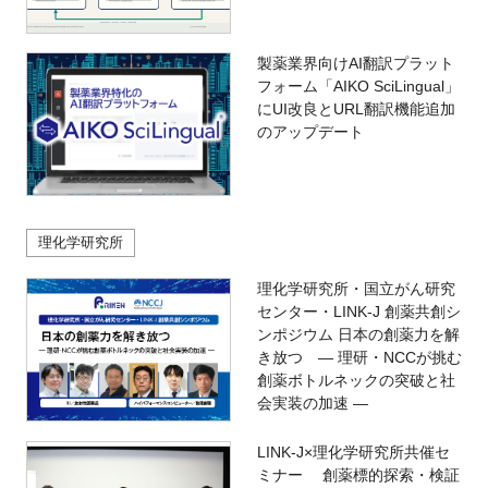
製薬業界向けAI翻訳プラット
フォーム「AIKO SciLingual」
にUI改良とURL翻訳機能追加
のアップデート
理化学研究所
理化学研究所・国立がん研究
センター・LINK-J 創薬共創シ
ンポジウム 日本の創薬力を解
き放つ ― 理研・NCCが挑む
創薬ボトルネックの突破と社
会実装の加速 ―
LINK-J×理化学研究所共催セ
ミナー 創薬標的探索・検証