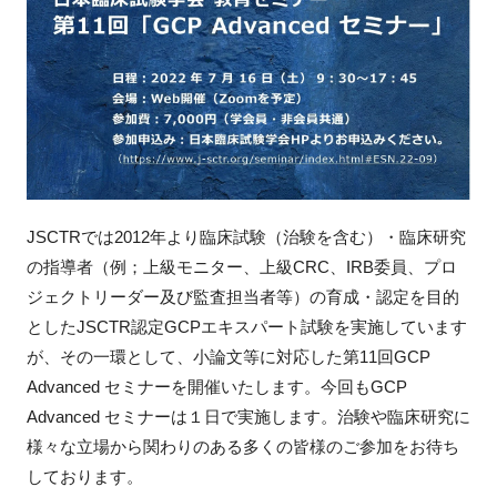
新規登録
イベント
プログラム
インタビュー・コラム
JSCTRでは2012年より臨床試験（治験を含む）・臨床研究
の指導者（例；上級モニター、上級CRC、IRB委員、プロ
ニュース・掲示板
ジェクトリーダー及び監査担当者等）の育成・認定を目的
としたJSCTR認定GCPエキスパート試験を実施しています
LINK-Jを知る
が、その一環として、小論文等に対応した第11回GCP
Advanced セミナーを開催いたします。今回もGCP
特別会員
Advanced セミナーは１日で実施します。治験や臨床研究に
様々な立場から関わりのある多くの皆様のご参加をお待ち
施設・アクセス
しております。