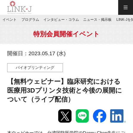
一般社団法人LINK-J／LINK-J
イベント
プログラム
インタビュー・コラム
ニュース・掲示板
LINK-J
JP
／
EN
特別会員開催イベント
開催日：2023.05.17 (水)
バイオプリンティング
特別会員専用メニュー
【無料ウェビナー】臨床研究における
施設ご予約
医療用3Dプリンタ技術と今後の展開に
ついて（ライブ配信）
お問い合わせ
マイページ
本ウェビナーでは、台湾国防医学院のDanny Chen先生にご