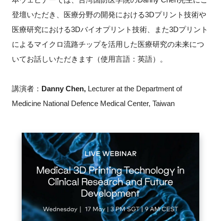
登壇いただき、医療分野の開発における3Dプリント技術や
新規登録
医療研究における3Dバイオプリント技術、また3Dプリント
によるマイクロ流路チップを活用した医療研究の未来につ
イベント
いてお話しいただきます（使用言語：英語）。
プログラム
講演者：
Danny Chen,
Lecturer at the Department of
インタビュー・コラム
Medicine National Defence Medical Center, Taiwan
ニュース・掲示板
LINK-Jを知る
特別会員
施設・アクセス