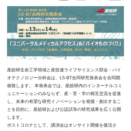
新規登録
イベント
プログラム
インタビュー・コラム
産総研生命工学領域と産技連ライフサイエンス部会・バイ
ニュース・掲示板
オテクノロジー分科会は、LS-BT合同研究発表会を合同開
催致します。 本発表会では、産総研内のインターナルコミ
LINK-Jを知る
ュニケーションのみならず、産・官・学の相互交流を促進
し、未来の有望な研究イノベーションを発掘・創出するこ
特別会員
とを目的に、産総研および公設試等の研究成果を広く公開
します。
施設・アクセス
ポストコロナとして、
講演会はオンサイト開催を復活さ