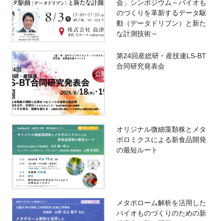
会」シンポジウム～バイオも
のづくりを革新するデータ駆
動（データドリブン）と新た
な計測技術～
第24回産総研・産技連LS-BT
合同研究発表会
オリジナル微細藻類株とメタ
ボロミクスによる新食品開発
の最短ルート
メタボローム解析を活用した
バイオものづくりのための新