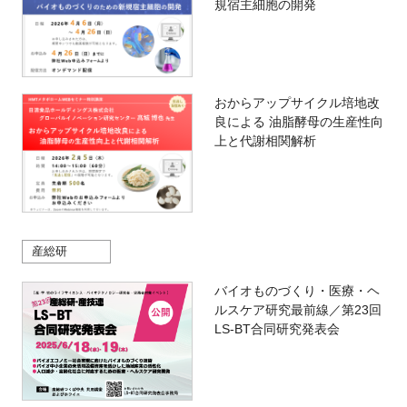
規宿主細胞の開発
おからアップサイクル培地改
良による 油脂酵母の生産性向
上と代謝相関解析
産総研
バイオものづくり・医療・ヘ
ルスケア研究最前線／第23回
LS-BT合同研究発表会