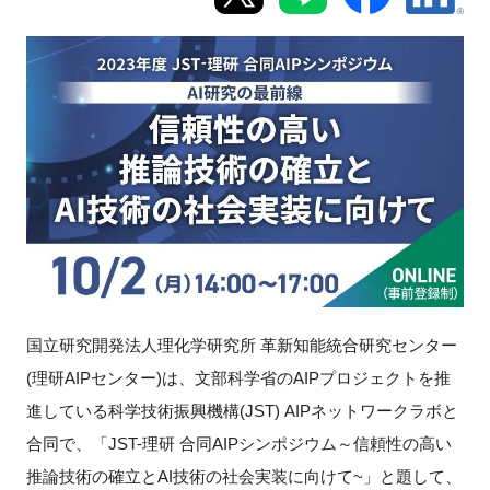
新規登録
イベント
プログラム
インタビュー・コラム
ニュース・掲示板
LINK-Jを知る
国立研究開発法人理化学研究所 革新知能統合研究センター
(
理研
AIP
センター
)
は、文部科学省の
AIP
プロジェクトを推
特別会員
進している科学技術振興機構
(JST) AIP
ネットワークラボと
合同で、「
JST-
理研 合同
AIP
シンポジウム～信頼性の高い
施設・アクセス
推論技術の確立と
AI
技術の社会実装に向けて
~
」と題して、