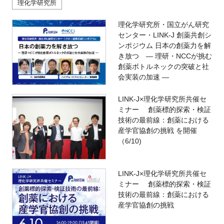
理化学研究所
理化学研究所・国立がん研究
センター・LINK-J 創薬共創シ
ンポジウム 日本の創薬力を解
き放つ ― 理研・NCCが挑む
創薬ボトルネックの突破と社
会実装の加速 ―
LINK-J×理化学研究所共催セ
ミナー 創薬標的探索・検証
技術の最前線：創薬における
産学官協創の挑戦 を開催
（6/10)
LINK-J×理化学研究所共催セ
ミナー 創薬標的探索・検証
技術の最前線：創薬における
産学官協創の挑戦