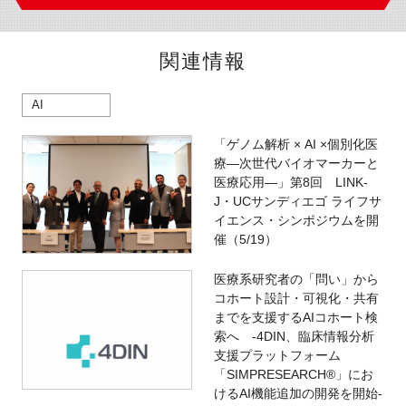
関連情報
AI
「ゲノム解析 × AI ×個別化医
療―次世代バイオマーカーと
医療応用―」第8回 LINK-
J・UCサンディエゴ ライフサ
イエンス・シンポジウムを開
催（5/19）
医療系研究者の「問い」から
コホート設計・可視化・共有
までを支援するAIコホート検
索へ -4DIN、臨床情報分析
支援プラットフォーム
「SIMPRESEARCH®」にお
けるAI機能追加の開発を開始-