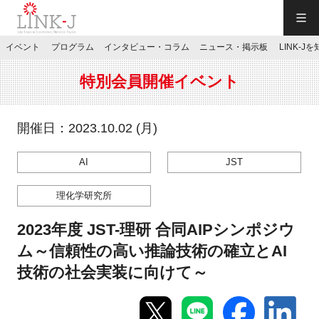
一般社団法人LINK-J／LINK-J
イベント
プログラム
インタビュー・コラム
ニュース・掲示板
LINK-J
JP
／
EN
特別会員開催イベント
開催日：2023.10.02 (月)
AI
JST
特別会員専用メニュー
理化学研究所
施設ご予約
2023年度 JST-理研 合同AIPシンポジウ
ム～信頼性の高い推論技術の確立とAI
お問い合わせ
技術の社会実装に向けて～
マイページ