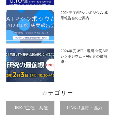
2024年度AIPシンポジウム 成
果報告会のご案内
2024年度 JST・理研 合同AIP
シンポジウム～AI研究の最前
線～
カテゴリー
LINK-J主催・共催
LINK-J協賛・協力