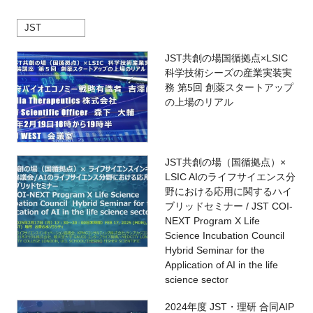
JST
JST共創の場国循拠点×LSIC
科学技術シーズの産業実装実
務 第5回 創薬スタートアップ
の上場のリアル
JST共創の場（国循拠点）×
LSIC AIのライフサイエンス分
野における応用に関するハイ
ブリッドセミナー / JST COI-
NEXT Program X Life
Science Incubation Council
Hybrid Seminar for the
Application of AI in the life
science sector
2024年度 JST・理研 合同AIP