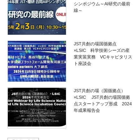
シンポジウム～AI研究の最前
線～
JST共創の場国循拠点
×LSIC 科学技術シーズの産
業実装実務 VCキャピタリス
ト座談会
JST共創の場（国循拠点）
×LSIC JST共創の場国循拠
点スタートアップ形成 2024
年成果報告会