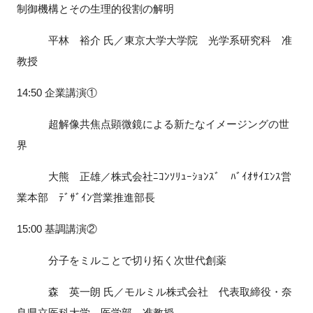
制御機構とその生理的役割の解明
平林 裕介 氏／東京大学大学院 光学系研究科 准
教授
閉じる
14:50 企業講演①
超解像共焦点顕微鏡による新たなイメージングの世
界
大熊 正雄／株式会社ﾆｺﾝｿﾘｭｰｼｮﾝｽﾞ ﾊﾞｲｵｻｲｴﾝｽ営
業本部 ﾃﾞｻﾞｲﾝ営業推進部長
15:00 基調講演②
分子をミルことで切り拓く次世代創薬
森 英一朗 氏／モルミル株式会社 代表取締役・奈
良県立医科大学 医学部 准教授