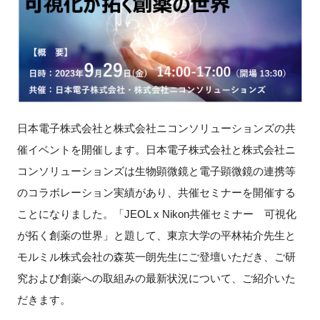
新規登録
イベント
プログラム
日本電子株式会社と株式会社ニコンソリューションズの共
インタビュー・コラム
催イベントを開催します。日本電子株式会社と株式会社ニ
コンソリューションズは生物顕微鏡と電子顕微鏡の連携等
ニュース・掲示板
のコラボレーション実績があり、共催セミナーを開催する
ことになりました。「JEOL x Nikon共催セミナー 可視化
LINK-Jを知る
が拓く創薬の世界」と題して、東京大学の平林祐介先生と
特別会員
モルミル株式会社の森英一朗先生にご登壇いただき、ご研
究および創薬への取組みの最新状況について、ご紹介いた
施設・アクセス
だきます。