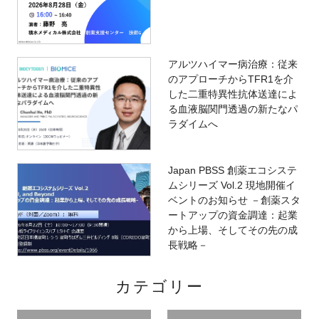
アルツハイマー病治療：従来
のアプローチからTFR1を介
した二重特異性抗体送達によ
る血液脳関門透過の新たなパ
ラダイムへ
Japan PBSS 創薬エコシステ
ムシリーズ Vol.2 現地開催イ
ベントのお知らせ －創薬スタ
ートアップの資金調達：起業
から上場、そしてその先の成
長戦略－
カテゴリー