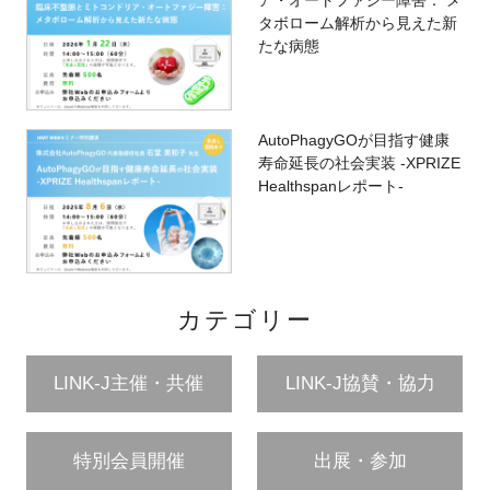
ア・オートファジー障害： メ
タボローム解析から見えた新
たな病態
AutoPhagyGOが目指す健康
寿命延長の社会実装 -XPRIZE
Healthspanレポート-
カテゴリー
LINK-J主催・共催
LINK-J協賛・協力
特別会員開催
出展・参加