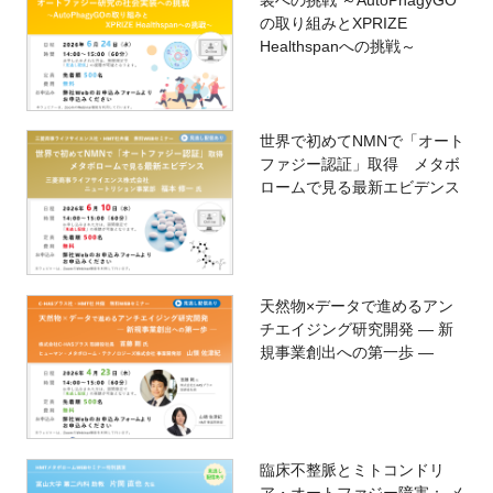
装への挑戦 ～AutoPhagyGO
の取り組みとXPRIZE
Healthspanへの挑戦～
世界で初めてNMNで「オート
ファジー認証」取得 メタボ
ロームで見る最新エビデンス
天然物×データで進めるアン
チエイジング研究開発 ― 新
規事業創出への第一歩 ―
臨床不整脈とミトコンドリ