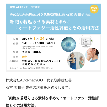
新規登録
イベント
プログラム
インタビュー・コラム
ニュース・掲示板
LINK-Jを知る
株式会社AutoPhagyGO 代表取締役社長
特別会員
石堂 美和子 先生の講演をお送りします。
施設・アクセス
「細胞を若返らせる素材を求めて：オートファジー活性評
価とその活用方法」