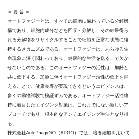
FAQ
＝ 要 旨 ＝
オートファジーとは、すべての細胞に備わっている分解機
イベントお知らせメール登録
構であり、細胞内成分などを回収・分解し、その結果得ら
れる分解物をリサイクルすることで細胞を正常な状態に維
持するメカニズムである。オートファジーは、あらゆる生
命現象に深く関わっており、健康的な生活を送る上で欠か
せないものである。このオートファジーの活性は、加齢と
共に低下する。加齢に伴うオートファジー活性の低下を抑
えることで、健康長寿が実現できるというエビデンスは、
多くの動物試験で検証ずみである。オートファジー活性維
持に着目したエイジング対策は、これまでにない新しいア
プローチであり、根本的なアンチエイジング手法となり得
る。
株式会社AutoPhagyGO（APGO）では、培養細胞を用いて